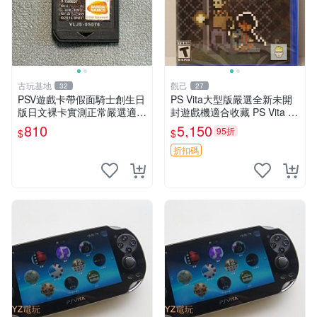
古玩基地
觀己
32
27
PSV遊戲卡帶假面騎士創生日
PS Vita大型版嚴選全新未開
版日文裸卡實測正常嚴選適合
封遊戲機適合收藏 PS Vita 新
收藏2張起享優惠 假面騎士
型號 家用遊戲機 直營店優選
810
5,150
95折
$
$
創生 PSV 卡帶
折扣碼