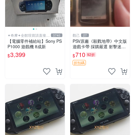
✦奇摩✦全館現貨請直接下
觀己
3740
27
標
【電腦零件補給站】Sony PS
PSV原廠《殺戮地帶》中文版
P1000 遊戲機 8成新
遊戲卡帶 採購嚴選 射擊迷必
備 成色尚佳 插入即玩 殺戮地
3,399
710
92折
$
$
帶 PSV 射擊 游戲
折扣碼