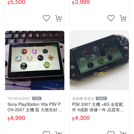
5,500
3,999
$
$
Y9199433501
遊戲機 專賣店
132
5387
Sony PlayStation Vita PSV P
PSV 2007 主機 +8G 全套配
CH-2007 主機 藍 大致良好
件 9成新 保修一年 品質有保
送絕版YAMATO保殼
障
4,990
4,300
$
$