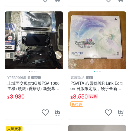
Y2532098515
嘉藏珍品
400
11
土城面交現貨3G版PSV 1000
PSVITA 心靈傳說R Link Editi
主機+硬殼+香菇頭+新螢幕玻
on 日版限定版，幾乎全新，
璃貼+初音掛繩+可改機版本8
配件齊全，原裝包裝盒，說明
3,980
8,550
95折
$
$
成新 一年保修如照片所有的
書，底座，掛件，布袋，卡都
都附
在，游戲光盤已拆封但保存
折扣碼
人氣賣家