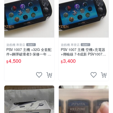
遊戲機 專賣店
遊戲機 專賣店
5387
5387
PSV 1007 主機 +32G 全套配
PSV 1007 主機 空機+充電器
件+鋼彈破壞者3 保修一年 品
+傳輸線 7-8成新 PSV1007
質有保障 psvita
一年保修
4,500
3,400
$
$