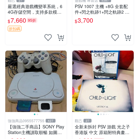
觀己
遊戲機 專賣店
27
5387
嚴選經典遊戲機變革系統，6
PSV 1007 主機 +8G 全套配
4G存儲空間，支持多款模擬
件+閃之軌跡1+閃之軌跡2 保
器享受懷舊樂趣 黑店版 PSV
修一年 品質有保障
7,660
3,700
95折
$
$
游戲 模擬器
折扣碼
強強商品0955577755
觀己
427
27
【強強二手商品】SONY Play
全新未拆封 PSV 游戲 光之子
Station主機讀取順暢 如圖全
香港版 中文 原箱附特典畫冊
部 ! 外觀完整乾淨
輝耀上市嚴選商品 光之子 港