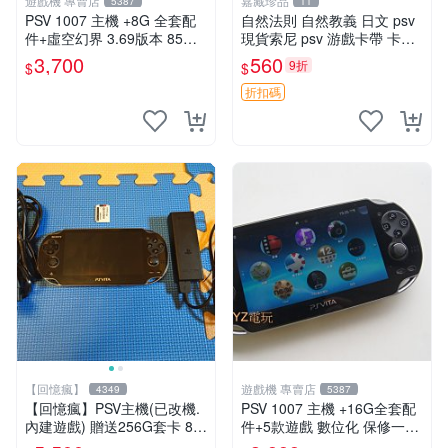
遊戲機 專賣店
嘉藏珍品
5387
11
PSV 1007 主機 +8G 全套配
自然法則 自然教義 日文 psv
件+虛空幻界 3.69版本 85成
現貨索尼 psv 游戲卡帶 卡盒
新 PS Vita1007 一年保修
無損 版本外版 功能正常讀卡
3,700
560
9折
$
$
關于質量：為避免糾紛，鑒寶
專家，收藏家和較真黨自行繞
折扣碼
道
【回憶瘋】
遊戲機 專賣店
4349
5387
【回憶瘋】PSV主機(已改機.
PSV 1007 主機 +16G全套配
內建遊戲) 贈送256G套卡 8成
件+5款遊戲 數位化 保修一年
新 遊戲機 PSVITA
品質有保障