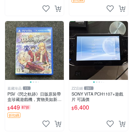
中文 卡帶
嘉藏珍品
ZZ店鋪
11
291
PSV《閃之軌跡》日版原裝帶
SONY VITA PCH1107+遊戲
盒珍藏遊戲機，實物美如新，
片 可議價
嚴選推薦 閃之軌跡 日版 PSV
449
6,400
87折
$
$
原裝帶盒
折扣碼