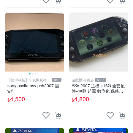
【捷洋科技】印表機耗材專
遊戲機 專賣店
840
5387
賣
sony psvita psv pch2007 黑
PSV 2007 主機 +16G 全套配
wifi
件+伊蘇 起源 數位化 保修一
年 品質有保障
4,500
4,800
$
$