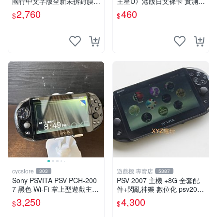
國行中文字版全新未拆封膜有
王星U》港版日文裸卡 實測暢
輕微使用痕跡嚴選推薦適合收
玩 索尼專屬 psv psv游戲 psv
2,760
460
$
$
藏 歲月痕跡 二手 psv 游戲卡
游戲卡帶
帶
cycstore
遊戲機 專賣店
303
5387
Sony PSVITA PSV PCH-200
PSV 2007 主機 +8G 全套配
7 黑色 Wi-Fi 掌上型遊戲主機
件+閃亂神樂 數位化 psv2007
輕薄版 OLED後繼機 收藏熱
主機
3,250
4,300
$
$
門