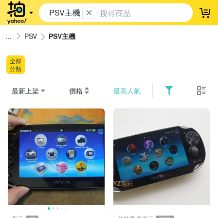
PSV主機
登
PSV
PSV主機
全部
分類
最新上架
價格
最高人氣