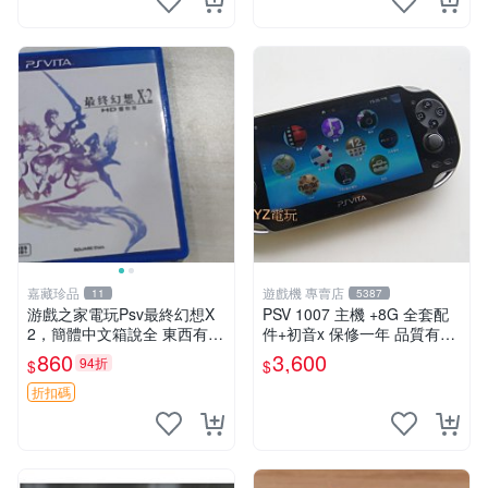
嘉藏珍品
遊戲機 專賣店
11
5387
游戲之家電玩Psv最終幻想X
PSV 1007 主機 +8G 全套配
2，簡體中文箱說全 東西有現
件+初音x 保修一年 品質有保
貨 可以發手物品 無質量問題
障
860
3,600
94折
$
$
售不退不換
折扣碼