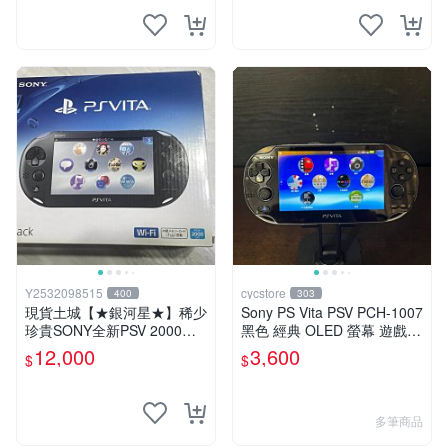
Y2532098515
cycstore
400
303
現貨土城【★銀河星★】稀少
Sony PS Vita PSV PCH-1007
珍貴SONY全新PSV 2000主
黑色 經典 OLED 螢幕 遊戲掌
機.可轉換中文.全新PSV未使
機 附充電線 經典收藏 掌上型
12,000
3,600
$
$
用
遊戲機
多筆商品