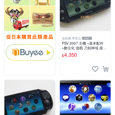
遊戲機 專賣店
5387
PSV 2007 主機 +基本配件
+數位化 遊戲 刀劍神域 虛空
幻界 保修一年
4,350
$