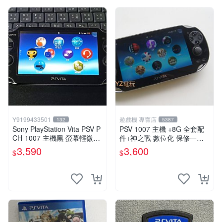
Y9199433501
遊戲機 專賣店
132
5387
Sony PlayStation Vita PSV P
PSV 1007 主機 +8G 全套配
CH-1007 主機黑 螢幕輕微老
件+神之戰 數位化 保修一年
化 可安裝遊戲 系統3.74書
品質有保障 psvita
3,590
3,600
$
$