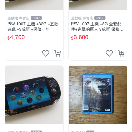
遊戲機 專賣店
遊戲機 專賣店
5387
5387
PSV 1007 主機 +32G +五款
PSV 1007 主機 +8G 全套配
遊戲 +9成新 +保修一年
件+進擊的巨人 9成新 保修一
年 品質有保障
4,700
3,600
$
$