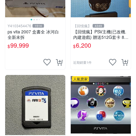
Y4103454476
【回憶瘋】
1514
4349
ps vita 2007 盒書全 冰河白
【回憶瘋】PSV主機(已改機.
全新未拆
內建遊戲) 贈送512G套卡 8成
5新 1000型
99,999
6,200
$
$
近期銷量1件
人氣賣家