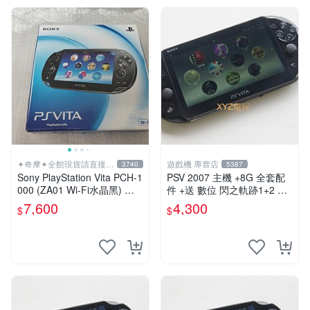
✦奇摩✦全館現貨請直接下
遊戲機 專賣店
3740
5387
標
Sony PlayStation Vita PCH-1
PSV 2007 主機 +8G 全套配
000 (ZA01 Wi-Fi水晶黑) 掌
件 +送 數位 閃之軌跡1+2 保
上遊戲機 5英吋多點觸控螢幕
修一年 品質有保障
7,600
4,300
$
$