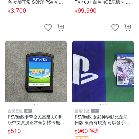
色 功能正常 SONY PSV VITA
TV 1007 白色 4GB記憶卡 PS
主機 2000~3000型 二手功能
3手把(白) 書盒完整 【台中恐
3,700
99,990
$
$
正常 賣3千5~4千也可用各式
龍電玩】
物品換
古玩基地
嘉藏珍品
32
11
PSV遊戲卡帶全民高爾夫6港
PSV游戲 女武神驅動比丘尼
版中文實測正常全新裸卡無保
日版 東西有現貨 可以發手物
售不退換單次購兩張以上再享
品 無質量問題售不退不換
510
960
94折
$
$
優惠 全民高爾夫6 PSV 港版
折扣碼