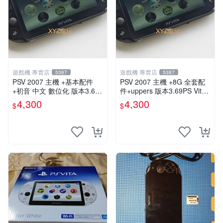
遊戲機 專賣店
遊戲機 專賣店
5387
5387
PSV 2007 主機 +基本配件
PSV 2007 主機 +8G 全套配
+初音 中文 數位化 版本3.69
件+uppers 版本3.69PS Vita2
PS Vita2007 保修一年 85成
007 保修一年 9成新
4,300
4,300
$
$
新