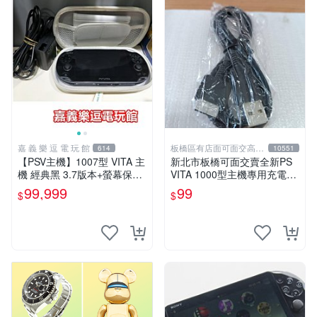
嘉 義 樂 逗 電 玩 館
板橋區有店面可面交高價
614
10551
回收電玩
【PSV主機】1007型 VITA 主
新北市板橋可面交賣全新PS
機 經典黑 3.7版本+螢幕保護
VITA 1000型主機專用充電
貼+主機收納包【9成新】✪中
線....超便宜只賣99元
99,999
99
$
$
古二手✪嘉義樂逗電玩館