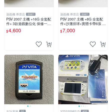
遊戲機 專賣店
遊戲機 專賣店
5387
5387
PSV 2007 主機 +16G 全套配
PSV 2007 主機 +8G 全套配
件+ 3款遊戲數位化 保修一年
件+沙灘排球+實體卡帶6張 保
品質有保障
修一年 品質有保障
4,600
7,000
$
$
古玩基地
Y2532098515
32
400