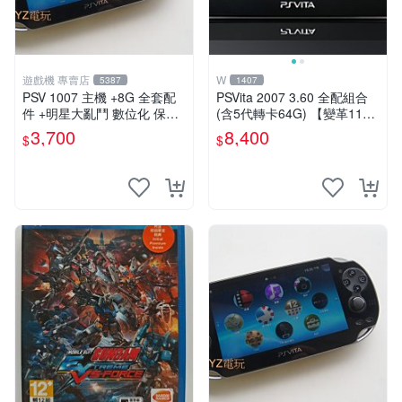
遊戲機 專賣店
W
5387
1407
PSV 1007 主機 +8G 全套配
PSVita 2007 3.60 全配組合
件 +明星大亂鬥 數位化 保修
(含5代轉卡64G) 【變革11】
一年 品質有保障
破解改好 + 水晶殼 + 硬殼包
3,700
8,400
$
$