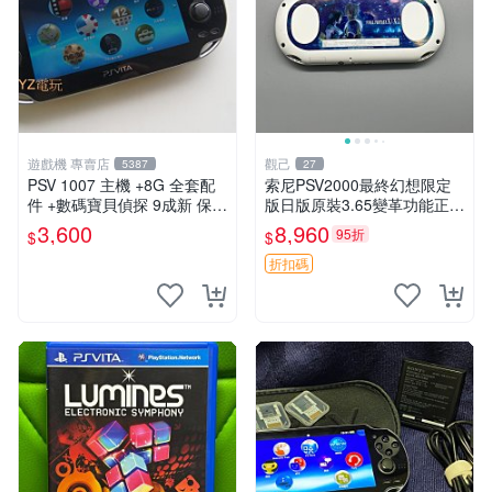
遊戲機 專賣店
觀己
5387
27
PSV 1007 主機 +8G 全套配
索尼PSV2000最終幻想限定
件 +數碼寶貝偵探 9成新 保修
版日版原裝3.65變革功能正常
一年 品質有保障
背面小劃痕磨損 實物圖可查
3,600
8,960
95折
$
$
限量珍藏 畫集 游戲機
折扣碼