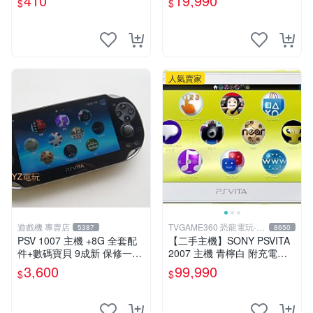
410
19,990
$
$
版 PSV 卡帶 噴射型 獎杯機
記憶力カード
人氣賣家
遊戲機 專賣店
TVGAME360 恐龍電玩-台
5387
8650
中店
PSV 1007 主機 +8G 全套配
【二手主機】SONY PSVITA
件+數碼寶貝 9成新 保修一年
2007 主機 青檸白 附充電器
品質有保障 psvita
USB傳輸線 PS VITA PSV 台
3,600
99,990
$
$
中恐龍電玩