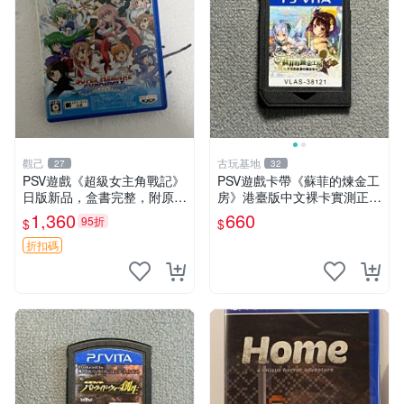
觀己
古玩基地
27
32
PSV遊戲《超級女主角戰記》
PSV遊戲卡帶《蘇菲的煉金工
日版新品，盒書完整，附原裝
房》港臺版中文裸卡實測正常
包裝，玩樂典藏款，成就全開
嚴選直銷僅售不退不換單次2
1,360
660
95折
$
$
任你挑戰 超級女主角戰記 PS
張起享優惠 煉金工房 游戲卡
V 游戲 日版 成就全開 DLC 全
帶 PSV
折扣碼
通角色