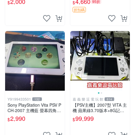
2,000
4,660
95折
$
$
版 PSV 特典畫冊
折扣碼
Y9199433501
嘉 義 樂 逗 電 玩 館
132
614
Sony PlayStation Vita PSV P
【PSV主機】2007型 VITA 主
CH-2007 主機藍 螢幕四角略
機 蘋果綠3.70版本+8G記憶
暗 可安裝遊戲 系統3.74書
卡+螢幕保護貼【9成新】✪中
2,990
99,999
$
$
古二手✪嘉義樂逗電玩館