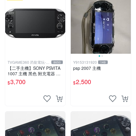
TVGAME360 恐龍電玩-台
Y9153131920
8650
149
中店
【二手主機】SONY PSVITA
psp 2007 主機
1007 主機 黑色 附充電器 US
B傳輸線 PS VITA PSV【台中
3,700
2,500
$
$
恐龍電玩】