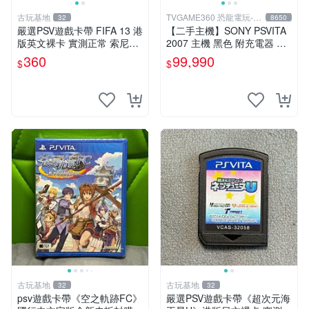
古玩基地
TVGAME360 恐龍電玩-台
32
8650
中店
嚴選PSV遊戲卡帶 FIFA 13 港
【二手主機】SONY PSVITA
版英文裸卡 實測正常 索尼專
2007 主機 黑色 附充電器 US
用 不支持其他機器 買二送優
B傳輸線 PS VITA PSV【台中
360
99,990
$
$
惠 FIFA 13 psv 港版 卡帶
恐龍電玩】
古玩基地
古玩基地
32
32
psv遊戲卡帶《空之軌跡FC》
嚴選PSV遊戲卡帶《超次元海