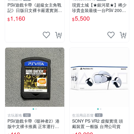
PSV遊戲卡帶《超級女主角戰
現貨土城【★銀河星★】稀少
記》日版日文裸卡嚴選實測正
珍貴盒裝最後一台PSV 2000
常索尼專用 超級女主角戰記
主機.PSV2000 品質保證日版
1,160
5,500
$
$
PSV 日版 裸卡
可轉換中文
古玩基地
生活用品百貨
32
12
PSV遊戲卡帶《噬神者2》港
SONY PS VR2 虛擬實境 頭
版中文裸卡推薦 正常運行適
戴裝置 一般版 台灣公司貨
用PSV機嚴選商品 可收藏 港