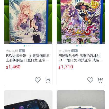
古玩基地
古玩基地
32
32
PSV遊戲卡帶 - 如果這個世界
PSV遊戲卡帶 風來的西林5pl
上有神的話 日版日文 正常可
us 日版日文 測試正常 成色如
玩 神秘成色參考圖 售後不退
圖 買家自負 風來的西林5plus
1,460
1,710
$
$
如果這是你想找的游戲 請先
PSV 日版
查看照片確認狀態 再下單購
買哦 日