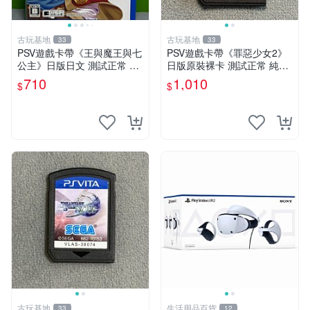
古玩基地
古玩基地
33
33
PSV遊戲卡帶《王與魔王與七
PSV遊戲卡帶《罪惡少女2》
公主》日版日文 測試正常 成
日版原裝裸卡 測試正常 純正
色如圖 發貨即到手 新手必看
日文簡體字顯示 輸出機玩滌
710
1,010
$
$
認真拍下 王與魔王與七公主
限量嚴選 psv 卡帶 罕有游戲
PSV 日版 成色
古玩基地
生活用品百貨
33
12