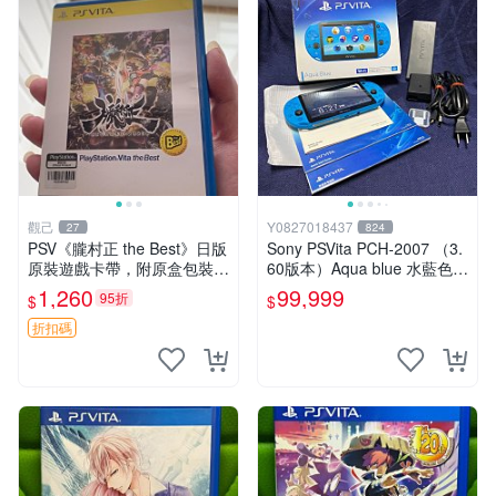
觀己
Y0827018437
27
824
PSV《朧村正 the Best》日版
Sony PSVita PCH-2007 （3.
原裝遊戲卡帶，附原盒包裝，
60版本）Aqua blue 水藍色
狀態近新，盤面乾淨，支持P
掌機 二手美品
1,260
99,999
95折
$
$
SV主機即插即玩，日本語原
版，適合喜愛日系RPG玩家
折扣碼
收藏或自用