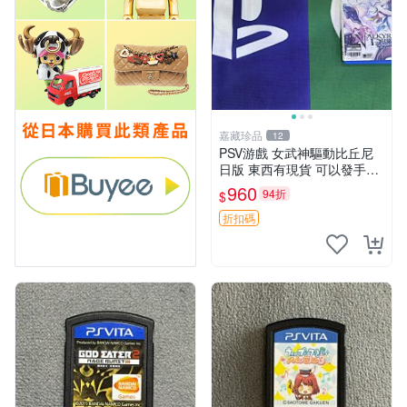
嘉藏珍品
12
PSV游戲 女武神驅動比丘尼
日版 東西有現貨 可以發手物
品 無質量問題售不退不換
960
94折
$
折扣碼