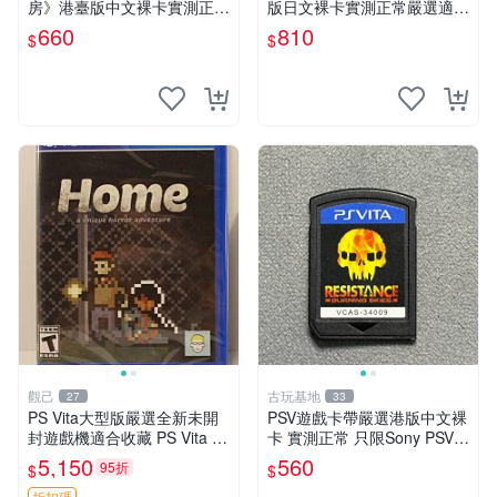
房》港臺版中文裸卡實測正常
版日文裸卡實測正常嚴選適合
嚴選直銷僅售不退不換單次2
收藏2張起享優惠 假面騎士
660
810
$
$
張起享優惠 煉金工房 游戲卡
創生 PSV 卡帶
帶 PSV
觀己
古玩基地
27
33
PS Vita大型版嚴選全新未開
PSV遊戲卡帶嚴選港版中文裸
封遊戲機適合收藏 PS Vita 新
卡 實測正常 只限Sony PSV運
型號 家用遊戲機 直營店優選
行 二合一折扣優惠 psv 港版
5,150
560
95折
$
$
卡帶
折扣碼