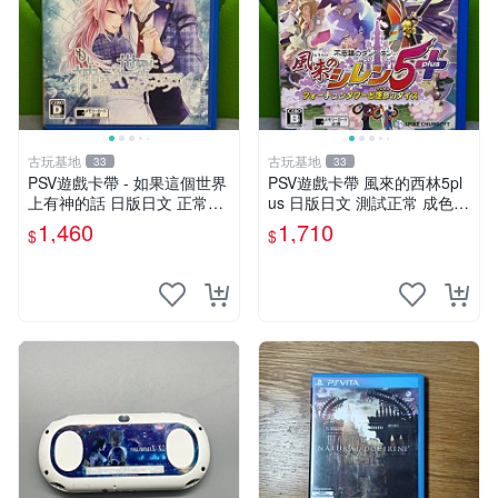
古玩基地
古玩基地
33
33
PSV遊戲卡帶 - 如果這個世界
PSV遊戲卡帶 風來的西林5pl
上有神的話 日版日文 正常可
us 日版日文 測試正常 成色如
玩 神秘成色參考圖 售後不退
圖 買家自負 風來的西林5plus
1,460
1,710
$
$
如果這是你想找的游戲 請先
PSV 日版
查看照片確認狀態 再下單購
買哦 日