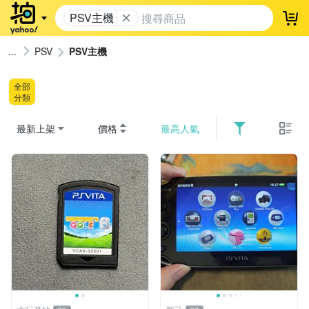
PSV主機
登
PSV
PSV主機
全部
分類
最新上架
價格
最高人氣