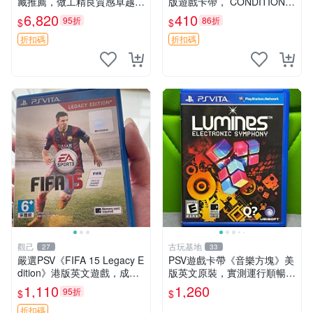
藏推薦，做工精良質感卓越
版遊戲卡帶， CONDITION尚
屏幕表現領先一代 無塑料廉
佳，日常使用留痕，運作順
6,820
410
95折
86折
$
$
感 上手順滑 psv1000 psv100
暢，適合收藏。討鬼傳極 PS
0電玩 psv1000遊戲機
V 主機 卡帶
折扣碼
折扣碼
觀己
古玩基地
27
33
嚴選PSV《FIFA 15 Legacy E
PSV遊戲卡帶《音樂方塊》美
dition》港版英文遊戲，成色
版英文原裝，實測運行順暢，
幾乎全新，附原裝包裝盒及乾
圖示成色真實呈現，拍下即視
1,110
1,260
95折
$
$
淨盤面。適合收藏與自行玩
同確認。 音樂方塊 PSV 游戲
樂，體育類遊戲不容錯過。
卡帶
折扣碼