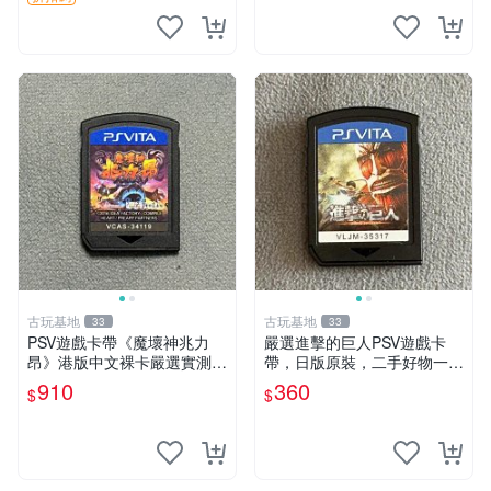
古玩基地
古玩基地
33
33
PSV遊戲卡帶《魔壞神兆力
嚴選進擊的巨人PSV遊戲卡
昂》港版中文裸卡嚴選實測無
帶，日版原裝，二手好物一口
誤索尼專用 psv 魔壞神 港版
價，支持批量優惠 進擊的巨
910
360
$
$
人 PSV 日版 卡帶 游戲機配件
電競