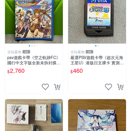
古玩基地
古玩基地
33
33
psv遊戲卡帶《空之軌跡FC》
嚴選PSV遊戲卡帶《超次元海
國行中文字版全新未拆封膜有
王星U》港版日文裸卡 實測暢
輕微使用痕跡嚴選推薦適合收
玩 索尼專屬 psv psv游戲 psv
2,760
460
$
$
藏 歲月痕跡 二手 psv 游戲卡
游戲卡帶
帶