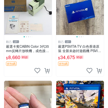
觀己
觀己
27
27
嚴選卡賓CABIN Color 3代35
嚴選PSVITA-TV 白色香港原
mm反轉片放映機，成色接近
裝 全新未啟封遊戲機 PSVITA
全新，隨附原裝說明書與包裝
TV 行貨 電腦遊戲機 新款 全
8,660
34,675
95折
95折
$
$
盒，支持110V電源 反轉片放
套配件齊全
映機 CABIN Color
折扣碼
折扣碼