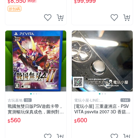
8,550
99,999
95折
$
$
書，底座，掛件，布袋，卡都
在，游戲光盤已拆封但保存
折扣碼
古玩基地
電玩小屋-LINE:
33
144
@AHZ5142U
戰國無雙日版PSV遊戲卡帶，
[電玩小屋] 三重蘆洲店 - PSV
實測暢玩保真成色，圖例對應
VITA psvvita 2007 3D 香菇
確保收貨，售出概不退換 戰
方向 類比 故障 [維修]
560
600
$
$
國無雙 PSV 日版 游戲 卡帶
成色 當拍即知