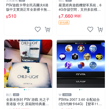
古玩基地
觀己
33
27
PSV遊戲卡帶全民高爾夫6港
嚴選經典遊戲機變革系統，6
版中文實測正常全新裸卡無保
4G存儲空間，支持多款模擬
售不退換單次購兩張以上再享
器享受懷舊樂趣 黑店版 PSV
510
7,660
95折
$
$
優惠 全民高爾夫6 PSV 港版
游戲 模擬器
中文 卡帶
折扣碼
觀己
W
27
1407
全新未拆封 PSV 游戲 光之子
PSVita 2007 3.60 全配組合
香港版 中文 原箱附特典畫冊
(含5代轉卡64G) 【變革11】
輝耀上市嚴選商品 光之子 港
破解改好 + 水晶殼 + 硬殼包