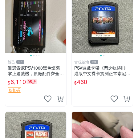
觀己
古玩基地
27
33
嚴選索尼PSV1000黑色懷舊
PSV遊戲卡帶《閃之軌跡II》
掌上遊戲機，原廠配件齊全
港版中文裸卡實測正常索尼專
新手舊手皆可入手 懷舊遊戲
用嚴選商品4連購享優惠 閃之
6,110
460
95折
$
$
PlayStation Vita 測試無誤 電
軌跡II PSV 港版 中文 卡帶
腦連接直通遊玩 PSV
折扣碼