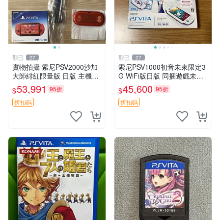
觀己
觀己
27
27
實物拍攝 索尼PSV2000沙加
索尼PSV1000初音未來限定3
大師緋紅限量版 日版 主機全
G WiFi版日版 同捆遊戲未拆
配齊 收藏級 電腦遊戲掌機 帶
封 貼紙新 成色美 品相佳 PSV
53,991
45,600
95折
95折
$
$
盒說明書 全新未修 正規對碼
網路遊戲 iphonetype
沙加大作
折扣碼
折扣碼