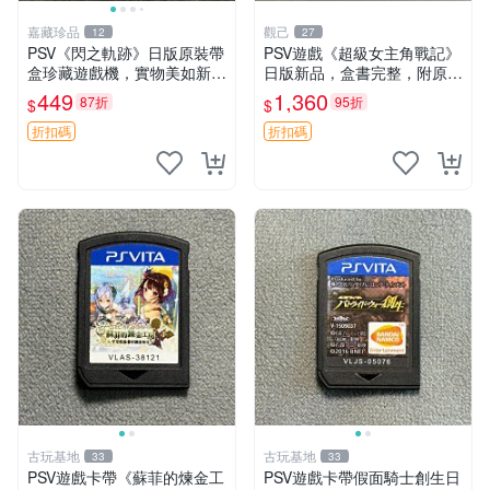
嘉藏珍品
觀己
12
27
PSV《閃之軌跡》日版原裝帶
PSV遊戲《超級女主角戰記》
盒珍藏遊戲機，實物美如新，
日版新品，盒書完整，附原裝
嚴選推薦 閃之軌跡 日版 PSV
包裝，玩樂典藏款，成就全開
449
1,360
87折
95折
$
$
原裝帶盒
任你挑戰 超級女主角戰記 PS
V 游戲 日版 成就全開 DLC 全
折扣碼
折扣碼
通角色
古玩基地
古玩基地
33
33
PSV遊戲卡帶《蘇菲的煉金工
PSV遊戲卡帶假面騎士創生日