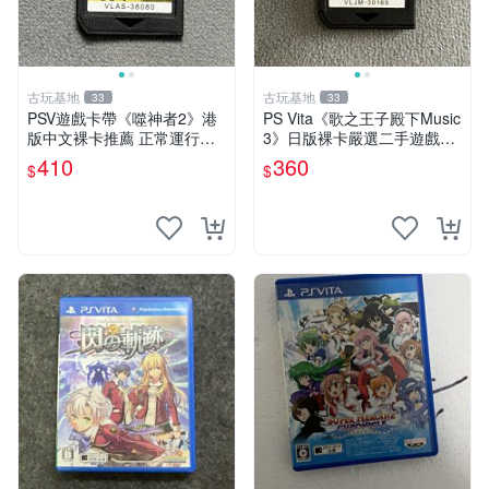
古玩基地
古玩基地
33
33
PSV遊戲卡帶《噬神者2》港
PS Vita《歌之王子殿下Music
版中文裸卡推薦 正常運行適
3》日版裸卡嚴選二手遊戲，
用PSV機嚴選商品 可收藏 港
實測功能正常，僅售不退不換
410
360
$
$
版 PSV 卡帶 噴射型 獎杯機
psv psp vita 卡帶
記憶力カード