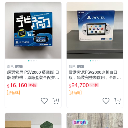
觀己
觀己
27
27
嚴選索尼 PSV2000 藍黑版 日
嚴選索尼PSV2000冰川白日
版遊戲機，原廠盒裝全配齊，
版，箱裝完整未啟用，全新如
近乎全新狀態，中古精品值得
初體驗電子新品推薦遊戲掌機
16,160
24,700
95折
95折
$
$
收藏 PSV2000 日版 游戲機
嚴選收藏 psv2000 日版 新三
紅包裝
色冰川 白 新品 掌上遊戲機
折扣碼
折扣碼