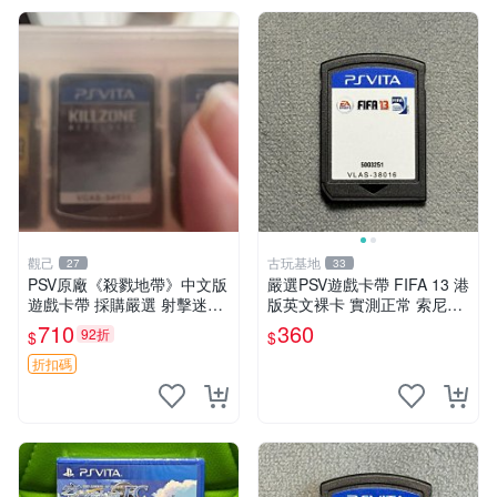
觀己
古玩基地
27
33
PSV原廠《殺戮地帶》中文版
嚴選PSV遊戲卡帶 FIFA 13 港
遊戲卡帶 採購嚴選 射擊迷必
版英文裸卡 實測正常 索尼專
備 成色尚佳 插入即玩 殺戮地
用 不支持其他機器 買二送優
710
360
92折
$
$
帶 PSV 射擊 游戲
惠 FIFA 13 psv 港版 卡帶
折扣碼