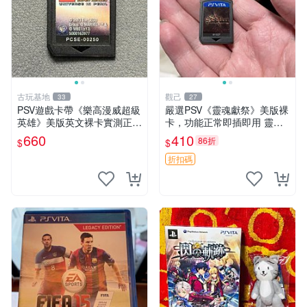
古玩基地
觀己
33
27
PSV遊戲卡帶《樂高漫威超級
嚴選PSV《靈魂獻祭》美版裸
英雄》美版英文裸卡實測正常
卡，功能正常即插即用 靈魂
全新嚴選嚴選嚴選
獻祭 PSV 卡帶 主機兼容
660
410
86折
$
$
折扣碼