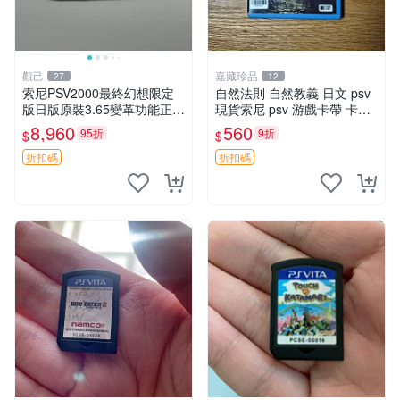
觀己
嘉藏珍品
27
12
索尼PSV2000最終幻想限定
自然法則 自然教義 日文 psv
版日版原裝3.65變革功能正常
現貨索尼 psv 游戲卡帶 卡盒
背面小劃痕磨損 實物圖可查
無損 版本外版 功能正常讀卡
8,960
560
95折
9折
$
$
限量珍藏 畫集 游戲機
關于質量：為避免糾紛，鑒寶
專家，收藏家和較真黨自行繞
折扣碼
折扣碼
道