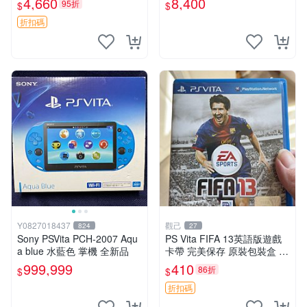
4,660
8,400
95折
$
$
版 PSV 特典畫冊
折扣碼
Y0827018437
觀己
824
27
Sony PSVita PCH-2007 Aqu
PS Vita FIFA 13英語版遊戲
a blue 水藍色 掌機 全新品
卡帶 完美保存 原裝包裝盒 推
薦收藏 FIFA 13 PSVita EA S
999,999
410
86折
$
$
ports 官方版
折扣碼