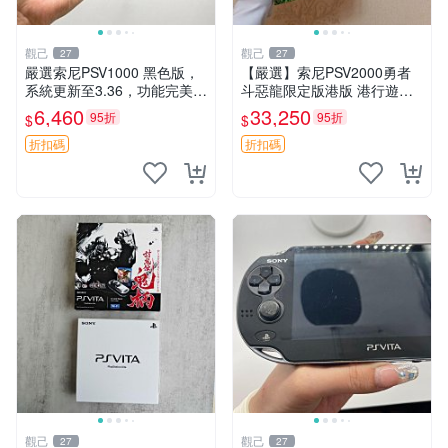
觀己
觀己
27
27
嚴選索尼PSV1000 黑色版，
【嚴選】索尼PSV2000勇者
系統更新至3.36，功能完美屏
斗惡龍限定版港版 港行遊戲
幕清晰，附贈原裝充電線。全
機 盒包未拆 全新耳塞未開封
6,460
33,250
95折
95折
$
$
新未拆封，內存卡另售。 PS
收藏佳品 PSV2000 勇者鬥惡
V1000 PSV 紅包版
龍 盒包
折扣碼
折扣碼
觀己
觀己
27
27