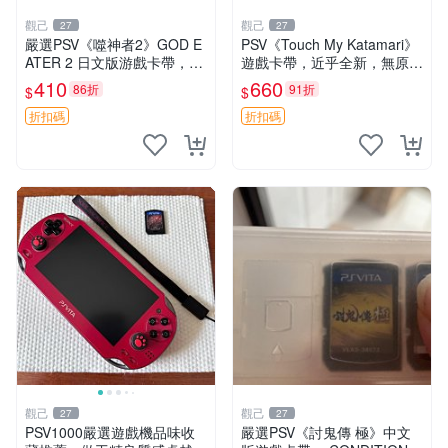
觀己
觀己
27
27
嚴選PSV《噬神者2》GOD E
PSV《Touch My Katamari》
ATER 2 日文版游戲卡帶，成
遊戲卡帶，近乎全新，無原廠
色尚佳輕微使用痕跡，功能正
包裝，經典滾動球樂趣等你來
410
660
86折
91折
$
$
常無故障，適合收藏愛好者。
挑戰，嚴選好物推薦。Katam
PSV卡帶 相機 功能遊戲 嚴選
ari Touch 測試版
折扣碼
折扣碼
PS
觀己
觀己
27
27
PSV1000嚴選遊戲機品味收
嚴選PSV《討鬼傳 極》中文