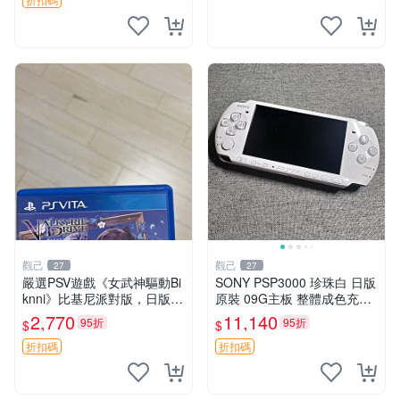
觀己
觀己
27
27
嚴選PSV遊戲《女武神驅動Bi
SONY PSP3000 珍珠白 日版
knni》比基尼派對版，日版原
原裝 09G主板 整體成色充新
裝，PSV獨佔新古態，附原裝
不漂移 按鍵順滑 PSP3000
2,770
11,140
95折
95折
$
$
包裝，閒置出售中。女武神 P
電腦遊戲機 PSP1189390 屏
SV 美少女
幕老化
折扣碼
折扣碼