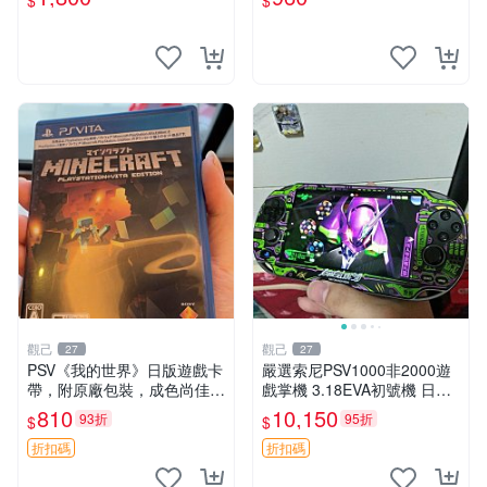
$
$
能顯示通通幫您修到好~
常運行
觀己
觀己
27
27
PSV《我的世界》日版遊戲卡
嚴選索尼PSV1000非2000遊
帶，附原廠包裝，成色尚佳，
戲掌機 3.18EVA初號機 日版
功能完好，嚴選推薦給喜愛冒
實物 無點無線無老化 自用清
810
10,150
93折
95折
$
$
險的玩家，同城交易，無退無
倉 EVA 初號機 PSV1000
換 我的世界 PS4 游戲 卡帶
折扣碼
折扣碼