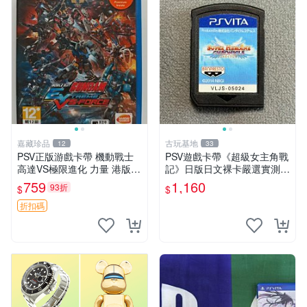
嘉藏珍品
古玩基地
12
33
PSV正版游戲卡帶 機動戰士
PSV遊戲卡帶《超級女主角戰
高達VS極限進化 力量 港版中
記》日版日文裸卡嚴選實測正
文 盒裝全新未開封，支持所
常索尼專用 超級女主角戰記
759
1,160
93折
$
$
有日版，港版或其他地區的P
PSV 日版 裸卡
SV游戲機主機，（除外），
折扣碼
拆封後不支持退