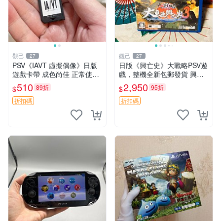
觀己
觀己
27
27
PSV《IAVT 虛擬偶像》日版
日版《興亡史》大戰略PSV遊
遊戲卡帶 成色尚佳 正常使用
戲，整機全新包郵發貨 興亡
單機娛樂推薦 音樂粉必備 收
史 大戰略 PSV 日版 游戲機
510
2,950
89折
95折
$
$
藏嚴選 IAVT 虛擬偶像 PSV
游戲卡帶
折扣碼
折扣碼