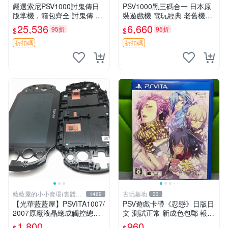
嚴選索尼PSV1000討鬼傳日
PSV1000黑三碼合一 日本原
版掌機，箱包齊全 討鬼傳 PS
裝遊戲機 電玩經典 老舊機臺
V1000 索尼掌機 PSV1000 討
游戲收藏 限量版 PSV1000 三
25,536
6,660
95折
95折
$
$
鬼傳 日版 討鬼傳 限定版 PSV
碼合一 測試中
1000
折扣碼
折扣碼
藍藍屋的小小賣場(實體店
古玩基地
1469
33
面)
【光華藍藍屋】PSVITA1007/
PSV遊戲卡帶《忍戀》日版日
2007原廠液晶總成觸控總成
文 測試正常 新成色包郵 報價
代客更換液晶破裂觸控不良不
嚴選 忍戀 PSV 日版 測試 正
1,800
960