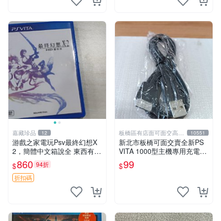
嘉藏珍品
板橋區有店面可面交高價
12
10551
回收電玩
游戲之家電玩Psv最終幻想X
新北市板橋可面交賣全新PS
2，簡體中文箱說全 東西有現
VITA 1000型主機專用充電
貨 可以發手物品 無質量問題
線....超便宜只賣99元
860
99
94折
$
$
售不退不換
折扣碼