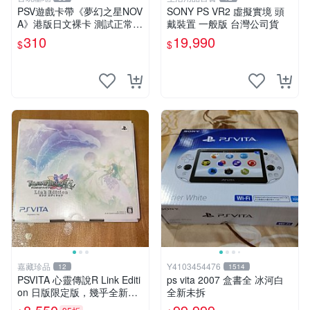
PSV遊戲卡帶《夢幻之星NOV
SONY PS VR2 虛擬實境 頭
A》港版日文裸卡 測試正常
戴裝置 一般版 台灣公司貨
索尼專用 不退不換 卡帶遊戲
310
19,990
$
$
限量收藏 港版 游玩安心
嘉藏珍品
Y4103454476
12
1514
PSVITA 心靈傳說R Link Editi
ps vita 2007 盒書全 冰河白
on 日版限定版，幾乎全新，
全新未拆
配件齊全，原裝包裝盒，說明