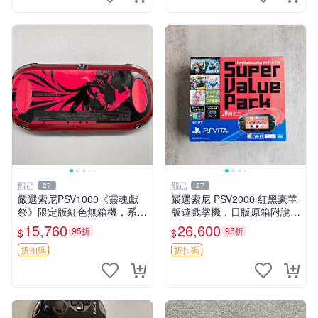
觀己
觀己
27
27
嚴選索尼PSV1000《靈魂獻
嚴選索尼 PSV2000 紅黑豪華
祭》限定版紅色無箱機，系統
版遊戲掌機，日版原箱附說明
3.65，功能完好。屏幕、攝像
書 PSV2000 紅黑色 豪華版
15,760
26,600
95折
95折
$
$
頭、按鍵及搖桿皆正常運作。
日版 品牌 Sony
靈魂獻祭 限定版 PSV1000 紅
折扣碼
折扣碼
色