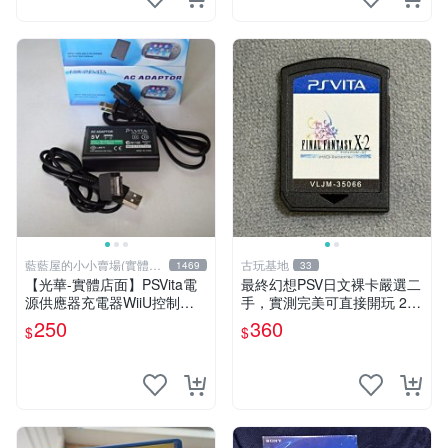
藍藍屋的小小賣場(實體店
古玩基地
1469
33
面)
【光華-實體店面】PSVita電
最終幻想PSV日文裸卡嚴選二
源供應器充電器WiiU控制器
手，實測完美可直接開玩 2張
充電器主機電源供應器變壓器
起享優惠 最終幻想 PSV 卡帶
250
360
$
$
火牛~
二手 裸卡