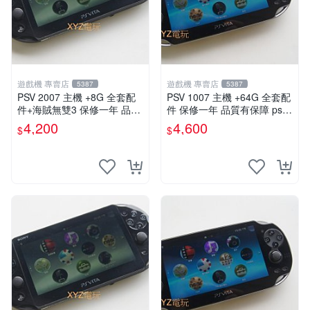
遊戲機 專賣店
遊戲機 專賣店
5387
5387
PSV 2007 主機 +8G 全套配
PSV 1007 主機 +64G 全套配
件+海賊無雙3 保修一年 品質
件 保修一年 品質有保障 psvit
有保障
a 3.60以內版本 可改機
4,200
4,600
$
$