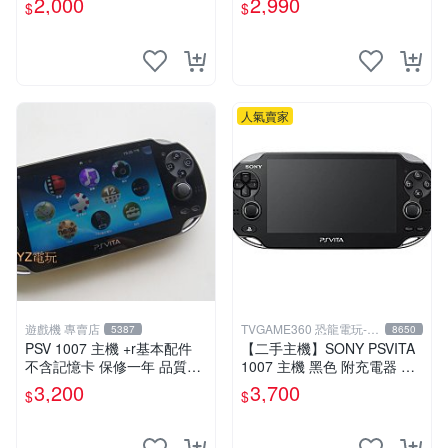
2,000
2,990
$
$
人氣賣家
遊戲機 專賣店
TVGAME360 恐龍電玩-台
5387
8650
中店
PSV 1007 主機 +r基本配件
【二手主機】SONY PSVITA
不含記憶卡 保修一年 品質有
1007 主機 黑色 附充電器 US
保障
B傳輸線 PS VITA PSV【台中
3,200
3,700
$
$
恐龍電玩】