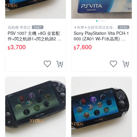
遊戲機 專賣店
✦奇摩✦全館現貨請直接下
5387
3740
標
PSV 1007 主機 +8G 全套配
Sony PlayStation Vita PCH-1
件+閃之軌跡1+閃之軌跡2 保
000 (ZA01 Wi-Fi水晶黑) 掌
修一年 品質有保障
上遊戲機 5英吋多點觸控螢幕
3,700
7,600
$
$