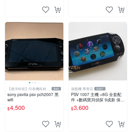
【捷洋科技】印表機耗材專
遊戲機 專賣店
840
5387
賣
sony psvita psv pch2007 黑
PSV 1007 主機 +8G 全套配
wifi
件 +數碼寶貝偵探 9成新 保修
一年 品質有保障
4,500
3,600
$
$