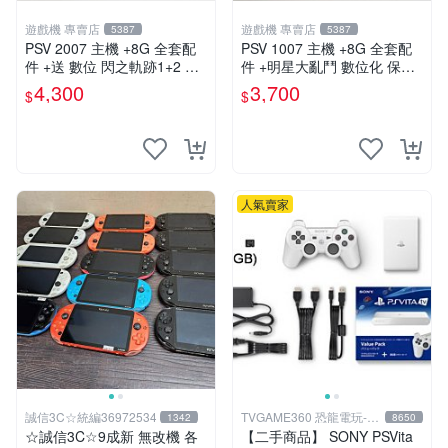
遊戲機 專賣店
遊戲機 專賣店
5387
5387
PSV 2007 主機 +8G 全套配
PSV 1007 主機 +8G 全套配
件 +送 數位 閃之軌跡1+2 保
件 +明星大亂鬥 數位化 保修
修一年 品質有保障
一年 品質有保障
4,300
3,700
$
$
人氣賣家
誠信3C☆統編36972534
TVGAME360 恐龍電玩-台
1342
8650
中店
☆誠信3C☆9成新 無改機 各
【二手商品】 SONY PSVita