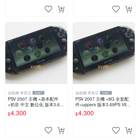
遊戲機 專賣店
遊戲機 專賣店
5387
5387
PSV 2007 主機 +基本配件
PSV 2007 主機 +8G 全套配
+初音 中文 數位化 版本3.69
件+uppers 版本3.69PS Vita2
PS Vita2007 保修一年 85成
007 保修一年 9成新
4,300
4,300
$
$
新