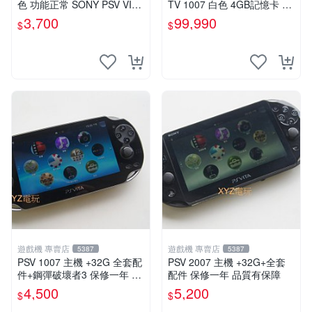
色 功能正常 SONY PSV VITA
TV 1007 白色 4GB記憶卡 PS
主機 2000~3000型 二手功能
3手把(白) 書盒完整 【台中恐
3,700
99,990
$
$
正常 賣3千5~4千也可用各式
龍電玩】
物品換
遊戲機 專賣店
遊戲機 專賣店
5387
5387
PSV 1007 主機 +32G 全套配
PSV 2007 主機 +32G+全套
件+鋼彈破壞者3 保修一年 品
配件 保修一年 品質有保障
質有保障 psvita
4,500
5,200
$
$