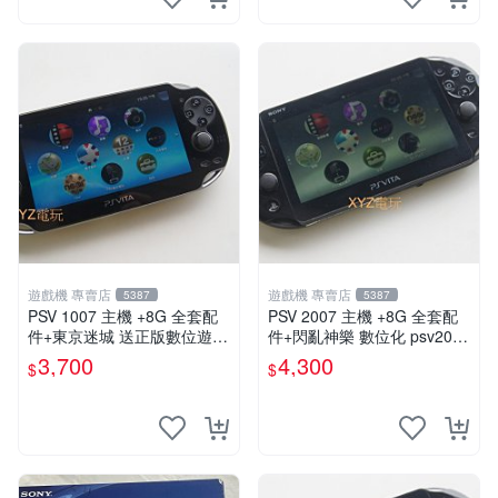
遊戲機 專賣店
遊戲機 專賣店
5387
5387
PSV 1007 主機 +8G 全套配
PSV 2007 主機 +8G 全套配
件+東京迷城 送正版數位遊戲
件+閃亂神樂 數位化 psv2007
保修一年 品質有保障
主機
3,700
4,300
$
$