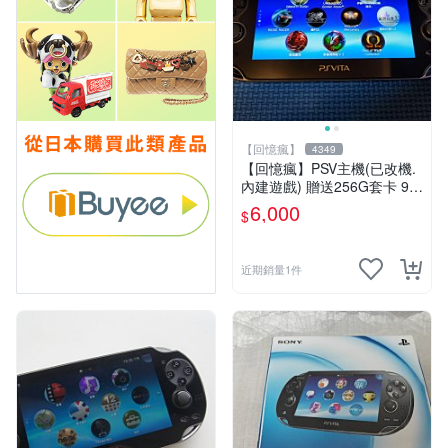
【回憶瘋】
4349
【回憶瘋】PSV主機(已改機.
內建遊戲) 贈送256G套卡 9成
新 遊戲機 PSVITA
6,000
$
近期銷量1件