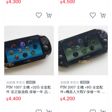
4,300
4,500
$
$
-專業首選！
遊戲機 專賣店
遊戲機 專賣店
5387
5387
PSV 1007 主機 +32G 全套配
PSV 2007 主機 +8G 全套配
件 送正版遊戲 保修一年 品質
件+機器人大戰V 保修一年 品
有保障
質有保障
4,400
4,200
$
$