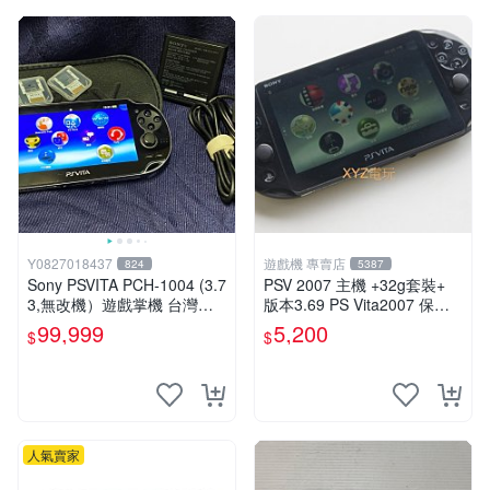
Y0827018437
遊戲機 專賣店
824
5387
Sony PSVITA PCH-1004 (3.7
PSV 2007 主機 +32g套裝+
3,無改機）遊戲掌機 台灣公
版本3.69 PS Vita2007 保修
司貨
一年 8成新
99,999
5,200
$
$
人氣賣家