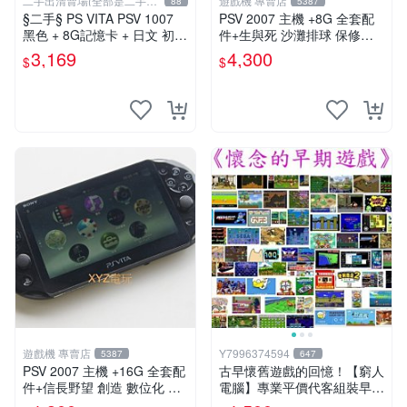
二手出清賣場(全部是二手商
遊戲機 專賣店
88
5387
品)
§二手§ PS VITA PSV 1007
PSV 2007 主機 +8G 全套配
黑色 + 8G記憶卡 + 日文 初音
件+生與死 沙灘排球 保修一
未來 F 2nd 遊戲卡片｜郵局
年 品質有保障
3,169
4,300
$
$
寄送｜未含運｜購買前請私訊
確認
遊戲機 專賣店
Y7996374594
5387
647
PSV 2007 主機 +16G 全套配
古早懷舊遊戲的回憶！【窮人
件+信長野望 創造 數位化 保
電腦】專業平價代客組裝早期
修一年 品質有保障
Windows98/95/DOS遊戲機--