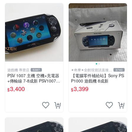
遊戲機 專賣店
✦奇摩✦全館現貨請直接下
5387
3740
標
PSV 1007 主機 空機+充電器
【電腦零件補給站】Sony PS
+傳輸線 7-8成新 PSV1007
P1000 遊戲機 8成新
一年保修
3,400
3,399
$
$