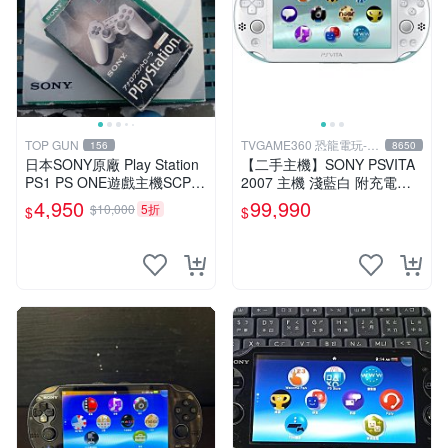
TOP GUN
TVGAME360 恐龍電玩-台
156
8650
中店
日本SONY原廠 Play Station
【二手主機】SONY PSVITA
PS1 PS ONE遊戲主機SCPH-
2007 主機 淺藍白 附充電器
5500有改機可玩台片可讀取
USB傳輸線 PS VITA PSV 裸
4,950
99,990
$10,000
5折
$
$
燒錄CDR
裝 台中