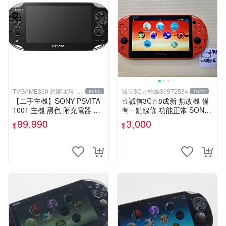
TVGAME360 恐龍電玩-台
誠信3C☆統編36972534
8650
1342
中店
【二手主機】SONY PSVITA
☆誠信3C☆8成新 無改機 僅
1001 主機 黑色 附充電器 US
有一點線條 功能正常 SONY
B傳輸線 PS VITA PSV【台中
PSV VITA 主機 2000 型 二手
99,990
3,000
$
$
恐龍電玩】
功能正常 賣3千 也可用各式
物品換