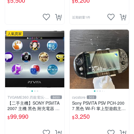
5,500
6,200
$
$
可轉換中文
近期銷量1件
人氣賣家
TVGAME360 恐龍電玩-台
cycstore
8650
303
中店
【二手主機】SONY PSVITA
Sony PSVITA PSV PCH-200
2007 主機 黑色 附充電器 US
7 黑色 Wi-Fi 掌上型遊戲主機
B傳輸線 PS VITA PSV【台中
輕薄版 OLED後繼機 收藏熱
99,990
3,250
$
$
恐龍電玩】
門