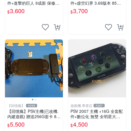
件+進擊的巨人 9成新 保修一
件+虛空幻界 3.69版本 85成
年 品質有保障
新 PS Vita1007 一年保修
3,600
3,700
$
$
【回憶瘋】
遊戲機 專賣店
4349
5387
【回憶瘋】PSV主機(已改機.
PSV 2007 主機 +16G 全套配
內建遊戲) 贈送256G套卡 8成
件+數位化 無雙 全明星大亂
新 遊戲機 PSVITA
鬥 保修一年 品質有保障
5,500
4,500
$
$