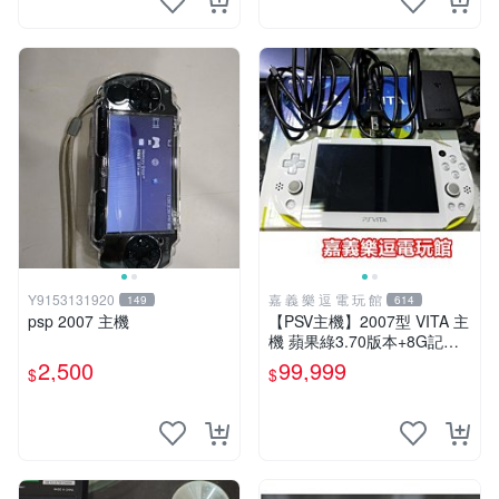
Y9153131920
嘉 義 樂 逗 電 玩 館
149
614
psp 2007 主機
【PSV主機】2007型 VITA 主
機 蘋果綠3.70版本+8G記憶
卡+螢幕保護貼【9成新】✪中
2,500
99,999
$
$
古二手✪嘉義樂逗電玩館