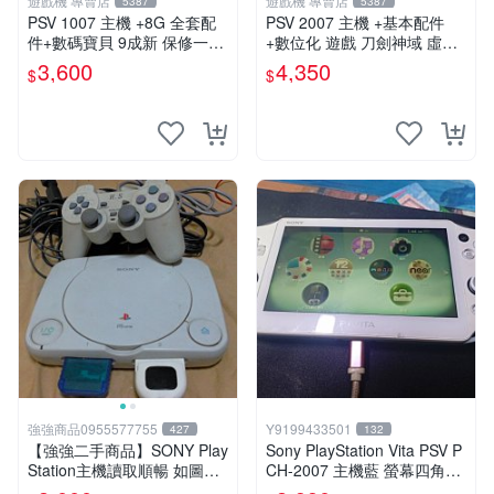
遊戲機 專賣店
遊戲機 專賣店
5387
5387
PSV 1007 主機 +8G 全套配
PSV 2007 主機 +基本配件
件+數碼寶貝 9成新 保修一年
+數位化 遊戲 刀劍神域 虛空
品質有保障 psvita
幻界 保修一年
3,600
4,350
$
$
強強商品0955577755
Y9199433501
427
132
【強強二手商品】SONY Play
Sony PlayStation Vita PSV P
Station主機讀取順暢 如圖全
CH-2007 主機藍 螢幕四角略
部 ! 外觀完整乾淨
暗 可安裝遊戲 系統3.74書