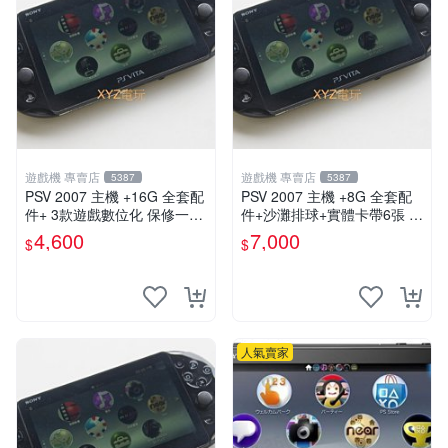
遊戲機 專賣店
遊戲機 專賣店
5387
5387
PSV 2007 主機 +16G 全套配
PSV 2007 主機 +8G 全套配
件+ 3款遊戲數位化 保修一年
件+沙灘排球+實體卡帶6張 保
品質有保障
修一年 品質有保障
4,600
7,000
$
$
人氣賣家