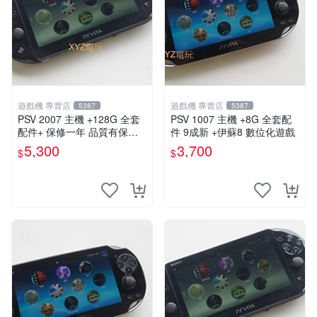
遊戲機 專賣店
遊戲機 專賣店
5387
5387
PSV 2007 主機 +128G 全套
PSV 1007 主機 +8G 全套配
配件+ 保修一年 品質有保障 p
件 9成新 +伊蘇8 數位化遊戲
s vita 改好直下直玩
5,300
3,700
$
$