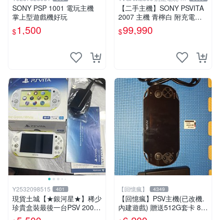
中店
SONY PSP 1001 電玩主機
【二手主機】SONY PSVITA
掌上型遊戲機好玩
2007 主機 青檸白 附充電器
USB傳輸線 PS VITA PSV 台
1,500
99,990
$
$
中恐龍電玩
Y2532098515
【回憶瘋】
401
4349
現貨土城【★銀河星★】稀少
【回憶瘋】PSV主機(已改機.
珍貴盒裝最後一台PSV 2000
內建遊戲) 贈送512G套卡 8成
主機.PSV2000 品質保證日版
5新 1000型