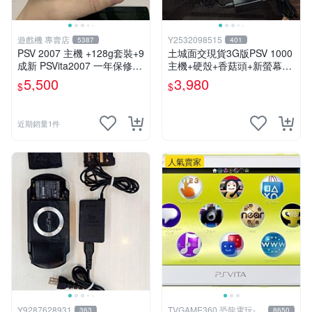
遊戲機 專賣店
Y2532098515
5387
401
PSV 2007 主機 +128g套裝+9
土城面交現貨3G版PSV 1000
成新 PSVita2007 一年保修
主機+硬殼+香菇頭+新螢幕玻
遊戲機 以改 變革
璃貼+初音掛繩+可改機版本8
5,500
3,980
$
$
成新 一年保修如照片所有的
都附
近期銷量1件
人氣賣家
Y9287628931
TVGAME360 恐龍電玩-台
363
8650