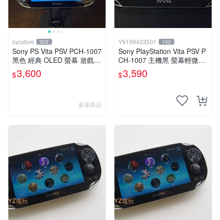
cycstore
Y9199433501
303
132
Sony PS Vita PSV PCH-1007
Sony PlayStation Vita PSV P
黑色 經典 OLED 螢幕 遊戲掌
CH-1007 主機黑 螢幕輕微老
機 附充電線 經典收藏 掌上型
化 可安裝遊戲 系統3.74書
3,600
3,590
$
$
遊戲機
多筆商品