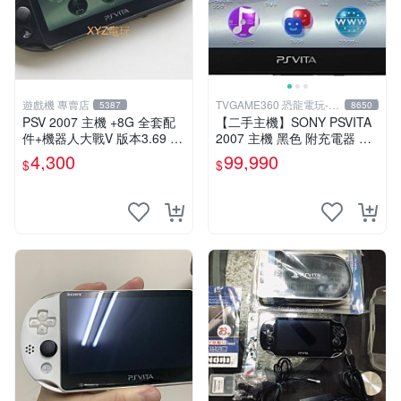
遊戲機 專賣店
TVGAME360 恐龍電玩-台
5387
8650
中店
PSV 2007 主機 +8G 全套配
【二手主機】SONY PSVITA
件+機器人大戰V 版本3.69 P
2007 主機 黑色 附充電器 US
S Vita2007 保修一年 9成新
B傳輸線 PS VITA PSV 無盒
4,300
99,990
$
$
裝