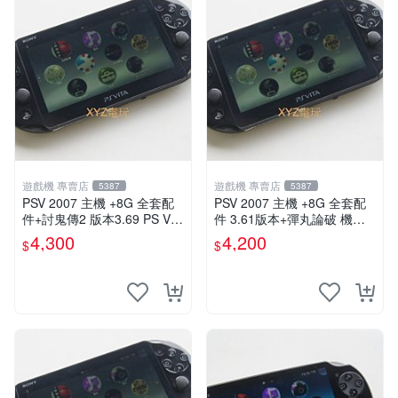
遊戲機 專賣店
遊戲機 專賣店
5387
5387
PSV 2007 主機 +8G 全套配
PSV 2007 主機 +8G 全套配
件+討鬼傳2 版本3.69 PS Vita
件 3.61版本+彈丸論破 機槍
2007 保修一年 9成新
辯駁 數位化 PS Vita2007 保
4,300
4,200
$
$
修一年