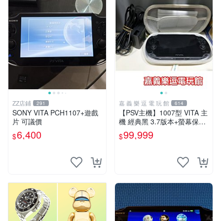
ZZ店鋪
嘉 義 樂 逗 電 玩 館
291
614
SONY VITA PCH1107+遊戲
【PSV主機】1007型 VITA 主
片 可議價
機 經典黑 3.7版本+螢幕保護
貼+主機收納包【9成新】✪中
6,400
99,999
$
$
古二手✪嘉義樂逗電玩館