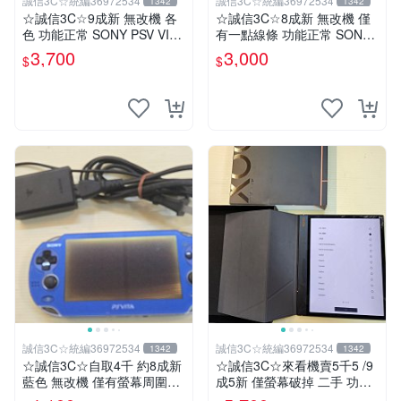
誠信3C☆統編36972534
誠信3C☆統編36972534
1342
1342
☆誠信3C☆9成新 無改機 各
☆誠信3C☆8成新 無改機 僅
色 功能正常 SONY PSV VITA
有一點線條 功能正常 SONY
主機 2000~3000型 二手功能
PSV VITA 主機 2000 型 二手
3,700
3,000
$
$
正常 賣3千5~4千也可用各式
功能正常 賣3千 也可用各式
物品換
物品換
誠信3C☆統編36972534
誠信3C☆統編36972534
1342
1342
☆誠信3C☆自取4千 約8成新
☆誠信3C☆來看機賣5千5 /9
藍色 無改機 僅有螢幕周圍老
成5新 僅螢幕破掉 二手 功能
化 功能正常 SONY PSV VITA
正常 閱讀器 電子書 文石 BO