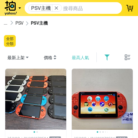
PSV主機
登
PSV
PSV主機
全部
分類
最新上架
價格
最高人氣