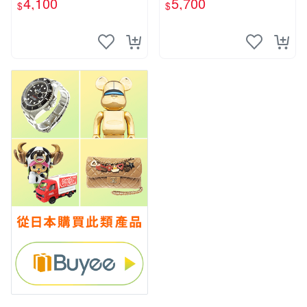
4,100
5,700
$
$
主機1000 型 二手功能正常
OX Note Air 3C 也可用各式
也可用各式物品換
物品換