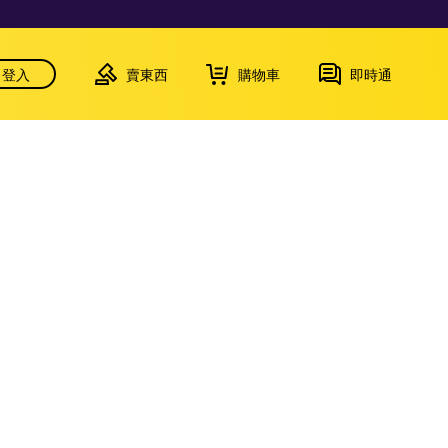
登入
賣東西
購物車
即時通