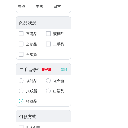
香港
中國
日本
商品狀況
直購品
競標品
全新品
二手品
有現貨
二手品條件
清除
NEW
福利品
近全新
八成新
出清品
收藏品
付款方式
現金付款