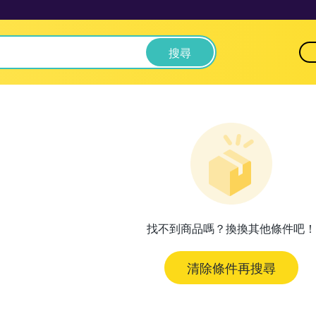
搜尋
找不到商品嗎？換換其他條件吧！
清除條件再搜尋