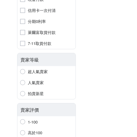
信用卡一次付清
分期0利率
萊爾富取貨付款
7-11取貨付款
賣家等級
超人氣賣家
人氣賣家
拍賣新星
賣家評價
1-100
高於100