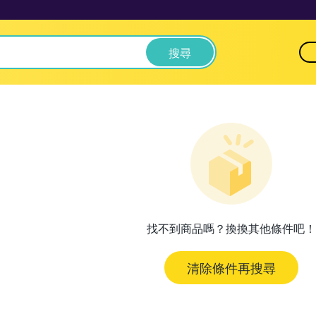
搜尋
找不到商品嗎？換換其他條件吧！
清除條件再搜尋