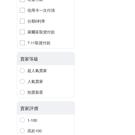
信用卡一次付清
分期0利率
萊爾富取貨付款
7-11取貨付款
賣家等級
超人氣賣家
人氣賣家
拍賣新星
賣家評價
1-100
高於100