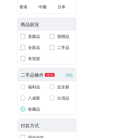
香港
中國
日本
商品狀況
直購品
競標品
全新品
二手品
有現貨
二手品條件
清除
NEW
福利品
近全新
八成新
出清品
收藏品
付款方式
現金付款