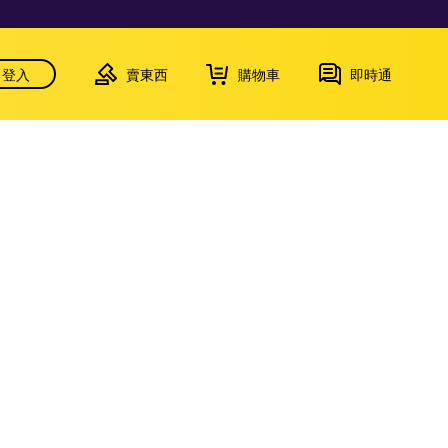
登入
賣東西
購物車
即時通