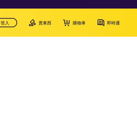
登入
賣東西
購物車
即時通