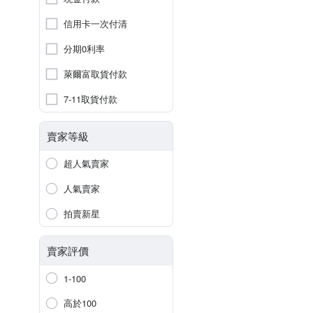
信用卡一次付清
分期0利率
萊爾富取貨付款
7-11取貨付款
賣家等級
超人氣賣家
人氣賣家
拍賣新星
賣家評價
1-100
高於100