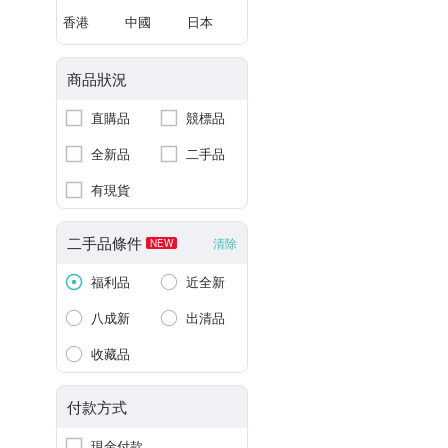
香港
中國
日本
商品狀況
直購品
競標品
全新品
二手品
有現貨
二手品條件
清除
NEW
福利品
近全新
八成新
出清品
收藏品
付款方式
現金付款