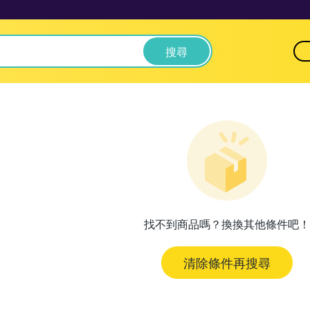
搜尋
找不到商品嗎？換換其他條件吧！
清除條件再搜尋