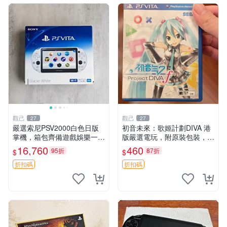
觀己
觀己
27
27
嚴選索尼PSV2000白色日版
初音未來：歌姬計劃DIVA 港
掌機，箱包齊備遊戲娛樂一應
版嚴選電玩，附原裝包裝，卡
俱全 PSV2000 索尼 電玩掌機
帶狀態如新，盤面乾淨無瑕，
16,760
460
95折
87折
$
$
日版 品牌掌機
PSV平臺專用 日文原版 測試
無誤 售不退不換 初音未來、
折扣碼
折扣碼
歌姬計劃DI