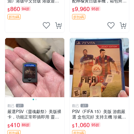
淵》港版中文合版 港版遊戲
配檸檬黃日版掌機，箱包齊備
原盒 保用 主機兼容 運作順暢
嚴選推薦 PSV2000 遊戲機 手
860
9,960
94折
95折
$
$
神秘海域 黃金深淵 PS Vita
遊掌上型 軟件下載
港版
折扣碼
折扣碼
觀己
觀己
27
27
嚴選PSV《靈魂獻祭》美版裸
PSV《FIFA 15》美版 游戲嚴
卡，功能正常即插即用 靈魂
選 盒包完好 支持主機 珍藏推
獻祭 PSV 卡帶 主機兼容
薦 同城發貨 EA Sports 經典
410
1,060
86折
95折
$
$
游戲 PSV 主機適配 喜歡勿擾
折扣碼
折扣碼