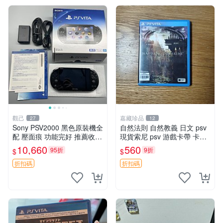
觀己
嘉藏珍品
27
12
Sony PSV2000 黑色原裝機全
自然法則 自然教義 日文 psv
配 壓面痕 功能完好 推薦收藏
現貨索尼 psv 游戲卡帶 卡盒
新品等同 電腦遊戲掌機 PSV2
無損 版本外版 功能正常讀卡
10,660
560
95折
9折
$
$
000 黑 輕微刮痕 調試中 發行
關于質量：為避免糾紛，鑒寶
版 掌上型電玩
專家，收藏家和較真黨自行繞
折扣碼
折扣碼
道