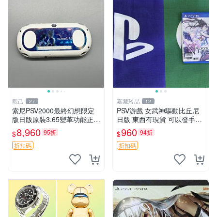
觀己
嘉藏珍品
27
12
索尼PSV2000最終幻想限定
PSV游戲 女武神驅動比丘尼
版日版原裝3.65變革功能正常
日版 東西有現貨 可以發手物
背面小劃痕磨損 實物圖可查
品 無質量問題售不退不換
8,960
960
95折
94折
$
$
限量珍藏 畫集 游戲機
折扣碼
折扣碼