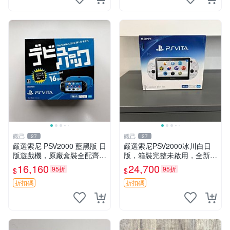
觀己
觀己
27
27
嚴選索尼 PSV2000 藍黑版 日
嚴選索尼PSV2000冰川白日
版遊戲機，原廠盒裝全配齊，
版，箱裝完整未啟用，全新如
近乎全新狀態，中古精品值得
初體驗電子新品推薦遊戲掌機
16,160
24,700
95折
95折
$
$
收藏 PSV2000 日版 游戲機
嚴選收藏 psv2000 日版 新三
紅包裝
色冰川 白 新品 掌上遊戲機
折扣碼
折扣碼