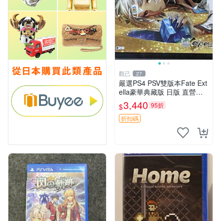
觀己
27
嚴選PS4 PSV雙版本Fate Ext
ella豪華典藏版 日版 直營直
送 典藏版 豪華遊戲 主機 Fat
3,440
95折
$
e 游玩
折扣碼