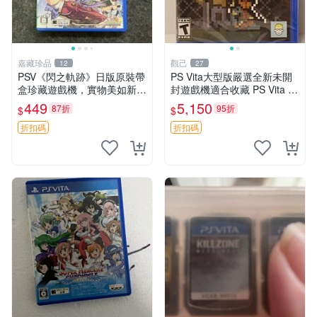
嘉藏珍品
觀己
12
27
PSV《閃之軌跡》日版原裝帶
PS Vita大型版嚴選全新未開
盒珍藏遊戲機，實物美如新，
封遊戲機適合收藏 PS Vita 新
嚴選推薦 閃之軌跡 日版 PSV
型號 家用遊戲機 直營店優選
449
5,150
87折
95折
$
$
原裝帶盒
折扣碼
折扣碼