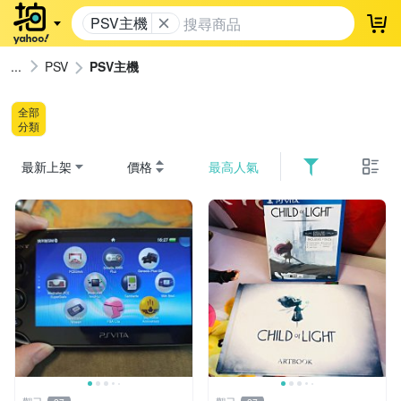
PSV主機
登
PSV
PSV主機
全部
分類
最新上架
價格
最高人氣