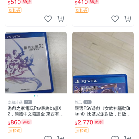
510
410
89折
86折
$
$
買家保障 不退不換 高達 終結
ports 官方版
者 10562
折扣碼
折扣碼
嘉藏珍品
觀己
12
27
游戲之家電玩Psv最終幻想X
嚴選PSV遊戲《女武神驅動Bi
2，簡體中文箱說全 東西有現
knni》比基尼派對版，日版原
貨 可以發手物品 無質量問題
裝，PSV獨佔新古態，附原裝
860
2,770
94折
95折
$
$
售不退不換
包裝，閒置出售中。女武神 P
SV 美少女
折扣碼
折扣碼