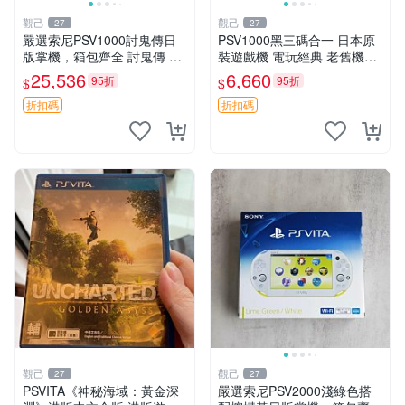
觀己
觀己
27
27
嚴選索尼PSV1000討鬼傳日
PSV1000黑三碼合一 日本原
版掌機，箱包齊全 討鬼傳 PS
裝遊戲機 電玩經典 老舊機臺
V1000 索尼掌機 PSV1000 討
游戲收藏 限量版 PSV1000 三
25,536
6,660
95折
95折
$
$
鬼傳 日版 討鬼傳 限定版 PSV
碼合一 測試中
1000
折扣碼
折扣碼
觀己
觀己
27
27
PSVITA《神秘海域：黃金深
嚴選索尼PSV2000淺綠色搭