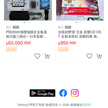
觀己
觀己
27
27
PSV2000薄櫻鬼限定全集原
信長的野望 天道 原聲CD OS
裝日版三碼合一日本直銷 八
T 全新未拆封 游戲特典 無游
角設計紙套齊備 主機全新封
戲光碟 限定外包裝 所見即所
63,000
950
95折
94折
$
$
存狀態 專家檢測無瑕可收藏
得 日本人氣戰略遊戲 OST C
psv2000 薄櫻鬼 全套盒裝
D 天道 OST CD 新品
折扣碼
折扣碼
Yahoo台灣電子商務 版權所有 © 2026 服務條款(
更新
)