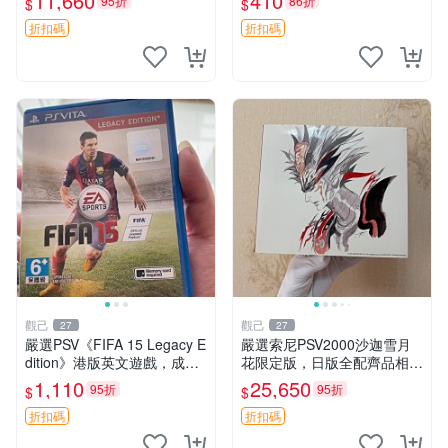
11,660
410
95折
86折
$
$
順暢如初。 建議收藏珍品！
暢，適合收藏。討鬼傳極 PS
電玩粉必入手！ PSV2000 PS
V 主機 卡帶
折扣碼
折扣碼
Vi
觀己
觀己
27
27
嚴選PSV《FIFA 15 Legacy E
嚴選索尼PSV2000沙迦雪月
dition》港版英文遊戲，成色
花限定版，日版全配齊品相極
幾乎全新，附原裝包裝盒及乾
佳 中古掌上遊戲機 白屏新螢
1,110
25,650
95折
95折
$
$
淨盤面。適合收藏與自行玩
幕 功能完wend
樂，體育類遊戲不容錯過。
折扣碼
折扣碼