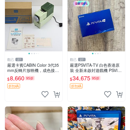
觀己
觀己
27
27
嚴選卡賓CABIN Color 3代35
嚴選PSVITA-TV 白色香港原
mm反轉片放映機，成色接近
裝 全新未啟封遊戲機 PSVITA
全新，隨附原裝說明書與包裝
TV 行貨 電腦遊戲機 新款 全
8,660
34,675
95折
95折
$
$
盒，支持110V電源 反轉片放
套配件齊全
映機 CABIN Color
折扣碼
折扣碼