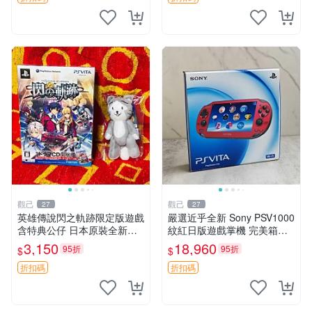
觀己
觀己
27
27
英雄傳說閃之軌跡限定版遊戲
嚴選近乎全新 Sony PSV1000
含特典公仔 日本原裝全新未
紋紅日版遊戲掌機 完美箱套
拆封 圖像即實物 閃之軌跡 游
SONY 日本原裝 PSV1000 紅
3,150
18,960
95折
95折
$
$
戲 公仔
色 手機遊戲掌機 Sony 游戲
機
折扣碼
折扣碼