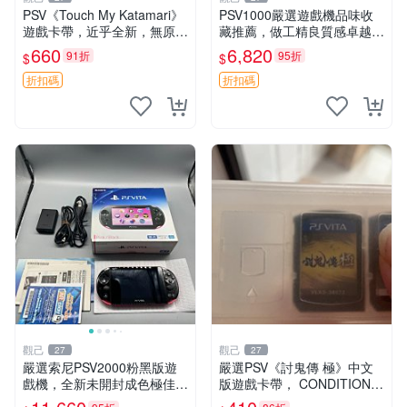
PSV《Touch My Katamari》
PSV1000嚴選遊戲機品味收
遊戲卡帶，近乎全新，無原廠
藏推薦，做工精良質感卓越
包裝，經典滾動球樂趣等你來
屏幕表現領先一代 無塑料廉
660
6,820
91折
95折
$
$
挑戰，嚴選好物推薦。Katam
感 上手順滑 psv1000 psv100
ari Touch 測試版
0電玩 psv1000遊戲機
折扣碼
折扣碼
觀己
觀己
27
27
嚴選索尼PSV2000粉黑版遊
嚴選PSV《討鬼傳 極》中文
戲機，全新未開封成色極佳！
版遊戲卡帶， CONDITION尚
9新機殼完整無損，功能運作
佳，日常使用留痕，運作順