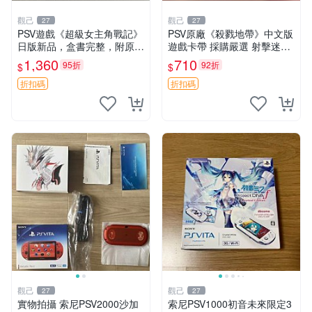
觀己
觀己
27
27
PSV遊戲《超級女主角戰記》
PSV原廠《殺戮地帶》中文版
日版新品，盒書完整，附原裝
遊戲卡帶 採購嚴選 射擊迷必
包裝，玩樂典藏款，成就全開
備 成色尚佳 插入即玩 殺戮地
1,360
710
95折
92折
$
$
任你挑戰 超級女主角戰記 PS
帶 PSV 射擊 游戲
V 游戲 日版 成就全開 DLC 全
折扣碼
折扣碼
通角色
觀己
觀己
27
27
實物拍攝 索尼PSV2000沙加
索尼PSV1000初音未來限定3