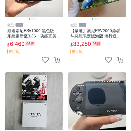
觀己
觀己
27
27
嚴選索尼PSV1000 黑色版，
【嚴選】索尼PSV2000勇者
系統更新至3.36，功能完美屏
斗惡龍限定版港版 港行遊戲
幕清晰，附贈原裝充電線。全
機 盒包未拆 全新耳塞未開封
6,460
33,250
95折
95折
$
$
新未拆封，內存卡另售。 PS
收藏佳品 PSV2000 勇者鬥惡
V1000 PSV 紅包版
龍 盒包
折扣碼
折扣碼