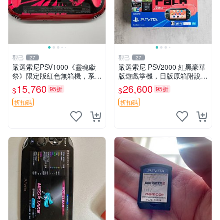
觀己
觀己
27
27
嚴選索尼PSV1000《靈魂獻
嚴選索尼 PSV2000 紅黑豪華
祭》限定版紅色無箱機，系統
版遊戲掌機，日版原箱附說明
3.65，功能完好。屏幕、攝像
書 PSV2000 紅黑色 豪華版
15,760
26,600
95折
95折
$
$
頭、按鍵及搖桿皆正常運作。
日版 品牌 Sony
靈魂獻祭 限定版 PSV1000 紅
折扣碼
折扣碼
色