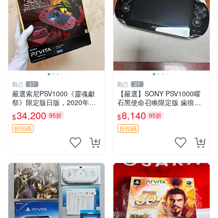
觀己
觀己
27
27
嚴選索尼PSV1000《靈魂獻
【嚴選】SONY PSV1000曜
祭》限定版日版，2020年大
石黑使命召喚限定版 歯痕背
阪購入，成色99新，全配
板 屏幕發黃 軟體原裝 裸機
34,200
8,140
95折
95折
$
$
齊，原裝盒保養佳。機身無損
白屏輕燒 中古成色佳 使命召
無痕，屏幕雪亮如新，功能一
喚 PSV1000 SONY
折扣碼
折扣碼
應俱全。八角設計更