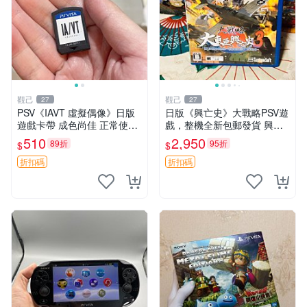
觀己
觀己
27
27
PSV《IAVT 虛擬偶像》日版
日版《興亡史》大戰略PSV遊
遊戲卡帶 成色尚佳 正常使用
戲，整機全新包郵發貨 興亡
單機娛樂推薦 音樂粉必備 收
史 大戰略 PSV 日版 游戲機
510
2,950
89折
95折
$
$
藏嚴選 IAVT 虛擬偶像 PSV
游戲卡帶
折扣碼
折扣碼