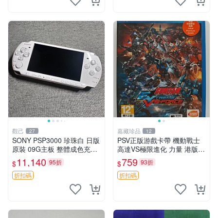
觀己
嘉藏珍品
27
12
SONY PSP3000 珍珠白 日版
PSV正版游戲卡帶 機動戰士
原裝 09G主板 整體成色充新
高達VS極限進化 力量 港版中
不漂移 按鍵順滑 PSP3000
文 盒裝全新未開封，支持所
11,140
759
95折
93折
$
$
電腦遊戲機 PSP1189390 屏
有日版，港版或其他地區的P
幕老化
SV游戲機主機，（除外），
折扣碼
折扣碼
拆封後不支持退