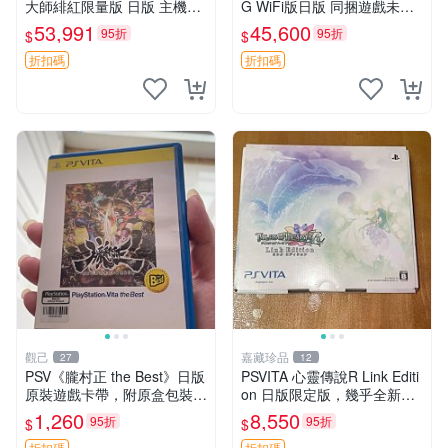
大師緋紅限量版 日版 主機全
G WiFi版日版 同捆遊戲未拆
配齊 收藏級 電腦遊戲掌機 帶
封 貼紙新 成色美 品相佳 PSV
53,991
45,600
95折
95折
$
$
盒說明書 全新未修 正規對碼
網路遊戲 iphonetype
沙加大作
折扣碼
折扣碼
觀己
嘉藏珍品
27
12
PSV《朧村正 the Best》日版
PSVITA 心靈傳說R Link Editi
原裝遊戲卡帶，附原盒包裝，
on 日版限定版，幾乎全新，
狀態近新，盤面乾淨，支持P
配件齊全，原裝包裝盒，說明
1,260
8,550
95折
95折
$
$
SV主機即插即玩，日本語原
書，底座，掛件，布袋，卡都
折扣碼
折扣碼