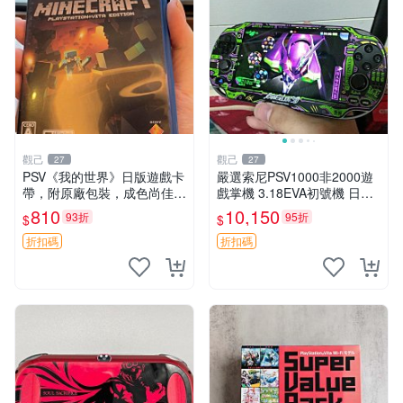
觀己
觀己
27
27
PSV《我的世界》日版遊戲卡
嚴選索尼PSV1000非2000遊
帶，附原廠包裝，成色尚佳，
戲掌機 3.18EVA初號機 日版
功能完好，嚴選推薦給喜愛冒
實物 無點無線無老化 自用清
810
10,150
93折
95折
$
$
險的玩家，同城交易，無退無
倉 EVA 初號機 PSV1000
換 我的世界 PS4 游戲 卡帶
折扣碼
折扣碼