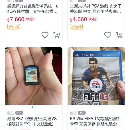
觀己
觀己
27
27
嚴選經典遊戲機變革系統，6
全新未拆封 PSV 游戲 光之子
4G存儲空間，支持多款模擬
香港版 中文 原箱附特典畫冊
器享受懷舊樂趣 黑店版 PSV
輝耀上市嚴選商品 光之子 港
7,660
4,660
95折
95折
$
$
游戲 模擬器
版 PSV 特典畫冊
折扣碼
折扣碼
觀己
觀己
27
27
嚴選PSV《機動戰士高達VS
PS Vita FIFA 13英語版遊戲
極限對決EX》中文版遊戲卡
卡帶 完美保存 原裝包裝盒 推
帶 成色如新 港版 主機相容
薦收藏 FIFA 13 PSVita EA S