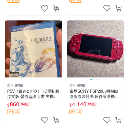
版，適合喜愛日系RPG玩家
在，游戲光盤已拆封但保存
收藏或自用
觀己
觀己
27
27
PSV《最終幻想X》HD重制版
索尼SONY PSP2000珊瑚紅
港文版 帶原盒說明書 主機相
港版原裝對碼 軟件嚴選機器
容 中文介面 現代典藏 RPG
升級鋼化玻璃 3913982 瑕疵
860
4,140
94折
95折
$
$
游戲 公主病 日系角色扮演 收
如圖 屏幕發黃 毛痕 PSP200
藏佳品 古早RPG 游玩好選擇
0 避免爭議 原裝升級
折扣碼
折扣碼