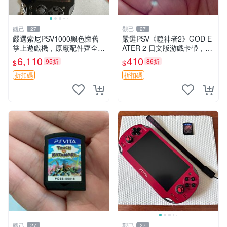
觀己
觀己
27
27
嚴選索尼PSV1000黑色懷舊
嚴選PSV《噬神者2》GOD E
掌上遊戲機，原廠配件齊全
ATER 2 日文版游戲卡帶，成
新手舊手皆可入手 懷舊遊戲
色尚佳輕微使用痕跡，功能正
6,110
410
95折
86折
$
$
PlayStation Vita 測試無誤 電
常無故障，適合收藏愛好者。
腦連接直通遊玩 PSV
PSV卡帶 相機 功能遊戲 嚴選
折扣碼
折扣碼
PS
觀己
觀己
27
27