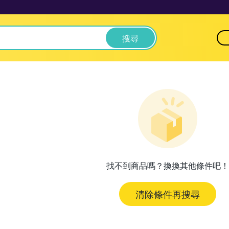
搜尋
找不到商品嗎？換換其他條件吧！
清除條件再搜尋