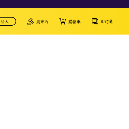
登入
賣東西
購物車
即時通