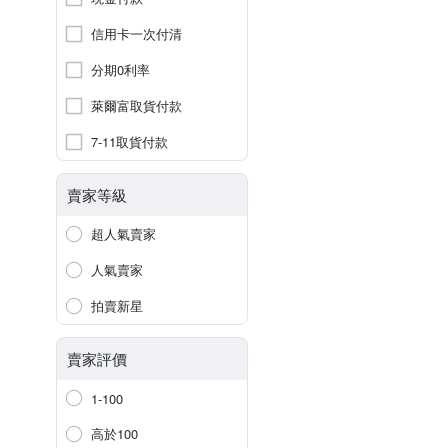
信用卡一次付清
分期0利率
萊爾富取貨付款
7-11取貨付款
賣家等級
超人氣賣家
人氣賣家
拍賣新星
賣家評價
1-100
高於100