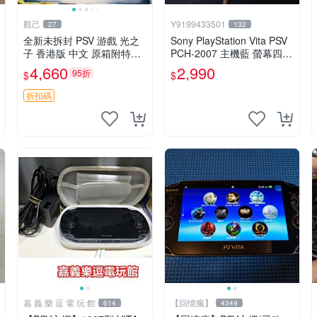
觀己
Y9199433501
27
132
全新未拆封 PSV 游戲 光之
Sony PlayStation Vita PSV
子 香港版 中文 原箱附特典
PCH-2007 主機藍 螢幕四角
畫冊 輝耀上市嚴選商品 光
略暗 可安裝遊戲 系統3.74
4,660
2,990
95折
$
$
之子 港版 PSV 特典畫冊
書
折扣碼
嘉 義 樂 逗 電 玩 館
【回憶瘋】
614
4349