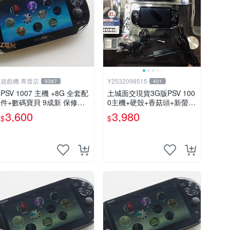
遊戲機 專賣店
Y2532098515
5387
401
PSV 1007 主機 +8G 全套配
土城面交現貨3G版PSV 100
件+數碼寶貝 9成新 保修一
0主機+硬殼+香菇頭+新螢幕
年 品質有保障 psvita
玻璃貼+初音掛繩+可改機版
3,600
3,980
$
$
本8成新 一年保修如照片所
有的都附