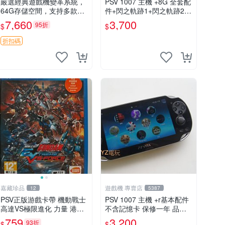
嚴選經典遊戲機變革系統，
PSV 1007 主機 +8G 全套配
64G存儲空間，支持多款模
件+閃之軌跡1+閃之軌跡2
擬器享受懷舊樂趣 黑店版 P
保修一年 品質有保障
7,660
3,700
95折
$
$
SV 游戲 模擬器
折扣碼
嘉藏珍品
遊戲機 專賣店
12
5387
PSV正版游戲卡帶 機動戰士
PSV 1007 主機 +r基本配件
高達VS極限進化 力量 港版
不含記憶卡 保修一年 品質
中文 盒裝全新未開封，支持
有保障
759
3,200
93折
$
$