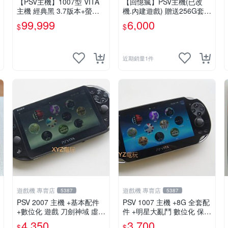
【PSV主機】1007型 VITA
【回憶瘋】PSV主機(已改
主機 經典黑 3.7版本+螢幕
機.內建遊戲) 贈送256G套卡
保護貼+主機收納包【9成
9成新 遊戲機 PSVITA
99,999
6,000
$
$
新】✪中古二手✪嘉義樂逗
電玩館
近期銷量1件
遊戲機 專賣店
遊戲機 專賣店
5387
5387
PSV 2007 主機 +基本配件
PSV 1007 主機 +8G 全套配
+數位化 遊戲 刀劍神域 虛空
件 +明星大亂鬥 數位化 保修
幻界 保修一年
一年 品質有保障
4,350
3,700
$
$