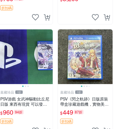
所有日版，港版或其他地區
的PSV游戲機主機，（除
折扣碼
外），拆封後不支持退
嘉藏珍品
嘉藏珍品
12
12
PSV游戲 女武神驅動比丘尼
PSV《閃之軌跡》日版原裝
日版 東西有現貨 可以發手
帶盒珍藏遊戲機，實物美如
物品 無質量問題售不退不換
新，嚴選推薦 閃之軌跡 日
960
449
94折
87折
$
$
版 PSV 原裝帶盒
折扣碼
折扣碼