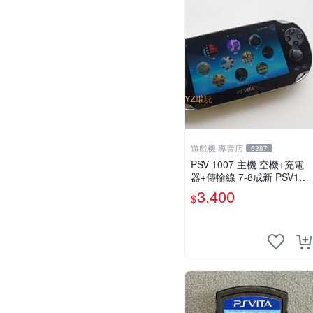
遊戲機 專賣店
5387
PSV 1007 主機 空機+充電
器+傳輸線 7-8成新 PSV100
7 一年保修
3,400
$