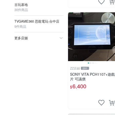
古玩基地
30件商品
TVGAME360 恐龍電玩-台中店
9件商品
更多店舖
ZZ店鋪
291
SONY VITA PCH1107+遊戲
片 可議價
6,400
$