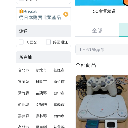
3C家電精選
全部
運送
可面交
跨國運送
1 ~ 60 筆結果
所在地
全部商品
台北市
新北市
基隆市
宜蘭縣
桃園市
新竹市
新竹縣
苗栗縣
台中市
彰化縣
南投縣
嘉義市
嘉義縣
雲林縣
台南市
高雄市
屏東縣
花蓮縣