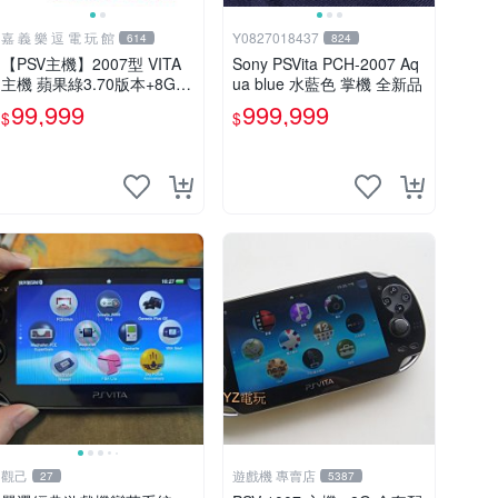
嘉 義 樂 逗 電 玩 館
Y0827018437
614
824
【PSV主機】2007型 VITA
Sony PSVita PCH-2007 Aq
主機 蘋果綠3.70版本+8G記
ua blue 水藍色 掌機 全新品
憶卡+螢幕保護貼【9成新】
99,999
999,999
$
$
✪中古二手✪嘉義樂逗電玩
館
觀己
遊戲機 專賣店
27
5387