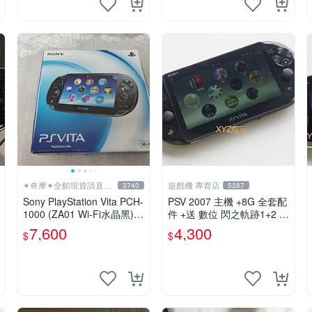
✦奇摩✦全館現貨請直接
遊戲機 專賣店
3740
5387
下標
Sony PlayStation Vita PCH-
PSV 2007 主機 +8G 全套配
1000 (ZA01 Wi-Fi水晶黑)
件 +送 數位 閃之軌跡1+2 保
掌上遊戲機 5英吋多點觸控
修一年 品質有保障
7,600
4,300
$
$
螢幕