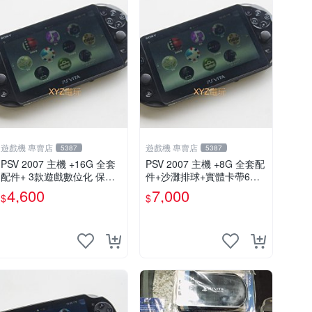
遊戲機 專賣店
遊戲機 專賣店
5387
5387
PSV 2007 主機 +16G 全套
PSV 2007 主機 +8G 全套配
配件+ 3款遊戲數位化 保修
件+沙灘排球+實體卡帶6張
一年 品質有保障
保修一年 品質有保障
4,600
7,000
$
$