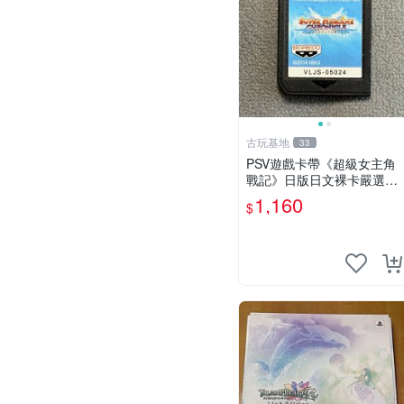
古玩基地
33
PSV遊戲卡帶《超級女主角
戰記》日版日文裸卡嚴選實
測正常索尼專用 超級女主角
1,160
$
戰記 PSV 日版 裸卡