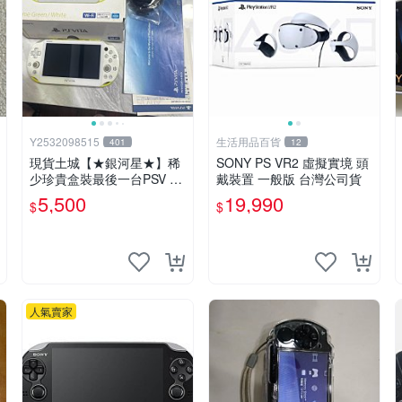
Y2532098515
生活用品百貨
401
12
現貨土城【★銀河星★】稀
SONY PS VR2 虛擬實境 頭
少珍貴盒裝最後一台PSV 20
戴裝置 一般版 台灣公司貨
00主機.PSV2000 品質保證
5,500
19,990
$
$
日版可轉換中文
人氣賣家