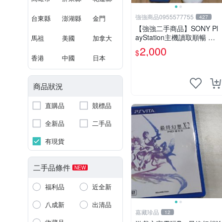
強強商品0955577755
台東縣
澎湖縣
金門
427
【強強二手商品】SONY Pl
ayStation主機讀取順暢 如
馬祖
美國
加拿大
圖全部 ! 外觀完整乾淨
2,000
$
香港
中國
日本
商品狀況
直購品
競標品
全新品
二手品
有現貨
二手品條件
NEW
福利品
近全新
八成新
出清品
嘉藏珍品
12