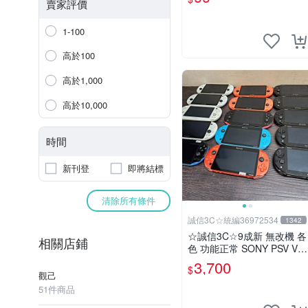
賣家評價
1-100
高於100
高於1,000
高於10,000
時間
新刊登
即將結標
清除所有條件
誠信3C☆統編36972534
1342
☆誠信3C☆9成新 無改機 各
相關店鋪
色 功能正常 SONY PSV VIT
A 主機 2000~3000型 二手
3,700
$
功能正常 賣3千5~4千也可
觀己
用各式物品換
51件商品