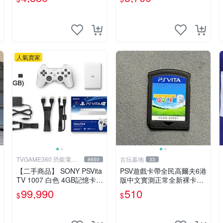
人氣賣家
TVGAME360 恐龍電玩-
古玩基地
8650
33
台中店
【二手商品】 SONY PSVita
PSV遊戲卡帶全民高爾夫6港
TV 1007 白色 4GB記憶卡 P
版中文實測正常全新裸卡無
S3手把(白) 書盒完整 【台
保售不退換單次購兩張以上
99,990
510
$
$
中恐龍電玩】
再享優惠 全民高爾夫6 PSV
港版中文 卡帶