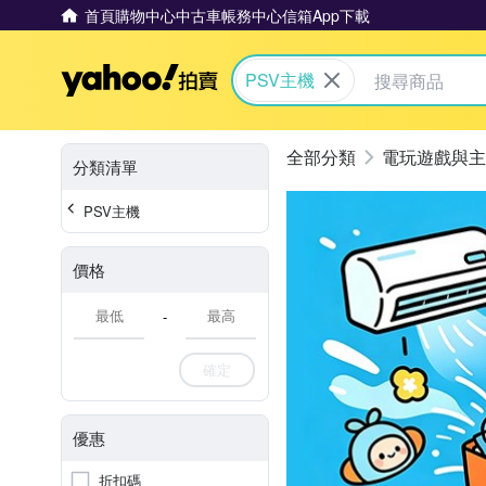
首頁
購物中心
中古車
帳務中心
信箱
App下載
Yahoo拍賣
PSV主機
電玩遊戲與主
分類清單
PSV主機
價格
-
確定
優惠
折扣碼