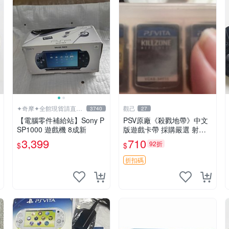
✦奇摩✦全館現貨請直接
觀己
3740
27
下標
【電腦零件補給站】Sony P
PSV原廠《殺戮地帶》中文
SP1000 遊戲機 8成新
版遊戲卡帶 採購嚴選 射擊
迷必備 成色尚佳 插入即玩
3,399
710
92折
$
$
殺戮地帶 PSV 射擊 游戲
折扣碼