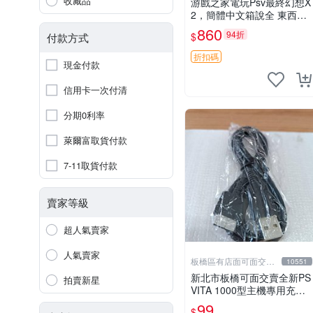
收藏品
游戲之家電玩Psv最終幻想X
2，簡體中文箱說全 東西有
現貨 可以發手物品 無質量
860
94折
$
付款方式
問題售不退不換
折扣碼
現金付款
信用卡一次付清
分期0利率
萊爾富取貨付款
7-11取貨付款
賣家等級
超人氣賣家
人氣賣家
板橋區有店面可面交高
10551
價回收電玩
新北市板橋可面交賣全新PS
拍賣新星
VITA 1000型主機專用充電
線....超便宜只賣99元
99
$