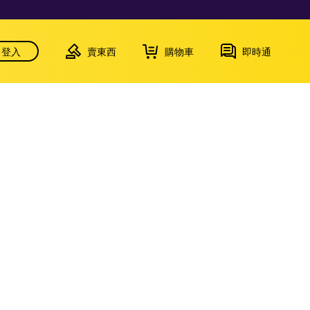
登入
賣東西
購物車
即時通