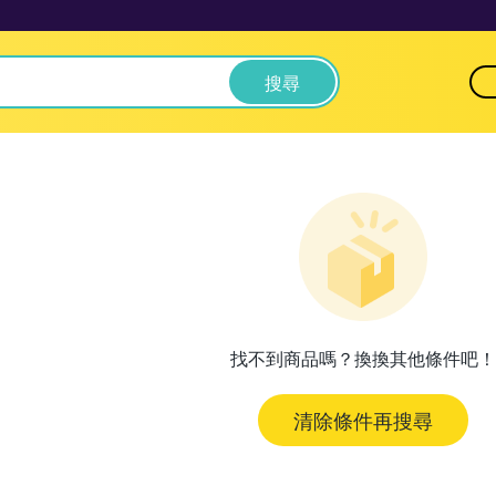
搜尋
找不到商品嗎？換換其他條件吧！
清除條件再搜尋