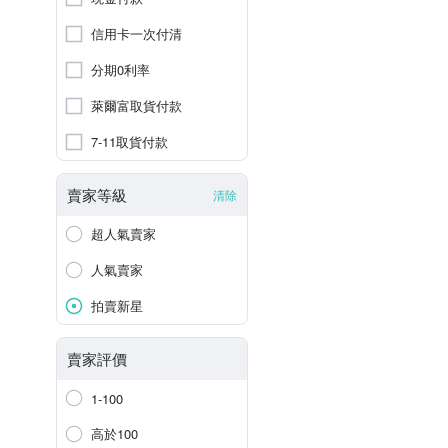
信用卡一次付清
分期0利率
萊爾富取貨付款
7-11取貨付款
賣家等級
清除
超人氣賣家
人氣賣家
拍賣新星
賣家評價
1-100
高於100