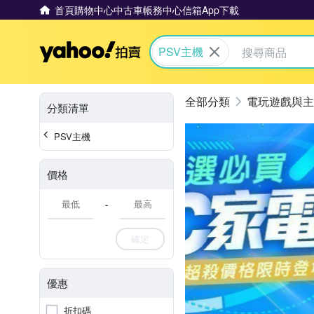
首頁
購物中心
中古車
帳務中心
信箱
App下載
Yahoo拍賣
PSV主機
電玩遊戲與主
分類清單
PSV主機
價格
-
確定
優惠
折扣碼