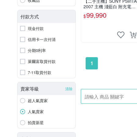
收藏品
【二手主機】SONY PSVITA
2007 主機 淺藍白 附充電器
USB傳輸線 PS VITA PSV 裸
99,990
$
付款方式
裝 台中
現金付款
信用卡一次付清
分期0利率
萊爾富取貨付款
1
7-11取貨付款
賣家等級
清除
超人氣賣家
人氣賣家
拍賣新星