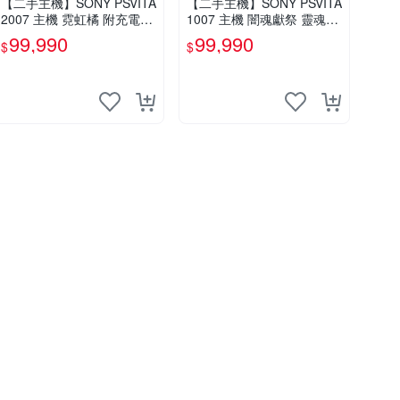
【二手主機】SONY PSVITA
【二手主機】SONY PSVITA
2007 主機 霓虹橘 附充電器
1007 主機 闇魂獻祭 靈魂祭
USB傳輸線 PS VITA PSV 台
品 附充電器 USB傳輸線 PS
99,990
99,990
$
$
中恐龍電玩
VITA PSV