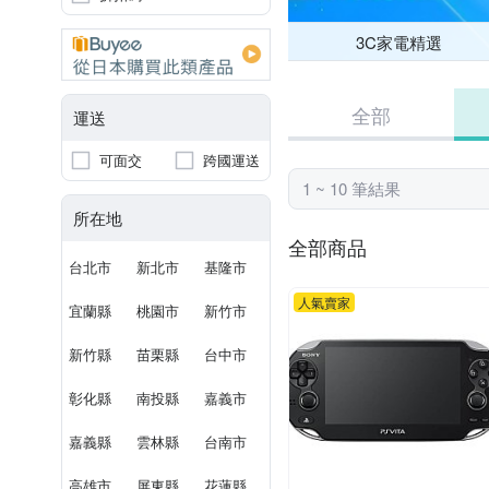
3C家電精選
全部
運送
可面交
跨國運送
1 ~ 10 筆結果
所在地
全部商品
台北市
新北市
基隆市
人氣賣家
宜蘭縣
桃園市
新竹市
新竹縣
苗栗縣
台中市
彰化縣
南投縣
嘉義市
嘉義縣
雲林縣
台南市
高雄市
屏東縣
花蓮縣