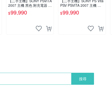
【二手主機】SONY PSVITA
【二手主機】SONY PS Vita
2007 主機 黑色 附充電器 U
PSV PSVITA 2007 主機 冰
SB傳輸線 PS VITA PSV 無
河白 白黑色(9.9成新)【台中
99,990
99,990
$
$
盒裝
恐龍電玩】
搜尋