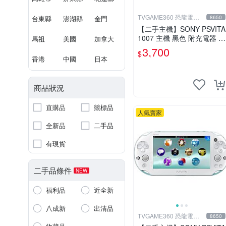
TVGAME360 恐龍電玩-
台東縣
澎湖縣
金門
8650
台中店
【二手主機】SONY PSVITA
1007 主機 黑色 附充電器 U
馬祖
美國
加拿大
SB傳輸線 PS VITA PSV【台
3,700
$
中恐龍電玩】
香港
中國
日本
商品狀況
直購品
競標品
人氣賣家
全新品
二手品
有現貨
二手品條件
NEW
福利品
近全新
八成新
出清品
TVGAME360 恐龍電玩-
8650
台中店