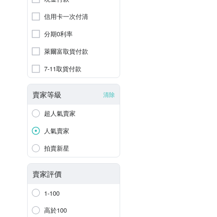
信用卡一次付清
分期0利率
萊爾富取貨付款
7-11取貨付款
賣家等級
清除
超人氣賣家
人氣賣家
拍賣新星
賣家評價
1-100
高於100