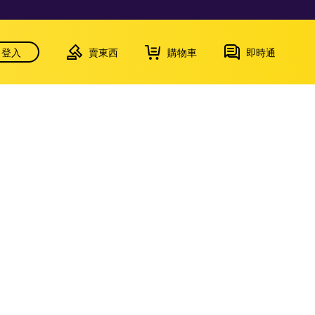
登入
賣東西
購物車
即時通