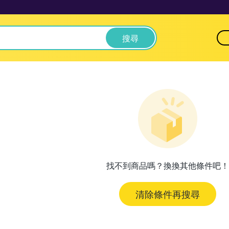
搜尋
找不到商品嗎？換換其他條件吧！
清除條件再搜尋