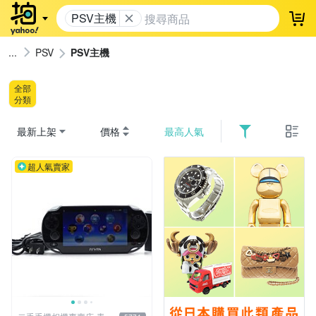
PSV主機
登
PSV
PSV主機
全部
分類
最新上架
價格
最高人氣
超人氣賣家