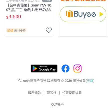
二手手機相機專賣店-青蘋
5774
果3c
【台中青蘋果】Sony PSV 10
07 黑 二手 遊戲主機 #87433
3,500
$
競標
剩14小時
Yahoo台灣電子商務 版權所有 © 2026 服務條款(
更新
)
服務條款
|
隱私權
|
拍賣使用規範
交易安全