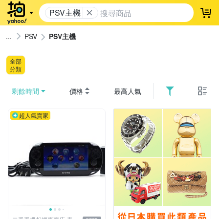
PSV主機
登
PSV
PSV主機
全部
分類
剩餘時間
價格
最高人氣
超人氣賣家