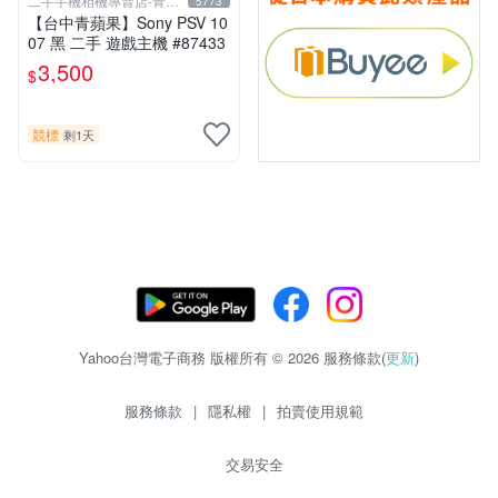
二手手機相機專賣店-青蘋
5773
果3c
【台中青蘋果】Sony PSV 10
07 黑 二手 遊戲主機 #87433
3,500
$
競標
剩1天
Yahoo台灣電子商務 版權所有 © 2026 服務條款(
更新
)
服務條款
|
隱私權
|
拍賣使用規範
交易安全