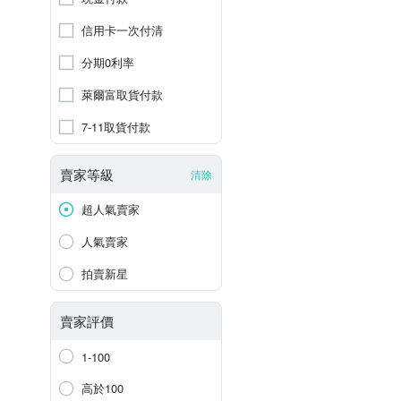
信用卡一次付清
分期0利率
萊爾富取貨付款
7-11取貨付款
賣家等級
清除
超人氣賣家
人氣賣家
拍賣新星
賣家評價
1-100
高於100