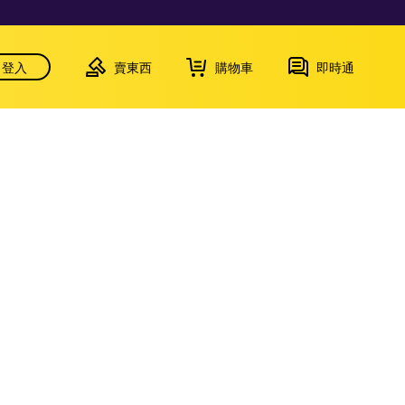
登入
賣東西
購物車
即時通