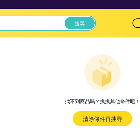
搜尋
找不到商品嗎？換換其他條件吧！
清除條件再搜尋