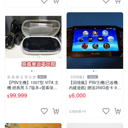
嘉 義 樂 逗 電 玩 館
【回憶瘋】
614
4349
【PSV主機】1007型 VITA 主
【回憶瘋】PSV主機(已改機.
機 經典黑 3.7版本+螢幕保護
內建遊戲) 贈送256G套卡 9成
貼+主機收納包【9成新】✪中
新 遊戲機 PSVITA
99,999
6,000
$
$
古二手✪嘉義樂逗電玩館
近期銷量1件