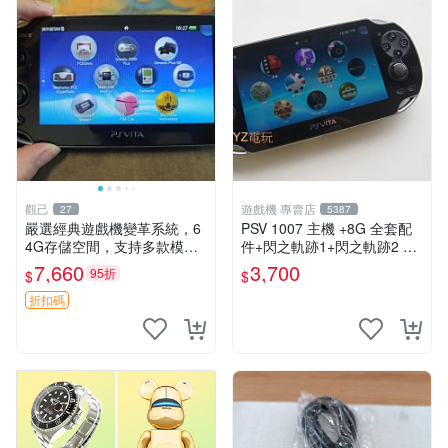
觀己
遊戲機 專賣店
27
5387
嚴選經典遊戲機變革系統，6
PSV 1007 主機 +8G 全套配
4G存儲空間，支持多款模擬
件+閃之軌跡1+閃之軌跡2 保
器享受懷舊樂趣 黑店版 PSV
修一年 品質有保障
7,660
3,700
95折
$
$
游戲 模擬器
折扣碼