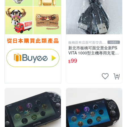
板橋區有店面可面交高價
10551
回收電玩
新北市板橋可面交賣全新PS
VITA 1000型主機專用充電
線....超便宜只賣99元
99
$