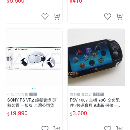
5,500
410
$
$
可轉換中文
版 PSV 卡帶 噴射型 獎杯機
記憶力カード
生活用品百貨
遊戲機 專賣店
12
5387
SONY PS VR2 虛擬實境 頭
PSV 1007 主機 +8G 全套配
戴裝置 一般版 台灣公司貨
件+數碼寶貝 9成新 保修一年
品質有保障 psvita
19,990
3,600
$
$