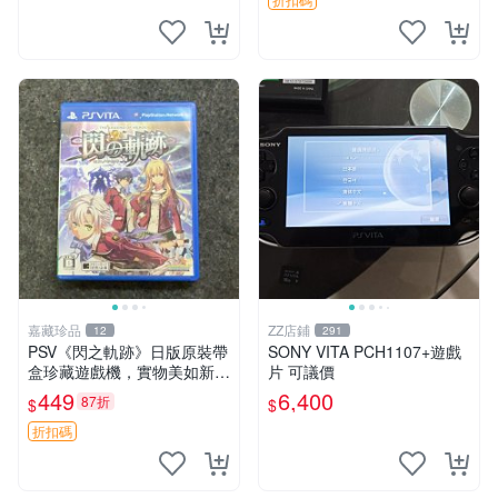
中文 卡帶
嘉藏珍品
ZZ店鋪
12
291
PSV《閃之軌跡》日版原裝帶
SONY VITA PCH1107+遊戲
盒珍藏遊戲機，實物美如新，
片 可議價
嚴選推薦 閃之軌跡 日版 PSV
449
6,400
87折
$
$
原裝帶盒
折扣碼