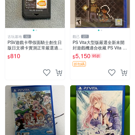
古玩基地
觀己
32
27
PSV遊戲卡帶假面騎士創生日
PS Vita大型版嚴選全新未開
版日文裸卡實測正常嚴選適合
封遊戲機適合收藏 PS Vita 新
收藏2張起享優惠 假面騎士
型號 家用遊戲機 直營店優選
810
5,150
95折
$
$
創生 PSV 卡帶
折扣碼