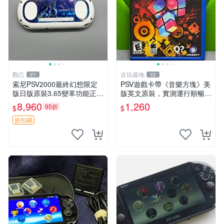
觀己
古玩基地
27
32
索尼PSV2000最終幻想限定
PSV遊戲卡帶《音樂方塊》美
版日版原裝3.65變革功能正常
版英文原裝，實測運行順暢，
背面小劃痕磨損 實物圖可查
圖示成色真實呈現，拍下即視
8,960
1,260
95折
$
$
限量珍藏 畫集 游戲機
同確認。 音樂方塊 PSV 游戲
卡帶
折扣碼