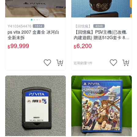
Y4103454476
【回憶瘋】
1514
4349
ps vita 2007 盒書全 冰河白
【回憶瘋】PSV主機(已改機.
全新未拆
內建遊戲) 贈送512G套卡 8成
5新 1000型
99,999
6,200
$
$
近期銷量1件