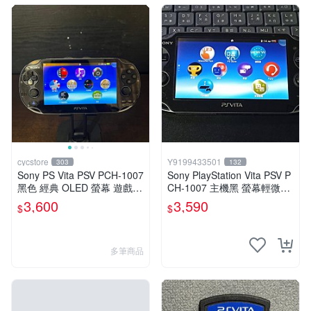
cycstore
Y9199433501
303
132
Sony PS Vita PSV PCH-1007
Sony PlayStation Vita PSV P
黑色 經典 OLED 螢幕 遊戲掌
CH-1007 主機黑 螢幕輕微老
機 附充電線 經典收藏 掌上型
化 可安裝遊戲 系統3.74書
3,600
3,590
$
$
遊戲機
多筆商品