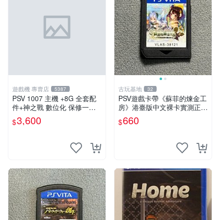
遊戲機 專賣店
古玩基地
5387
32
PSV 1007 主機 +8G 全套配
PSV遊戲卡帶《蘇菲的煉金工
件+神之戰 數位化 保修一年
房》港臺版中文裸卡實測正常
品質有保障 psvita
嚴選直銷僅售不退不換單次2
3,600
660
$
$
張起享優惠 煉金工房 游戲卡
帶 PSV