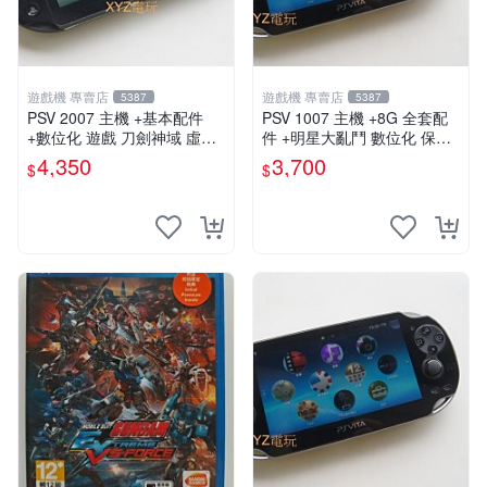
遊戲機 專賣店
遊戲機 專賣店
5387
5387
PSV 2007 主機 +基本配件
PSV 1007 主機 +8G 全套配
+數位化 遊戲 刀劍神域 虛空
件 +明星大亂鬥 數位化 保修
幻界 保修一年
一年 品質有保障
4,350
3,700
$
$