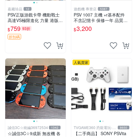
嘉藏珍品
遊戲機 專賣店
12
5387
PSV正版游戲卡帶 機動戰士
PSV 1007 主機 +r基本配件
高達VS極限進化 力量 港版中
不含記憶卡 保修一年 品質有
文 盒裝全新未開封，支持所
保障
759
3,200
93折
$
$
有日版，港版或其他地區的P
SV游戲機主機，（除外），
折扣碼
拆封後不支持退
人氣賣家
誠信3C☆統編36972534
TVGAME360 恐龍電玩-台
1342
8650
中店
☆誠信3C☆9成新 無改機 各
【二手商品】 SONY PSVita