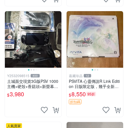
Y2532098515
嘉藏珍品
400
12
土城面交現貨3G版PSV 1000
PSVITA 心靈傳說R Link Editi
主機+硬殼+香菇頭+新螢幕玻
on 日版限定版，幾乎全新，
璃貼+初音掛繩+可改機版本8
配件齊全，原裝包裝盒，說明
3,980
8,550
95折
$
$
成新 一年保修如照片所有的
書，底座，掛件，布袋，卡都
都附
在，游戲光盤已拆封但保存
折扣碼
人氣賣家