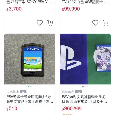
色 功能正常 SONY PSV VITA
TV 1007 白色 4GB記憶卡 PS
主機 2000~3000型 二手功能
3手把(白) 書盒完整 【台中恐
3,700
99,990
$
$
正常 賣3千5~4千也可用各式
龍電玩】
物品換
古玩基地
嘉藏珍品
32
12
PSV遊戲卡帶全民高爾夫6港
PSV游戲 女武神驅動比丘尼
版中文實測正常全新裸卡無保
日版 東西有現貨 可以發手物
售不退換單次購兩張以上再享
品 無質量問題售不退不換
510
960
94折
$
$
優惠 全民高爾夫6 PSV 港版
折扣碼