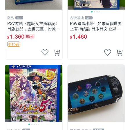
觀己
古玩基地
27
32
PSV遊戲《超級女主角戰記》
PSV遊戲卡帶 - 如果這個世界
日版新品，盒書完整，附原裝
上有神的話 日版日文 正常可
包裝，玩樂典藏款，成就全開
玩 神秘成色參考圖 售後不退
1,360
1,460
95折
$
$
任你挑戰 超級女主角戰記 PS
如果這是你想找的游戲 請先
V 游戲 日版 成就全開 DLC 全
查看照片確認狀態 再下單購
折扣碼
通角色
買哦 日