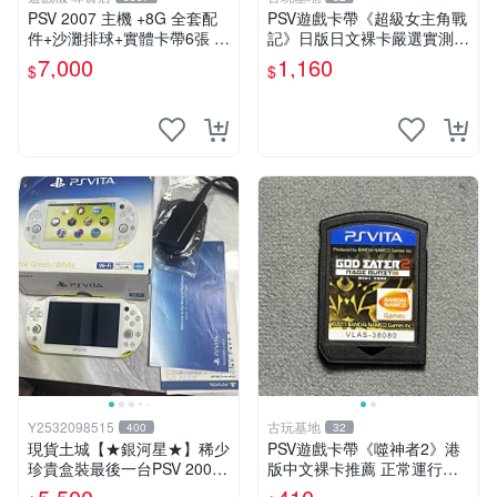
PSV 2007 主機 +8G 全套配
PSV遊戲卡帶《超級女主角戰
件+沙灘排球+實體卡帶6張 保
記》日版日文裸卡嚴選實測正
修一年 品質有保障
常索尼專用 超級女主角戰記
7,000
1,160
$
$
PSV 日版 裸卡
Y2532098515
古玩基地
400
32
現貨土城【★銀河星★】稀少
PSV遊戲卡帶《噬神者2》港
珍貴盒裝最後一台PSV 2000
版中文裸卡推薦 正常運行適
主機.PSV2000 品質保證日版
用PSV機嚴選商品 可收藏 港