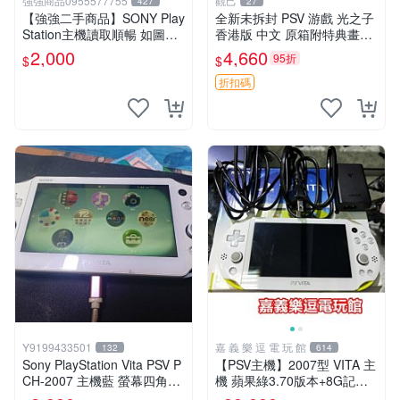
強強商品0955577755
觀己
427
27
【強強二手商品】SONY Play
全新未拆封 PSV 游戲 光之子
Station主機讀取順暢 如圖全
香港版 中文 原箱附特典畫冊
部 ! 外觀完整乾淨
輝耀上市嚴選商品 光之子 港
2,000
4,660
95折
$
$
版 PSV 特典畫冊
折扣碼
Y9199433501
嘉 義 樂 逗 電 玩 館
132
614
Sony PlayStation Vita PSV P
【PSV主機】2007型 VITA 主
CH-2007 主機藍 螢幕四角略
機 蘋果綠3.70版本+8G記憶
暗 可安裝遊戲 系統3.74書
卡+螢幕保護貼【9成新】✪中