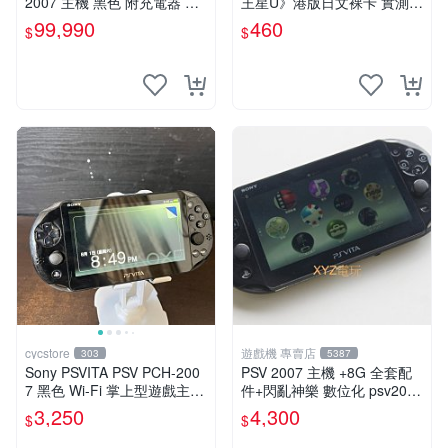
2007 主機 黑色 附充電器 US
王星U》港版日文裸卡 實測暢
B傳輸線 PS VITA PSV【台中
玩 索尼專屬 psv psv游戲 psv
99,990
460
$
$
恐龍電玩】
游戲卡帶
cycstore
遊戲機 專賣店
303
5387
Sony PSVITA PSV PCH-200
PSV 2007 主機 +8G 全套配
7 黑色 Wi-Fi 掌上型遊戲主機
件+閃亂神樂 數位化 psv2007
輕薄版 OLED後繼機 收藏熱
主機
3,250
4,300
$
$
門