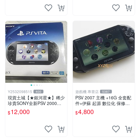
Y2532098515
遊戲機 專賣店
400
5387
現貨土城【★銀河星★】稀少
PSV 2007 主機 +16G 全套配
珍貴SONY全新PSV 2000主
件+伊蘇 起源 數位化 保修一
機.可轉換中文.全新PSV未使
年 品質有保障
12,000
4,800
$
$
用