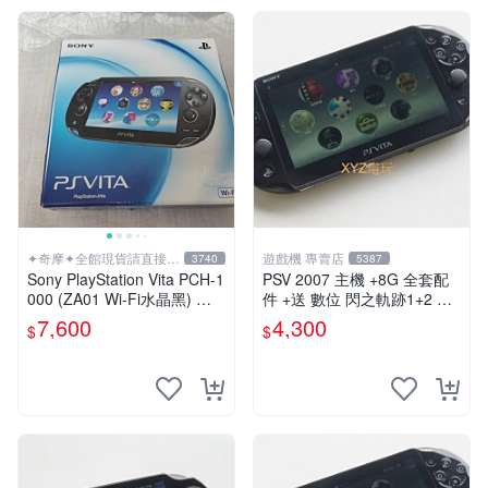
✦奇摩✦全館現貨請直接下
遊戲機 專賣店
3740
5387
標
Sony PlayStation Vita PCH-1
PSV 2007 主機 +8G 全套配
000 (ZA01 Wi-Fi水晶黑) 掌
件 +送 數位 閃之軌跡1+2 保
上遊戲機 5英吋多點觸控螢幕
修一年 品質有保障
7,600
4,300
$
$