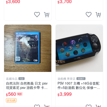
3,600
3,700
$
$
嘉藏珍品
遊戲機 專賣店
12
5387
自然法則 自然教義 日文 psv
PSV 1007 主機 +16G全套配
現貨索尼 psv 游戲卡帶 卡盒
件+5款遊戲 數位化 保修一年
無損 版本外版 功能正常讀卡
品質有保障
560
3,999
9折
$
$
關于質量：為避免糾紛，鑒寶
專家，收藏家和較真黨自行繞
折扣碼
道