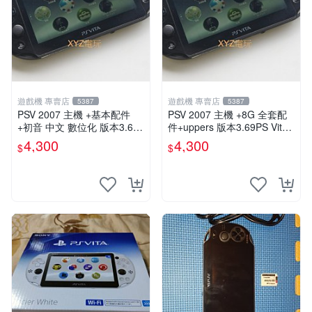
遊戲機 專賣店
遊戲機 專賣店
5387
5387
PSV 2007 主機 +基本配件
PSV 2007 主機 +8G 全套配
+初音 中文 數位化 版本3.69
件+uppers 版本3.69PS Vita2
PS Vita2007 保修一年 85成
007 保修一年 9成新
4,300
4,300
$
$
新