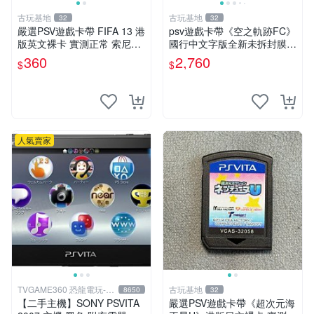
古玩基地
古玩基地
32
32
嚴選PSV遊戲卡帶 FIFA 13 港
psv遊戲卡帶《空之軌跡FC》
版英文裸卡 實測正常 索尼專
國行中文字版全新未拆封膜有
用 不支持其他機器 買二送優
輕微使用痕跡嚴選推薦適合收
360
2,760
$
$
惠 FIFA 13 psv 港版 卡帶
藏 歲月痕跡 二手 psv 游戲卡
帶
人氣賣家
TVGAME360 恐龍電玩-台
古玩基地
8650
32
中店
【二手主機】SONY PSVITA
嚴選PSV遊戲卡帶《超次元海