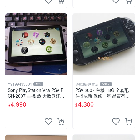
Y9199433501
遊戲機 專賣店
132
5387
Sony PlayStation Vita PSV P
PSV 2007 主機 +8G 全套配
CH-2007 主機 藍 大致良好
件 9成新 保修一年 品質有保
送絕版YAMATO保殼
障
4,990
4,300
$
$