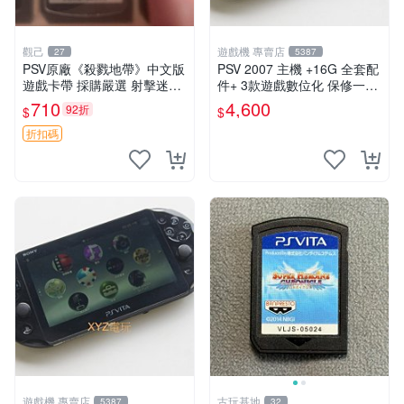
觀己
遊戲機 專賣店
27
5387
PSV原廠《殺戮地帶》中文版
PSV 2007 主機 +16G 全套配
遊戲卡帶 採購嚴選 射擊迷必
件+ 3款遊戲數位化 保修一年
備 成色尚佳 插入即玩 殺戮地
品質有保障
710
4,600
92折
$
$
帶 PSV 射擊 游戲
折扣碼
遊戲機 專賣店
古玩基地
5387
32