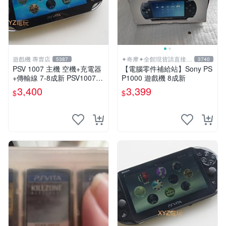
遊戲機 專賣店
✦奇摩✦全館現貨請直接下
5387
3740
標
PSV 1007 主機 空機+充電器
【電腦零件補給站】Sony PS
+傳輸線 7-8成新 PSV1007
P1000 遊戲機 8成新
一年保修
3,400
3,399
$
$