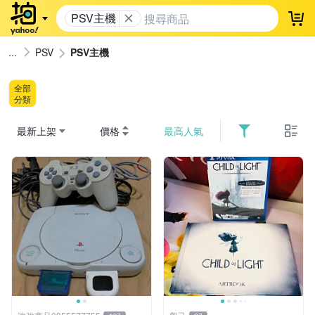
PSV主機
登
PSV
PSV主機
全部
分類
最新上架
價格
最高人氣