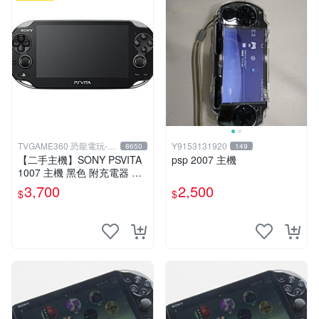
TVGAME360 恐龍電玩-台
Y9153131920
8650
149
中店
【二手主機】SONY PSVITA
psp 2007 主機
1007 主機 黑色 附充電器 US
B傳輸線 PS VITA PSV【台中
3,700
2,500
$
$
恐龍電玩】