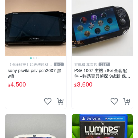
【捷洋科技】印表機耗材專
遊戲機 專賣店
840
5387
賣
sony psvita psv pch2007 黑
PSV 1007 主機 +8G 全套配
wifi
件 +數碼寶貝偵探 9成新 保修
一年 品質有保障
4,500
3,600
$
$