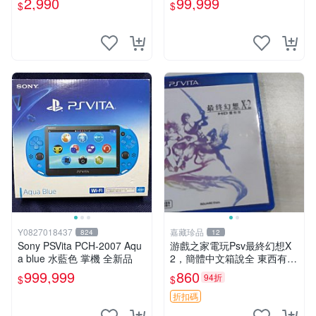
2,990
99,999
$
$
古二手✪嘉義樂逗電玩館
Y0827018437
嘉藏珍品
824
12
Sony PSVita PCH-2007 Aqu
游戲之家電玩Psv最終幻想X
a blue 水藍色 掌機 全新品
2，簡體中文箱說全 東西有現
貨 可以發手物品 無質量問題
999,999
860
94折
$
$
售不退不換
折扣碼