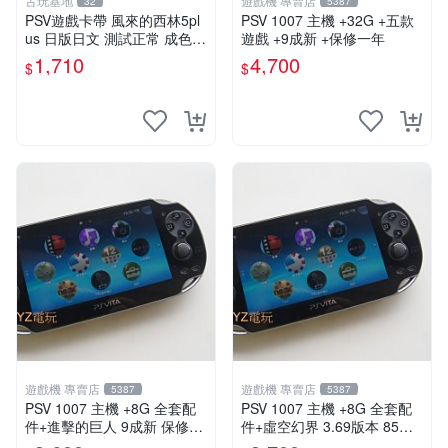
古玩基地
遊戲機 專賣店
32
5387
PSV遊戲卡帶 風來的西林5pl
PSV 1007 主機 +32G +五款
us 日版日文 測試正常 成色如
遊戲 +9成新 +保修一年
圖 買家自負 風來的西林5plus
1,710
4,700
$
$
PSV 日版
遊戲機 專賣店
遊戲機 專賣店
5387
5387
PSV 1007 主機 +8G 全套配
PSV 1007 主機 +8G 全套配
件+進擊的巨人 9成新 保修一
件+虛空幻界 3.69版本 85成
年 品質有保障
新 PS Vita1007 一年保修