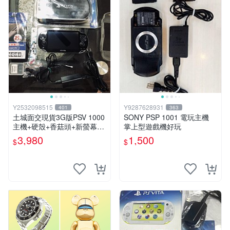
Y2532098515
Y9287628931
401
363
土城面交現貨3G版PSV 1000
SONY PSP 1001 電玩主機
主機+硬殼+香菇頭+新螢幕玻
掌上型遊戲機好玩
璃貼+初音掛繩+可改機版本8
3,980
1,500
$
$
成新 一年保修如照片所有的
都附