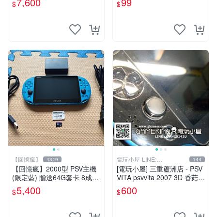
7,600
99
$
$
【回憶瘋】
電玩小屋-LINE:
4349
144
@AHZ5142U
【回憶瘋】2000型 PSV主機
[電玩小屋] 三重蘆洲店 - PSV
(限定藍) 贈送64G套卡 8成5
VITA psvvita 2007 3D 香菇
新 遊戲機 PSVITA
方向 類比 故障 [維修]
5,400
600
$
$