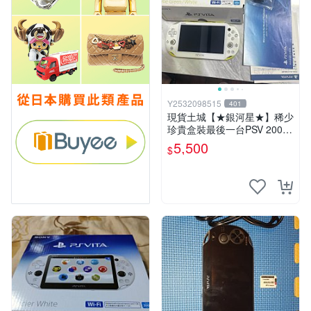
Y2532098515
401
現貨土城【★銀河星★】稀少
珍貴盒裝最後一台PSV 2000
主機.PSV2000 品質保證日版
5,500
$
可轉換中文