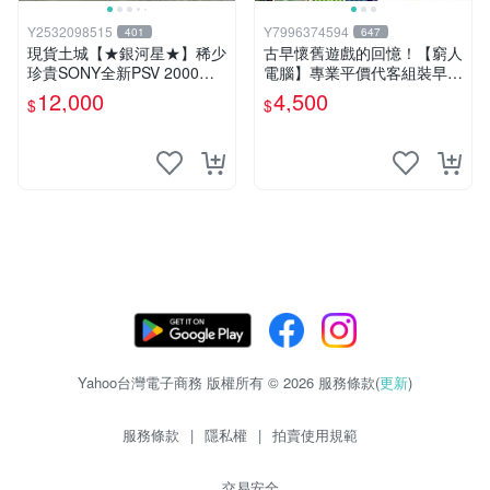
Y2532098515
Y7996374594
401
647
現貨土城【★銀河星★】稀少
古早懷舊遊戲的回憶！【窮人
珍貴SONY全新PSV 2000主
電腦】專業平價代客組裝早期
機.可轉換中文.全新PSV未使
Windows98/95/DOS遊戲機--
12,000
4,500
$
$
用
-專業首選！
Yahoo台灣電子商務 版權所有 © 2026 服務條款(
更新
)
服務條款
|
隱私權
|
拍賣使用規範
交易安全