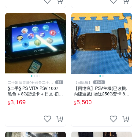
二手出清賣場(全部是二手商
【回憶瘋】
88
4349
品)
§二手§ PS VITA PSV 1007
【回憶瘋】PSV主機(已改機.
黑色 + 8G記憶卡 + 日文 初音
內建遊戲) 贈送256G套卡 8成
未來 F 2nd 遊戲卡片｜郵局
新 遊戲機 PSVITA
3,169
5,500
$
$
寄送｜未含運｜購買前請私訊
確認