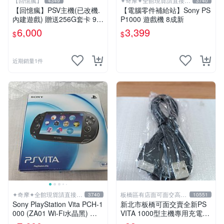
【回憶瘋】
✦奇摩✦全館現貨請直接下
4349
3740
標
【回憶瘋】PSV主機(已改機.
【電腦零件補給站】Sony PS
內建遊戲) 贈送256G套卡 9成
P1000 遊戲機 8成新
新 遊戲機 PSVITA
6,000
3,399
$
$
近期銷量1件
✦奇摩✦全館現貨請直接下
板橋區有店面可面交高價
3740
10551
標
回收電玩
Sony PlayStation Vita PCH-1
新北市板橋可面交賣全新PS
000 (ZA01 Wi-Fi水晶黑) 掌
VITA 1000型主機專用充電
上遊戲機 5英吋多點觸控螢幕
線....超便宜只賣99元