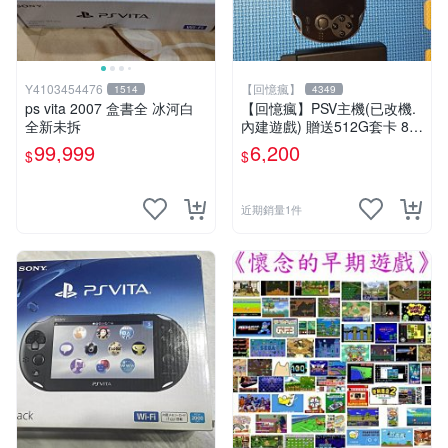
Y4103454476
【回憶瘋】
1514
4349
ps vita 2007 盒書全 冰河白
【回憶瘋】PSV主機(已改機.
全新未拆
內建遊戲) 贈送512G套卡 8成
5新 1000型
99,999
6,200
$
$
近期銷量1件