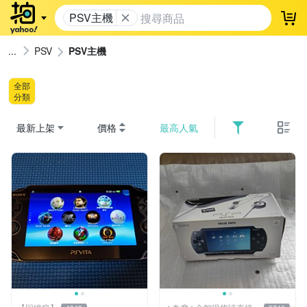
PSV主機
登
PSV
PSV主機
全部
分類
最新上架
價格
最高人氣