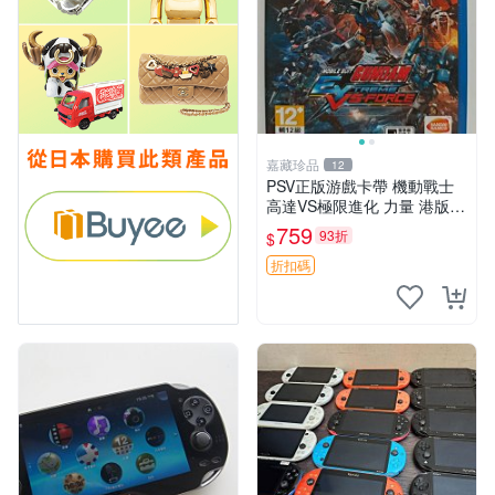
嘉藏珍品
12
PSV正版游戲卡帶 機動戰士
高達VS極限進化 力量 港版中
文 盒裝全新未開封，支持所
759
93折
$
有日版，港版或其他地區的P
SV游戲機主機，（除外），
折扣碼
拆封後不支持退