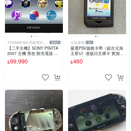
TVGAME360 恐龍電玩-台
古玩基地
8650
32
中店
【二手主機】SONY PSVITA
嚴選PSV遊戲卡帶《超次元海
2007 主機 黑色 附充電器 US
王星U》港版日文裸卡 實測暢
B傳輸線 PS VITA PSV【台中
玩 索尼專屬 psv psv游戲 psv
99,990
460
$
$
恐龍電玩】
游戲卡帶