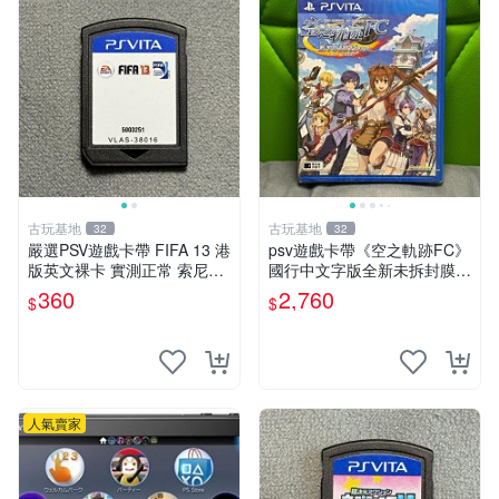
古玩基地
古玩基地
32
32
嚴選PSV遊戲卡帶 FIFA 13 港
psv遊戲卡帶《空之軌跡FC》
版英文裸卡 實測正常 索尼專
國行中文字版全新未拆封膜有
用 不支持其他機器 買二送優
輕微使用痕跡嚴選推薦適合收
360
2,760
$
$
惠 FIFA 13 psv 港版 卡帶
藏 歲月痕跡 二手 psv 游戲卡
帶
人氣賣家