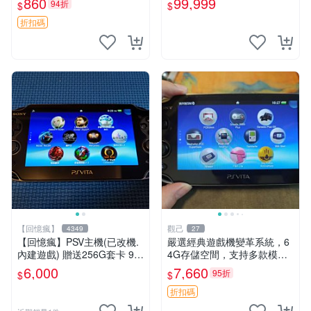
860
99,999
94折
$
$
售不退不換
古二手✪嘉義樂逗電玩館
折扣碼
【回憶瘋】
觀己
4349
27
【回憶瘋】PSV主機(已改機.
嚴選經典遊戲機變革系統，6
內建遊戲) 贈送256G套卡 9成
4G存儲空間，支持多款模擬
新 遊戲機 PSVITA
器享受懷舊樂趣 黑店版 PSV
6,000
7,660
95折
$
$
游戲 模擬器
折扣碼