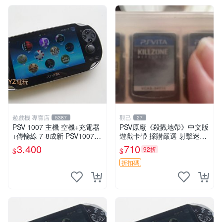
遊戲機 專賣店
觀己
5387
27
PSV 1007 主機 空機+充電器
PSV原廠《殺戮地帶》中文版
+傳輸線 7-8成新 PSV1007
遊戲卡帶 採購嚴選 射擊迷必
一年保修
備 成色尚佳 插入即玩 殺戮地
3,400
710
92折
$
$
帶 PSV 射擊 游戲
折扣碼