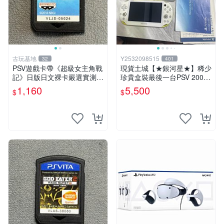
古玩基地
Y2532098515
32
401
PSV遊戲卡帶《超級女主角戰
現貨土城【★銀河星★】稀少
記》日版日文裸卡嚴選實測正
珍貴盒裝最後一台PSV 2000
常索尼專用 超級女主角戰記
主機.PSV2000 品質保證日版
1,160
5,500
$
$
PSV 日版 裸卡
可轉換中文