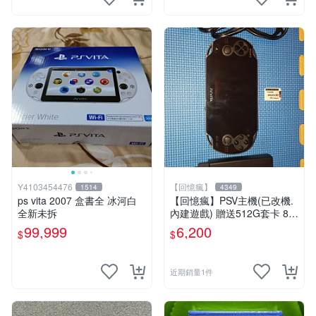
Y4103454476
【回憶瘋】
1514
4349
ps vita 2007 盒書全 冰河白
【回憶瘋】PSV主機(已改機.
全新未拆
內建遊戲) 贈送512G套卡 8成
5新 1000型
99,999
6,200
$
$
近期銷量1件