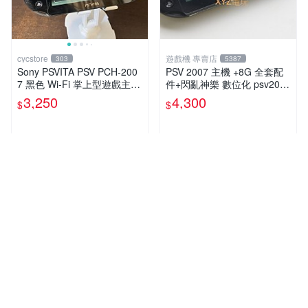
cycstore
遊戲機 專賣店
303
5387
Sony PSVITA PSV PCH-200
PSV 2007 主機 +8G 全套配
7 黑色 Wi-Fi 掌上型遊戲主機
件+閃亂神樂 數位化 psv2007
輕薄版 OLED後繼機 收藏熱
主機
3,250
4,300
$
$
門