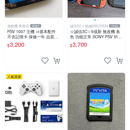
遊戲機 專賣店
誠信3C☆統編36972534
5387
1342
PSV 1007 主機 +r基本配件
☆誠信3C☆9成新 無改機 各
不含記憶卡 保修一年 品質有
色 功能正常 SONY PSV VITA
保障
主機 2000~3000型 二手功能
3,200
3,700
$
$
正常 賣3千5~4千也可用各式
物品換
人氣賣家