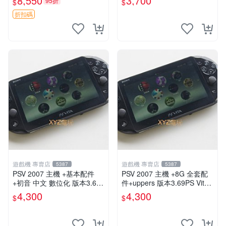
8,550
3,700
95折
$
$
書，底座，掛件，布袋，卡都
恐龍電玩】
在，游戲光盤已拆封但保存
折扣碼
遊戲機 專賣店
遊戲機 專賣店
5387
5387
PSV 2007 主機 +基本配件
PSV 2007 主機 +8G 全套配
+初音 中文 數位化 版本3.69
件+uppers 版本3.69PS Vita2
PS Vita2007 保修一年 85成
007 保修一年 9成新
4,300
4,300
$
$
新