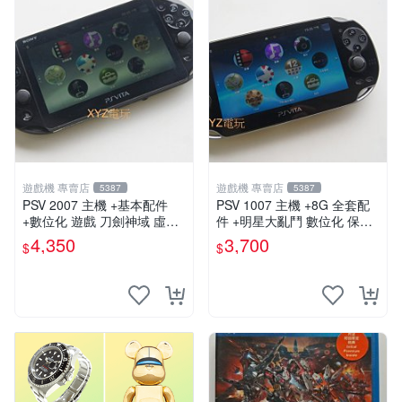
遊戲機 專賣店
遊戲機 專賣店
5387
5387
PSV 2007 主機 +基本配件
PSV 1007 主機 +8G 全套配
+數位化 遊戲 刀劍神域 虛空
件 +明星大亂鬥 數位化 保修
幻界 保修一年
一年 品質有保障
4,350
3,700
$
$