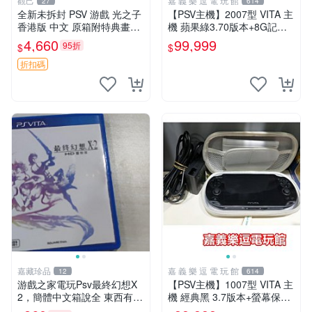
觀己
嘉 義 樂 逗 電 玩 館
27
614
全新未拆封 PSV 游戲 光之子
【PSV主機】2007型 VITA 主
香港版 中文 原箱附特典畫冊
機 蘋果綠3.70版本+8G記憶
輝耀上市嚴選商品 光之子 港
卡+螢幕保護貼【9成新】✪中
4,660
99,999
95折
$
$
版 PSV 特典畫冊
古二手✪嘉義樂逗電玩館
折扣碼
嘉藏珍品
嘉 義 樂 逗 電 玩 館
12
614
游戲之家電玩Psv最終幻想X
【PSV主機】1007型 VITA 主
2，簡體中文箱說全 東西有現
機 經典黑 3.7版本+螢幕保護
貨 可以發手物品 無質量問題
貼+主機收納包【9成新】✪中