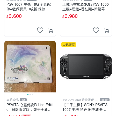
PSV 1007 主機 +8G 全套配
土城面交現貨3G版PSV 1000
件+數碼寶貝 9成新 保修一年
主機+硬殼+香菇頭+新螢幕玻
品質有保障 psvita
璃貼+初音掛繩+可改機版本8
3,600
3,980
$
$
成新 一年保修如照片所有的
都附
人氣賣家
嘉藏珍品
TVGAME360 恐龍電玩-台
12
8650
中店
PSVITA 心靈傳說R Link Editi
【二手主機】SONY PSVITA
on 日版限定版，幾乎全新，
1007 主機 黑色 附充電器 US
配件齊全，原裝包裝盒，說明
B傳輸線 PS VITA PSV【台中