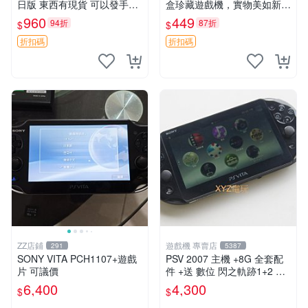
日版 東西有現貨 可以發手物
盒珍藏遊戲機，實物美如新，
品 無質量問題售不退不換
嚴選推薦 閃之軌跡 日版 PSV
960
449
94折
87折
$
$
原裝帶盒
折扣碼
折扣碼
ZZ店鋪
遊戲機 專賣店
291
5387
SONY VITA PCH1107+遊戲
PSV 2007 主機 +8G 全套配
片 可議價
件 +送 數位 閃之軌跡1+2 保
修一年 品質有保障
6,400
4,300
$
$