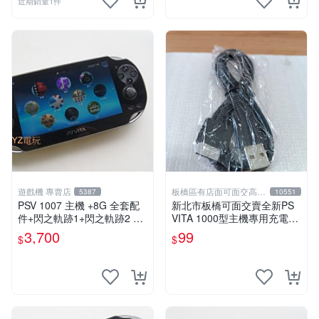
近期銷量1件
遊戲機 專賣店
板橋區有店面可面交高價
5387
10551
回收電玩
PSV 1007 主機 +8G 全套配
新北市板橋可面交賣全新PS
件+閃之軌跡1+閃之軌跡2 保
VITA 1000型主機專用充電
修一年 品質有保障
線....超便宜只賣99元
3,700
99
$
$