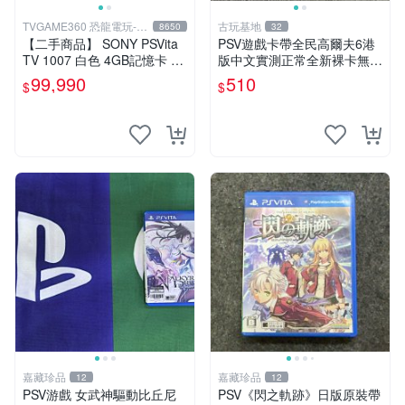
TVGAME360 恐龍電玩-台
古玩基地
8650
32
中店
【二手商品】 SONY PSVita
PSV遊戲卡帶全民高爾夫6港
TV 1007 白色 4GB記憶卡 PS
版中文實測正常全新裸卡無保
3手把(白) 書盒完整 【台中恐
售不退換單次購兩張以上再享
99,990
510
$
$
龍電玩】
優惠 全民高爾夫6 PSV 港版
中文 卡帶
嘉藏珍品
嘉藏珍品
12
12
PSV游戲 女武神驅動比丘尼
PSV《閃之軌跡》日版原裝帶