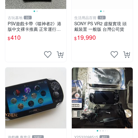
古玩基地
生活用品百貨
32
12
PSV遊戲卡帶《噬神者2》港
SONY PS VR2 虛擬實境 頭
版中文裸卡推薦 正常運行適
戴裝置 一般版 台灣公司貨
用PSV機嚴選商品 可收藏 港
410
19,990
$
$
版 PSV 卡帶 噴射型 獎杯機
記憶力カード
遊戲機 專賣店
Y2532098515
5387
401