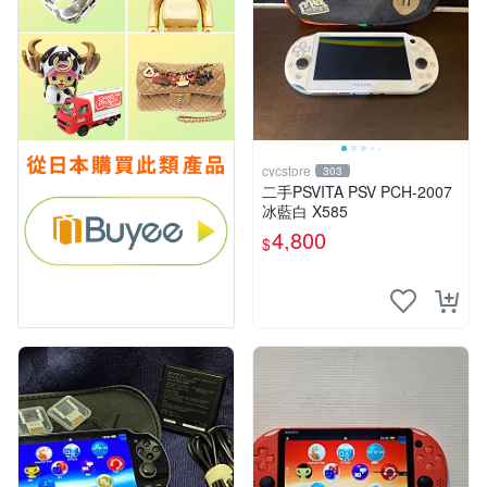
cycstore
303
二手PSVITA PSV PCH-2007
冰藍白 X585
4,800
$