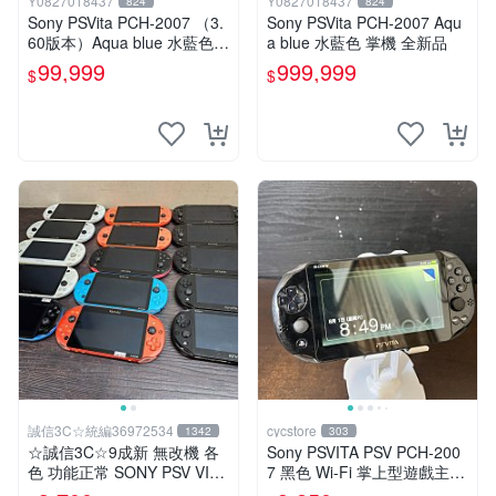
Y0827018437
Y0827018437
824
824
Sony PSVita PCH-2007 （3.
Sony PSVita PCH-2007 Aqu
60版本）Aqua blue 水藍色
a blue 水藍色 掌機 全新品
掌機 二手美品
99,999
999,999
$
$
誠信3C☆統編36972534
cycstore
1342
303
☆誠信3C☆9成新 無改機 各
Sony PSVITA PSV PCH-200
色 功能正常 SONY PSV VITA
7 黑色 Wi-Fi 掌上型遊戲主機
主機 2000~3000型 二手功能
輕薄版 OLED後繼機 收藏熱