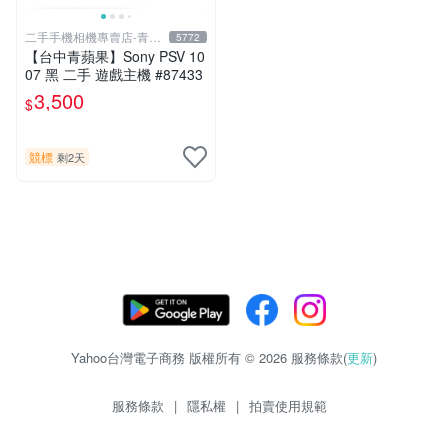
二手手機相機專賣店-青蘋
5772
果3c
【台中青蘋果】Sony PSV 10
07 黑 二手 遊戲主機 #87433
3,500
$
競標
剩2天
Yahoo台灣電子商務 版權所有 © 2026 服務條款(
更新
)
服務條款
|
隱私權
|
拍賣使用規範