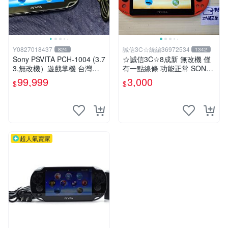
Y0827018437
誠信3C☆統編36972534
824
1342
Sony PSVITA PCH-1004 (3.7
☆誠信3C☆8成新 無改機 僅
3,無改機）遊戲掌機 台灣公
有一點線條 功能正常 SONY
司貨
PSV VITA 主機 2000 型 二手
99,999
3,000
$
$
功能正常 賣3千 也可用各式
物品換
超人氣賣家