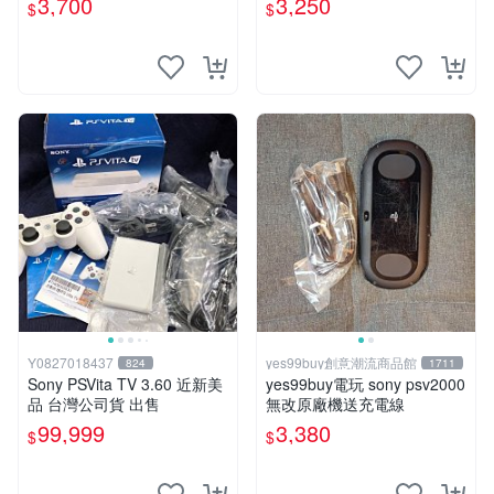
3,700
3,250
$
$
正常 賣3千5~4千也可用各式
門
物品換
Y0827018437
yes99buy創意潮流商品館
824
1711
Sony PSVita TV 3.60 近新美
yes99buy電玩 sony psv2000
品 台灣公司貨 出售
無改原廠機送充電線
99,999
3,380
$
$