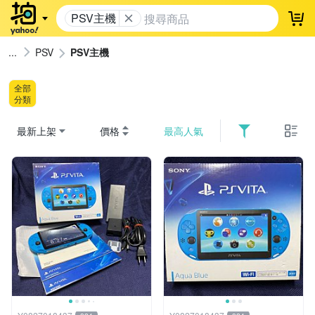
PSV主機
登
PSV
PSV主機
全部
分類
最新上架
價格
最高人氣