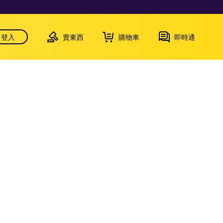
登入
賣東西
購物車
即時通