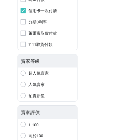
信用卡一次付清
分期0利率
萊爾富取貨付款
7-11取貨付款
賣家等級
超人氣賣家
人氣賣家
拍賣新星
賣家評價
1-100
高於100