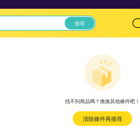
搜尋
找不到商品嗎？換換其他條件吧！
清除條件再搜尋