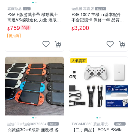
嘉藏珍品
遊戲機 專賣店
12
5387
PSV正版游戲卡帶 機動戰士
PSV 1007 主機 +r基本配件
高達VS極限進化 力量 港版中
不含記憶卡 保修一年 品質有
文 盒裝全新未開封，支持所
保障
759
3,200
93折
$
$
有日版，港版或其他地區的P
SV游戲機主機，（除外），
折扣碼
拆封後不支持退
人氣賣家
誠信3C☆統編36972534
TVGAME360 恐龍電玩-台
1342
8650
中店
☆誠信3C☆9成新 無改機 各
【二手商品】 SONY PSVita