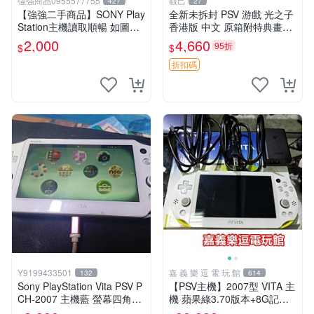
強強商品0955577755
觀己
427
27
【強強二手商品】SONY Play
全新未拆封 PSV 游戲 光之子
Station主機讀取順暢 如圖全
香港版 中文 原箱附特典畫冊
部 ! 外觀完整乾淨
輝耀上市嚴選商品 光之子 港
2,000
4,660
95折
$
$
版 PSV 特典畫冊
折扣碼
Y9199433501
嘉 義 樂 逗 電 玩 館
132
614
Sony PlayStation Vita PSV P
【PSV主機】2007型 VITA 主
CH-2007 主機藍 螢幕四角略
機 蘋果綠3.70版本+8G記憶
暗 可安裝遊戲 系統3.74書
卡+螢幕保護貼【9成新】✪中