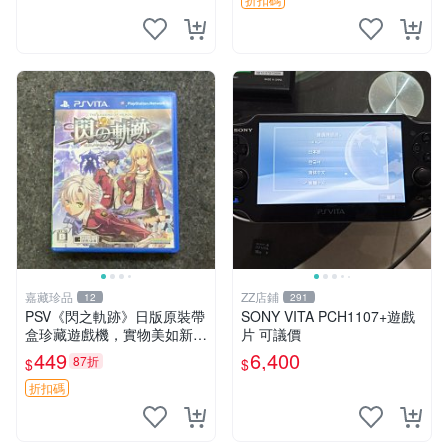
中文 卡帶
嘉藏珍品
ZZ店鋪
12
291
PSV《閃之軌跡》日版原裝帶
SONY VITA PCH1107+遊戲
盒珍藏遊戲機，實物美如新，
片 可議價
嚴選推薦 閃之軌跡 日版 PSV
449
6,400
87折
$
$
原裝帶盒
折扣碼