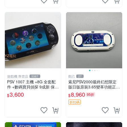
遊戲機 專賣店
觀己
5387
27
PSV 1007 主機 +8G 全套配
索尼PSV2000最終幻想限定
件 +數碼寶貝偵探 9成新 保修
版日版原裝3.65變革功能正常
一年 品質有保障
背面小劃痕磨損 實物圖可查
3,600
8,960
95折
$
$
限量珍藏 畫集 游戲機
折扣碼