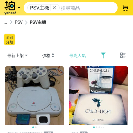
PSV主機
登
PSV
PSV主機
全部
分類
最新上架
價格
最高人氣