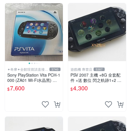
✦奇摩✦全館現貨請直接下
遊戲機 專賣店
3740
5387
標
Sony PlayStation Vita PCH-1
PSV 2007 主機 +8G 全套配
000 (ZA01 Wi-Fi水晶黑) 掌
件 +送 數位 閃之軌跡1+2 保
上遊戲機 5英吋多點觸控螢幕
修一年 品質有保障
7,600
4,300
$
$