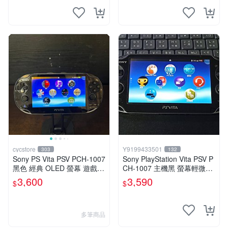
cycstore
Y9199433501
303
132
Sony PS Vita PSV PCH-1007
Sony PlayStation Vita PSV P
黑色 經典 OLED 螢幕 遊戲掌
CH-1007 主機黑 螢幕輕微老
機 附充電線 經典收藏 掌上型
化 可安裝遊戲 系統3.74書
3,600
3,590
$
$
遊戲機
多筆商品