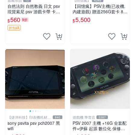
嘉藏珍品
【回憶瘋】
12
4349
自然法則 自然教義 日文 psv
【回憶瘋】PSV主機(已改機.
現貨索尼 psv 游戲卡帶 卡盒
內建遊戲) 贈送256G套卡 8成
無損 版本外版 功能正常讀卡
新 遊戲機 PSVITA
560
5,500
9折
$
$
關于質量：為避免糾紛，鑒寶
專家，收藏家和較真黨自行繞
折扣碼
道
【捷洋科技】印表機耗材專
遊戲機 專賣店
840
5387
賣
sony psvita psv pch2007 黑
PSV 2007 主機 +16G 全套配
wifi
件+伊蘇 起源 數位化 保修一
年 品質有保障