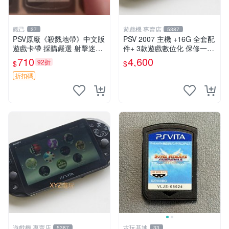
觀己
遊戲機 專賣店
27
5387
PSV原廠《殺戮地帶》中文版
PSV 2007 主機 +16G 全套配
遊戲卡帶 採購嚴選 射擊迷必
件+ 3款遊戲數位化 保修一年
備 成色尚佳 插入即玩 殺戮地
品質有保障
710
4,600
92折
$
$
帶 PSV 射擊 游戲
折扣碼
遊戲機 專賣店
古玩基地
5387
33