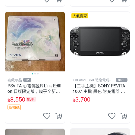
人氣賣家
嘉藏珍品
TVGAME360 恐龍電玩-台
12
8650
中店
PSVITA 心靈傳說R Link Editi
【二手主機】SONY PSVITA
on 日版限定版，幾乎全新，
1007 主機 黑色 附充電器 US
配件齊全，原裝包裝盒，說明
B傳輸線 PS VITA PSV【台中
8,550
3,700
95折
$
$
書，底座，掛件，布袋，卡都
恐龍電玩】
在，游戲光盤已拆封但保存
折扣碼