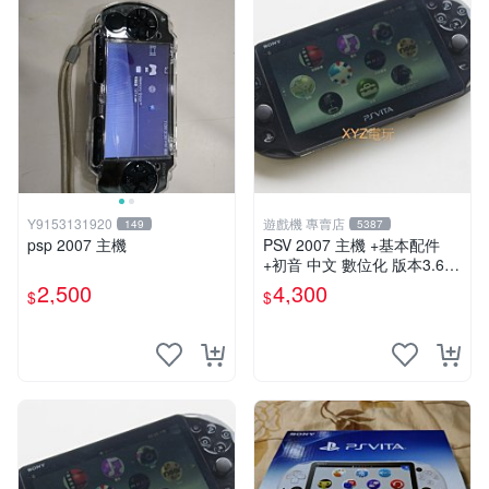
Y9153131920
遊戲機 專賣店
149
5387
psp 2007 主機
PSV 2007 主機 +基本配件
+初音 中文 數位化 版本3.69
PS Vita2007 保修一年 85成
2,500
4,300
$
$
新