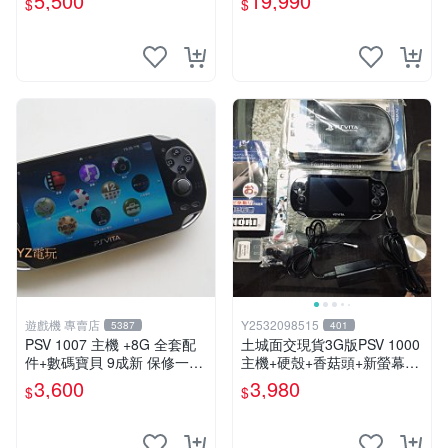
5,500
19,990
$
$
可轉換中文
遊戲機 專賣店
Y2532098515
5387
401
PSV 1007 主機 +8G 全套配
土城面交現貨3G版PSV 1000
件+數碼寶貝 9成新 保修一年
主機+硬殼+香菇頭+新螢幕玻
品質有保障 psvita
璃貼+初音掛繩+可改機版本8
3,600
3,980
$
$
成新 一年保修如照片所有的
都附