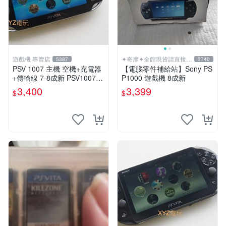
遊戲機 專賣店
✦奇摩✦全館現貨請直接下
5387
3740
標
PSV 1007 主機 空機+充電器
【電腦零件補給站】Sony PS
+傳輸線 7-8成新 PSV1007
P1000 遊戲機 8成新
一年保修
3,400
3,399
$
$