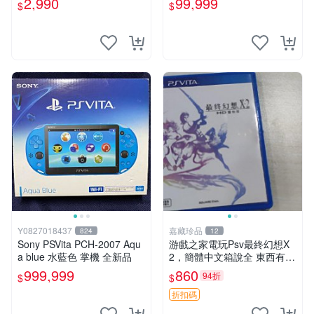
2,990
99,999
$
$
古二手✪嘉義樂逗電玩館
Y0827018437
嘉藏珍品
824
12
Sony PSVita PCH-2007 Aqu
游戲之家電玩Psv最終幻想X
a blue 水藍色 掌機 全新品
2，簡體中文箱說全 東西有現
貨 可以發手物品 無質量問題
999,999
860
94折
$
$
售不退不換
折扣碼