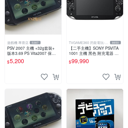
遊戲機 專賣店
TVGAME360 恐龍電玩-台
5387
8650
中店
PSV 2007 主機 +32g套裝+
【二手主機】SONY PSVITA
版本3.69 PS Vita2007 保修
1001 主機 黑色 附充電器 US
一年 8成新
B傳輸線 PS VITA PSV【台中
5,200
99,990
$
$
恐龍電玩】