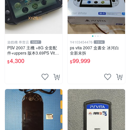
遊戲機 專賣店
Y4103454476
5387
1514
PSV 2007 主機 +8G 全套配
ps vita 2007 盒書全 冰河白
件+uppers 版本3.69PS Vita2
全新未拆
007 保修一年 9成新
4,300
99,999
$
$