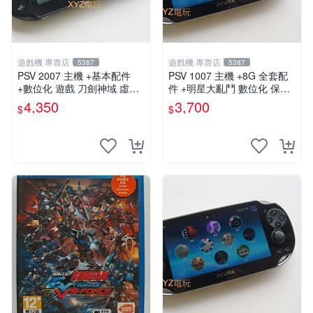
遊戲機 專賣店
遊戲機 專賣店
5387
5387
PSV 2007 主機 +基本配件
PSV 1007 主機 +8G 全套配
+數位化 遊戲 刀劍神域 虛空
件 +明星大亂鬥 數位化 保修
幻界 保修一年
一年 品質有保障
4,350
3,700
$
$