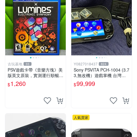
古玩基地
Y0827018437
33
824
PSV遊戲卡帶《音樂方塊》美
Sony PSVITA PCH-1004 (3.7
版英文原裝，實測運行順暢，
3,無改機）遊戲掌機 台灣公
圖示成色真實呈現，拍下即視
司貨
1,260
99,999
$
$
同確認。 音樂方塊 PSV 游戲
卡帶
人氣賣家