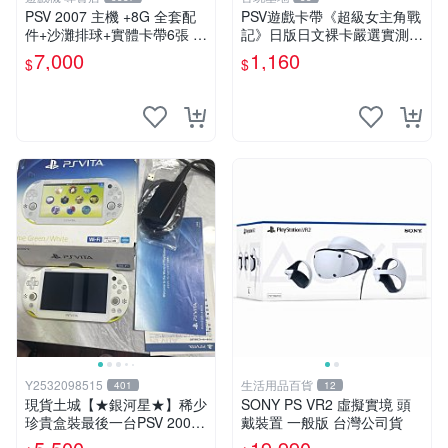
PSV 2007 主機 +8G 全套配
PSV遊戲卡帶《超級女主角戰
件+沙灘排球+實體卡帶6張 保
記》日版日文裸卡嚴選實測正
修一年 品質有保障
常索尼專用 超級女主角戰記
7,000
1,160
$
$
PSV 日版 裸卡
Y2532098515
生活用品百貨
401
12
現貨土城【★銀河星★】稀少
SONY PS VR2 虛擬實境 頭
珍貴盒裝最後一台PSV 2000
戴裝置 一般版 台灣公司貨
主機.PSV2000 品質保證日版