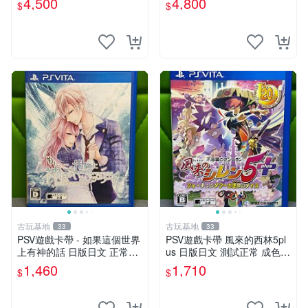
4,500
4,800
$
$
古玩基地
古玩基地
33
33
PSV遊戲卡帶 - 如果這個世界
PSV遊戲卡帶 風來的西林5pl
上有神的話 日版日文 正常可
us 日版日文 測試正常 成色如
玩 神秘成色參考圖 售後不退
圖 買家自負 風來的西林5plus
1,460
1,710
$
$
如果這是你想找的游戲 請先
PSV 日版
查看照片確認狀態 再下單購
買哦 日