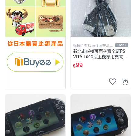
板橋區有店面可面交高價
10551
回收電玩
新北市板橋可面交賣全新PS
VITA 1000型主機專用充電
線....超便宜只賣99元
99
$