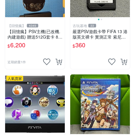
【回憶瘋】
古玩基地
4349
33
【回憶瘋】PSV主機(已改機.
嚴選PSV遊戲卡帶 FIFA 13 港
內建遊戲) 贈送512G套卡 8成
版英文裸卡 實測正常 索尼專
5新 1000型
用 不支持其他機器 買二送優
6,200
360
$
$
惠 FIFA 13 psv 港版 卡帶
近期銷量1件
人氣賣家