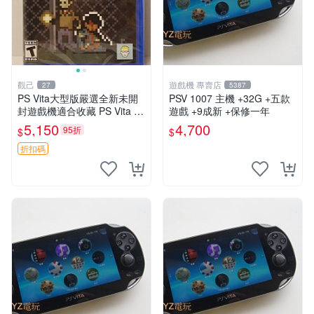
觀己
遊戲機 專賣店
27
5387
PS Vita大型版嚴選全新未開
PSV 1007 主機 +32G +五款
封遊戲機適合收藏 PS Vita 新
遊戲 +9成新 +保修一年
型號 家用遊戲機 直營店優選
5,150
4,700
95折
$
$
折扣碼