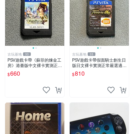
古玩基地
古玩基地
33
33
PSV遊戲卡帶《蘇菲的煉金工
PSV遊戲卡帶假面騎士創生日
房》港臺版中文裸卡實測正常
版日文裸卡實測正常嚴選適合
嚴選直銷僅售不退不換單次2
收藏2張起享優惠 假面騎士
660
810
$
$
張起享優惠 煉金工房 游戲卡
創生 PSV 卡帶
帶 PSV