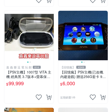
嘉 義 樂 逗 電 玩 館
【回憶瘋】
614
4349
【PSV主機】1007型 VITA 主
【回憶瘋】PSV主機(已改機.
機 經典黑 3.7版本+螢幕保護
內建遊戲) 贈送256G套卡 9成
貼+主機收納包【9成新】✪中
新 遊戲機 PSVITA
99,999
6,000
$
$
古二手✪嘉義樂逗電玩館
近期銷量1件