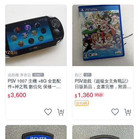
遊戲機 專賣店
觀己
5387
27
PSV 1007 主機 +8G 全套配
PSV遊戲《超級女主角戰記》
件+神之戰 數位化 保修一年
日版新品，盒書完整，附原裝
品質有保障 psvita
包裝，玩樂典藏款，成就全開
3,600
1,360
95折
$
$
任你挑戰 超級女主角戰記 PS
V 游戲 日版 成就全開 DLC 全
折扣碼
通角色