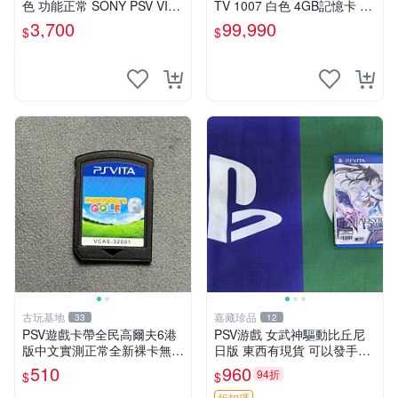
色 功能正常 SONY PSV VITA
TV 1007 白色 4GB記憶卡 PS
主機 2000~3000型 二手功能
3手把(白) 書盒完整 【台中恐
3,700
99,990
$
$
正常 賣3千5~4千也可用各式
龍電玩】
物品換
古玩基地
嘉藏珍品
33
12
PSV遊戲卡帶全民高爾夫6港
PSV游戲 女武神驅動比丘尼
版中文實測正常全新裸卡無保
日版 東西有現貨 可以發手物
售不退換單次購兩張以上再享
品 無質量問題售不退不換
510
960
94折
$
$
優惠 全民高爾夫6 PSV 港版
折扣碼