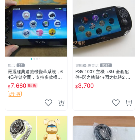
觀己
遊戲機 專賣店
27
5387
嚴選經典遊戲機變革系統，6
PSV 1007 主機 +8G 全套配
4G存儲空間，支持多款模擬
件+閃之軌跡1+閃之軌跡2 保
器享受懷舊樂趣 黑店版 PSV
修一年 品質有保障
7,660
3,700
95折
$
$
游戲 模擬器
折扣碼