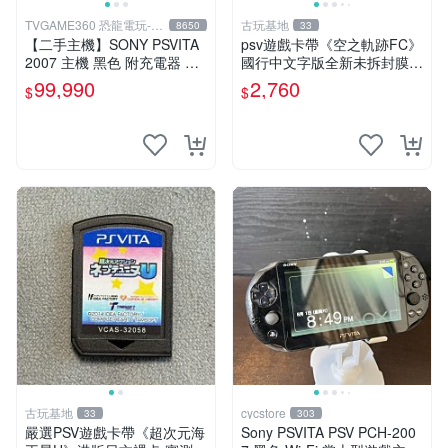
TVGAME360 恐龍電玩-台
古玩基地
8650
33
中店
【二手主機】SONY PSVITA
psv遊戲卡帶《空之軌跡FC》
2007 主機 黑色 附充電器 US
國行中文字版全新未拆封膜有
B傳輸線 PS VITA PSV【台中
輕微使用痕跡嚴選推薦適合收
99,990
2,760
$
$
恐龍電玩】
藏 歲月痕跡 二手 psv 游戲卡
帶
古玩基地
cycstore
33
303
嚴選PSV遊戲卡帶《超次元海
Sony PSVITA PSV PCH-200