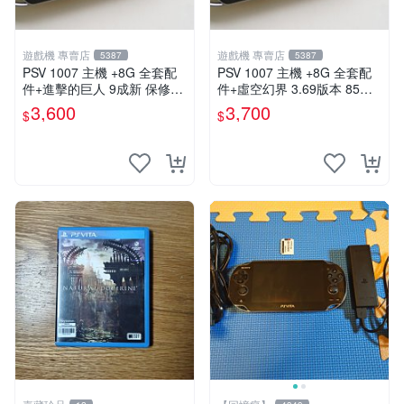
遊戲機 專賣店
遊戲機 專賣店
5387
5387
PSV 1007 主機 +8G 全套配
PSV 1007 主機 +8G 全套配
件+進擊的巨人 9成新 保修一
件+虛空幻界 3.69版本 85成
年 品質有保障
新 PS Vita1007 一年保修
3,600
3,700
$
$