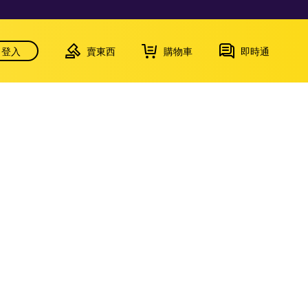
登入
賣東西
購物車
即時通