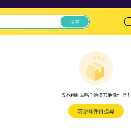
搜尋
找不到商品嗎？換換其他條件吧！
清除條件再搜尋