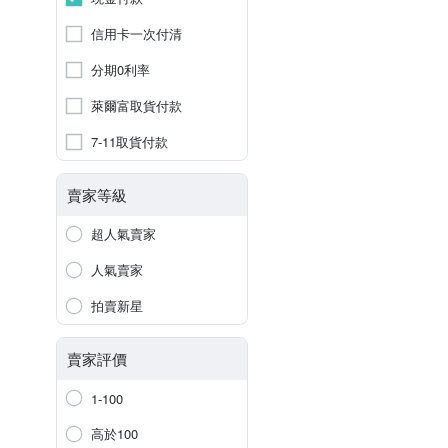
信用卡一次付清
分期0利率
萊爾富取貨付款
7-11取貨付款
賣家等級
超人氣賣家
人氣賣家
拍賣新星
賣家評價
1-100
高於100