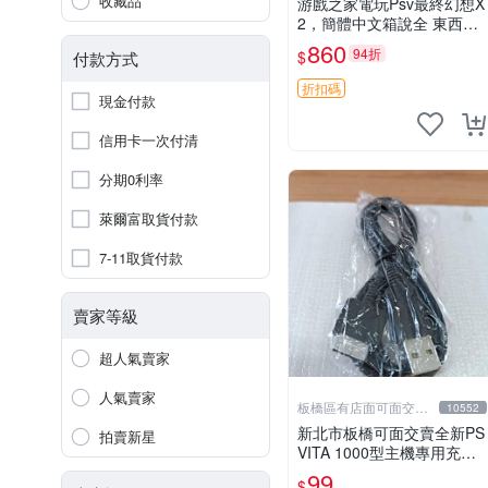
收藏品
游戲之家電玩Psv最終幻想X
2，簡體中文箱說全 東西有
現貨 可以發手物品 無質量
860
94折
$
付款方式
問題售不退不換
折扣碼
現金付款
信用卡一次付清
分期0利率
萊爾富取貨付款
7-11取貨付款
賣家等級
超人氣賣家
人氣賣家
板橋區有店面可面交高
10552
價回收電玩
新北市板橋可面交賣全新PS
拍賣新星
VITA 1000型主機專用充電
線....超便宜只賣99元
99
$