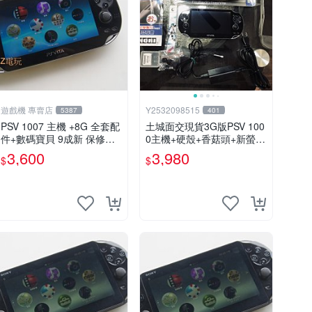
遊戲機 專賣店
Y2532098515
5387
401
PSV 1007 主機 +8G 全套配
土城面交現貨3G版PSV 100
件+數碼寶貝 9成新 保修一
0主機+硬殼+香菇頭+新螢幕
年 品質有保障 psvita
玻璃貼+初音掛繩+可改機版
3,600
3,980
$
$
本8成新 一年保修如照片所
有的都附