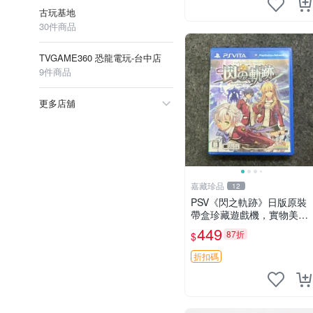
古玩基地
30件商品
TVGAME360 恐龍電玩-台中店
9件商品
更多店舖
嘉藏珍品
12
PSV《閃之軌跡》日版原裝
帶盒珍藏遊戲機，實物美如
新，嚴選推薦 閃之軌跡 日
449
87折
$
版 PSV 原裝帶盒
折扣碼