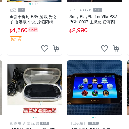
觀己
Y9199433501
27
132
全新未拆封 PSV 游戲 光之
Sony PlayStation Vita PSV
子 香港版 中文 原箱附特典
PCH-2007 主機藍 螢幕四角
畫冊 輝耀上市嚴選商品 光
略暗 可安裝遊戲 系統3.74
4,660
2,990
95折
$
$
之子 港版 PSV 特典畫冊
書
折扣碼
嘉 義 樂 逗 電 玩 館
【回憶瘋】
614
4349