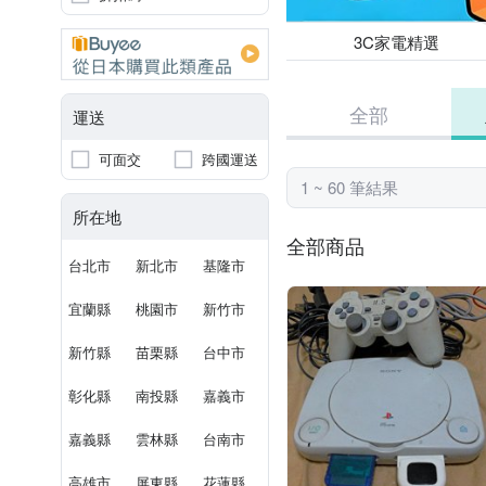
3C家電精選
全部
運送
可面交
跨國運送
1 ~ 60 筆結果
所在地
全部商品
台北市
新北市
基隆市
宜蘭縣
桃園市
新竹市
新竹縣
苗栗縣
台中市
彰化縣
南投縣
嘉義市
嘉義縣
雲林縣
台南市
高雄市
屏東縣
花蓮縣