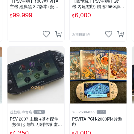
【PSV主機】1007型 VITA
【回憶瘋】PSV主機(已改
主機 經典黑 3.7版本+螢幕
機.內建遊戲) 贈送256G套卡
保護貼+主機收納包【9成
9成新 遊戲機 PSVITA
99,999
6,000
$
$
新】✪中古二手✪嘉義樂逗
電玩館
近期銷量1件
遊戲機 專賣店
Y8326304222
5387
367
PSV 2007 主機 +基本配件
PSVITA PCH-2000附4片遊
+數位化 遊戲 刀劍神域 虛空
戲
幻界 保修一年
4,350
4,000
$
$