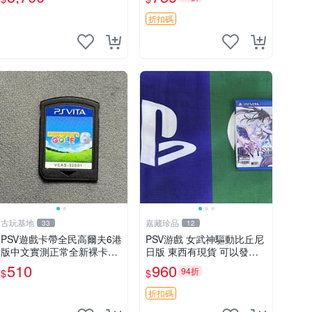
所有日版，港版或其他地區
的PSV游戲機主機，（除
折扣碼
外），拆封後不支持退
古玩基地
嘉藏珍品
33
12
PSV遊戲卡帶全民高爾夫6港
PSV游戲 女武神驅動比丘尼
版中文實測正常全新裸卡無
日版 東西有現貨 可以發手
保售不退換單次購兩張以上
物品 無質量問題售不退不換
510
960
94折
$
$
再享優惠 全民高爾夫6 PSV
港版中文 卡帶
折扣碼