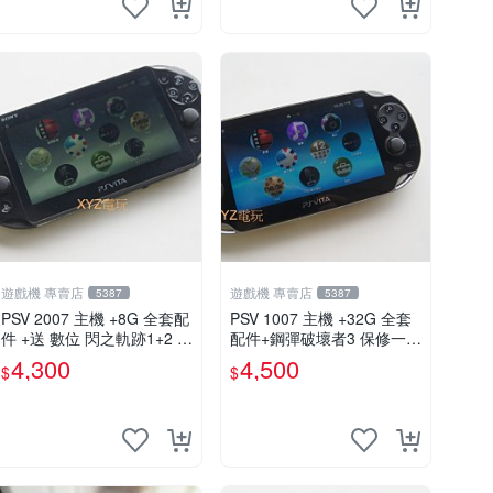
遊戲機 專賣店
遊戲機 專賣店
5387
5387
PSV 2007 主機 +8G 全套配
PSV 1007 主機 +32G 全套
件 +送 數位 閃之軌跡1+2 保
配件+鋼彈破壞者3 保修一年
修一年 品質有保障
品質有保障 psvita
4,300
4,500
$
$