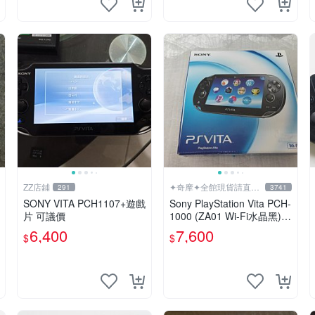
ZZ店鋪
✦奇摩✦全館現貨請直接
291
3741
下標
SONY VITA PCH1107+遊戲
Sony PlayStation Vita PCH-
片 可議價
1000 (ZA01 Wi-Fi水晶黑)
掌上遊戲機 5英吋多點觸控
6,400
7,600
$
$
螢幕