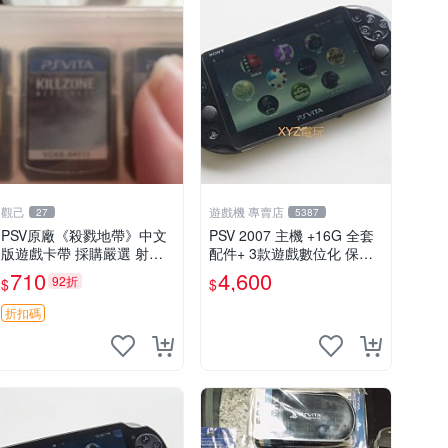
觀己
遊戲機 專賣店
27
5387
PSV原廠《殺戮地帶》中文
PSV 2007 主機 +16G 全套
版遊戲卡帶 採購嚴選 射擊
配件+ 3款遊戲數位化 保修
迷必備 成色尚佳 插入即玩
一年 品質有保障
710
4,600
92折
$
$
殺戮地帶 PSV 射擊 游戲
折扣碼