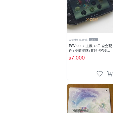
遊戲機 專賣店
5387
PSV 2007 主機 +8G 全套配
件+沙灘排球+實體卡帶6張
保修一年 品質有保障
7,000
$