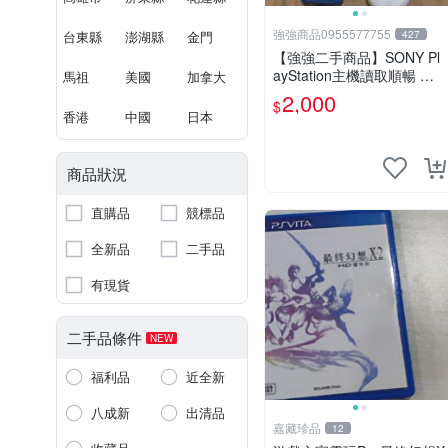
強強商品0955577755
台東縣
澎湖縣
金門
427
【強強二手商品】SONY Pl
ayStation主機讀取順暢 如
馬祖
美國
加拿大
圖全部 ! 外觀完整乾淨
2,000
$
香港
中國
日本
商品狀況
直購品
競標品
全新品
二手品
有現貨
二手品條件
NEW
福利品
近全新
八成新
出清品
嘉藏珍品
12