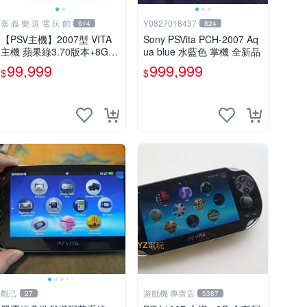
嘉 義 樂 逗 電 玩 館
Y0827018437
614
824
【PSV主機】2007型 VITA
Sony PSVita PCH-2007 Aq
主機 蘋果綠3.70版本+8G記
ua blue 水藍色 掌機 全新品
憶卡+螢幕保護貼【9成新】
99,999
999,999
$
$
✪中古二手✪嘉義樂逗電玩
館
觀己
遊戲機 專賣店
27
5387