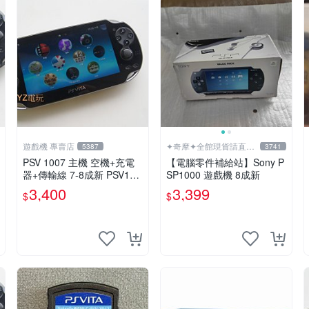
遊戲機 專賣店
✦奇摩✦全館現貨請直接
5387
3741
下標
PSV 1007 主機 空機+充電
【電腦零件補給站】Sony P
器+傳輸線 7-8成新 PSV100
SP1000 遊戲機 8成新
7 一年保修
3,400
3,399
$
$