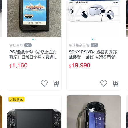
古玩基地
生活用品百貨
33
12
PSV遊戲卡帶《超級女主角
SONY PS VR2 虛擬實境 頭
戰記》日版日文裸卡嚴選實
戴裝置 一般版 台灣公司貨
測正常索尼專用 超級女主角
1,160
19,990
$
$
戰記 PSV 日版 裸卡
人氣賣家