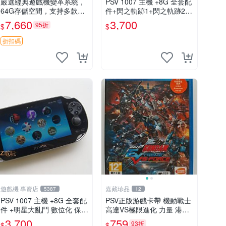
嚴選經典遊戲機變革系統，
PSV 1007 主機 +8G 全套配
64G存儲空間，支持多款模
件+閃之軌跡1+閃之軌跡2
擬器享受懷舊樂趣 黑店版 P
保修一年 品質有保障
7,660
3,700
95折
$
$
SV 游戲 模擬器
折扣碼
遊戲機 專賣店
嘉藏珍品
5387
12
PSV 1007 主機 +8G 全套配
PSV正版游戲卡帶 機動戰士
件 +明星大亂鬥 數位化 保修
高達VS極限進化 力量 港版
一年 品質有保障
中文 盒裝全新未開封，支持
3,700
759
93折
$
$