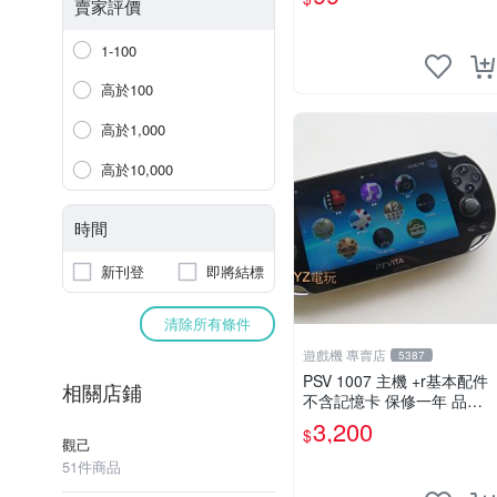
賣家評價
1-100
高於100
高於1,000
高於10,000
時間
新刊登
即將結標
清除所有條件
遊戲機 專賣店
5387
PSV 1007 主機 +r基本配件
相關店鋪
不含記憶卡 保修一年 品質
有保障
3,200
$
觀己
51件商品