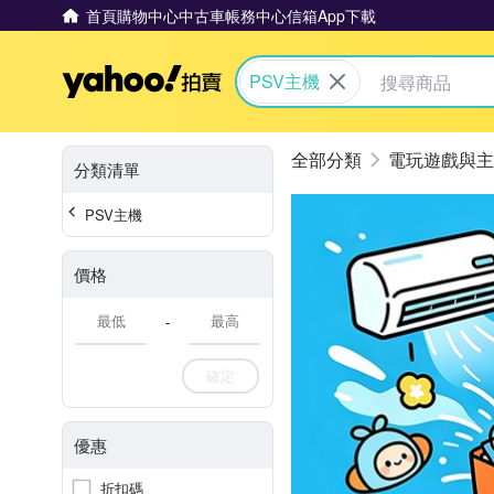
首頁
購物中心
中古車
帳務中心
信箱
App下載
Yahoo拍賣
PSV主機
電玩遊戲與主
分類清單
PSV主機
價格
-
確定
優惠
折扣碼