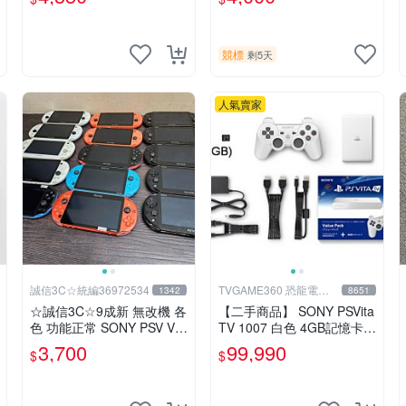
競標
剩5天
人氣賣家
誠信3C☆統編36972534
TVGAME360 恐龍電玩-
1342
8651
台中店
☆誠信3C☆9成新 無改機 各
【二手商品】 SONY PSVita
色 功能正常 SONY PSV VIT
TV 1007 白色 4GB記憶卡 P
A 主機 2000~3000型 二手
S3手把(白) 書盒完整 【台
3,700
99,990
$
$
功能正常 賣3千5~4千也可
中恐龍電玩】
用各式物品換