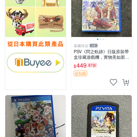
嘉藏珍品
12
PSV《閃之軌跡》日版原裝帶
盒珍藏遊戲機，實物美如新，
嚴選推薦 閃之軌跡 日版 PSV
449
87折
$
原裝帶盒
折扣碼