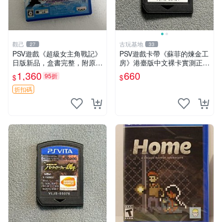
觀己
古玩基地
27
33
PSV遊戲《超級女主角戰記》
PSV遊戲卡帶《蘇菲的煉金工
日版新品，盒書完整，附原裝
房》港臺版中文裸卡實測正常
包裝，玩樂典藏款，成就全開
嚴選直銷僅售不退不換單次2
1,360
660
95折
$
$
任你挑戰 超級女主角戰記 PS
張起享優惠 煉金工房 游戲卡
V 游戲 日版 成就全開 DLC 全
帶 PSV
折扣碼
通角色