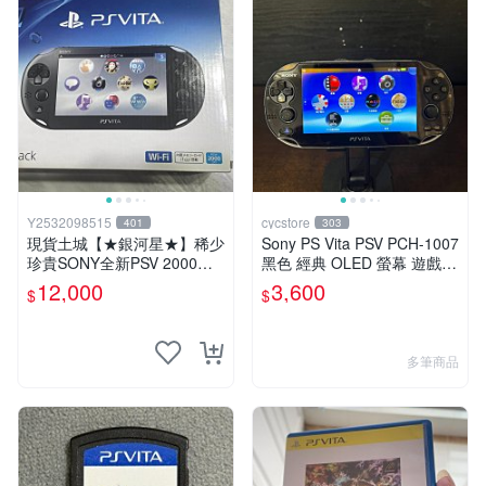
Y2532098515
cycstore
401
303
現貨土城【★銀河星★】稀少
Sony PS Vita PSV PCH-1007
珍貴SONY全新PSV 2000主
黑色 經典 OLED 螢幕 遊戲掌
機.可轉換中文.全新PSV未使
機 附充電線 經典收藏 掌上型
12,000
3,600
$
$
用
遊戲機
多筆商品