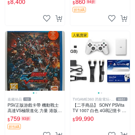
8,400
860
94折
$
$
售不退不換
折扣碼
人氣賣家
嘉藏珍品
TVGAME360 恐龍電玩-台
12
8651
中店
PSV正版游戲卡帶 機動戰士
【二手商品】 SONY PSVita
高達VS極限進化 力量 港版中
TV 1007 白色 4GB記憶卡 PS
文 盒裝全新未開封，支持所
3手把(白) 書盒完整 【台中恐
759
99,990
93折
$
$
有日版，港版或其他地區的P
龍電玩】
SV游戲機主機，（除外），
折扣碼
拆封後不支持退