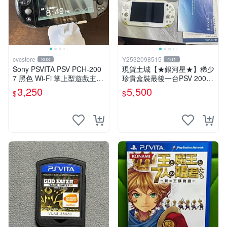
cycstore
Y2532098515
303
401
Sony PSVITA PSV PCH-200
現貨土城【★銀河星★】稀少
7 黑色 Wi-Fi 掌上型遊戲主機
珍貴盒裝最後一台PSV 2000
輕薄版 OLED後繼機 收藏熱
主機.PSV2000 品質保證日版
3,250
5,500
$
$
門
可轉換中文