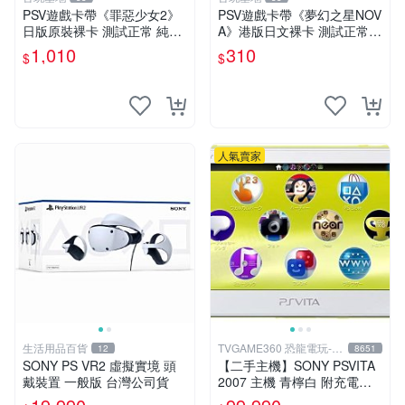
PSV遊戲卡帶《罪惡少女2》
PSV遊戲卡帶《夢幻之星NOV
日版原裝裸卡 測試正常 純正
A》港版日文裸卡 測試正常
日文簡體字顯示 輸出機玩滌
索尼專用 不退不換 卡帶遊戲
1,010
310
$
$
限量嚴選 psv 卡帶 罕有游戲
限量收藏 港版 游玩安心
人氣賣家
生活用品百貨
TVGAME360 恐龍電玩-台
12
8651
中店
SONY PS VR2 虛擬實境 頭
【二手主機】SONY PSVITA
戴裝置 一般版 台灣公司貨
2007 主機 青檸白 附充電器
USB傳輸線 PS VITA PSV 台