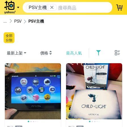
PSV主機
登
PSV
PSV主機
全部
分類
最新上架
價格
最高人氣