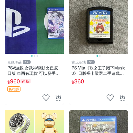
嘉藏珍品
古玩基地
12
33
PSV游戲 女武神驅動比丘尼
PS Vita《歌之王子殿下Music
日版 東西有現貨 可以發手物
3》日版裸卡嚴選二手遊戲，
品 無質量問題售不退不換
實測功能正常，僅售不退不換
960
360
94折
$
$
psv psp vita 卡帶
折扣碼