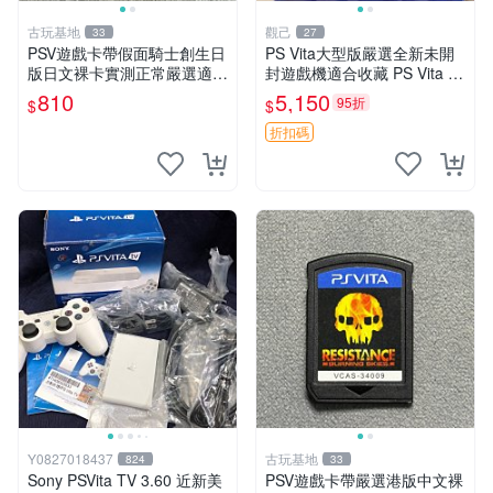
古玩基地
觀己
33
27
PSV遊戲卡帶假面騎士創生日
PS Vita大型版嚴選全新未開
版日文裸卡實測正常嚴選適合
封遊戲機適合收藏 PS Vita 新
收藏2張起享優惠 假面騎士
型號 家用遊戲機 直營店優選
810
5,150
95折
$
$
創生 PSV 卡帶
折扣碼
Y0827018437
古玩基地
824
33
Sony PSVita TV 3.60 近新美
PSV遊戲卡帶嚴選港版中文裸