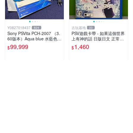
Y0827018437
古玩基地
824
33
Sony PSVita PCH-2007 （3.
PSV遊戲卡帶 - 如果這個世界
60版本）Aqua blue 水藍色
上有神的話 日版日文 正常可
掌機 二手美品
玩 神秘成色參考圖 售後不退
99,999
1,460
$
$
如果這是你想找的游戲 請先
查看照片確認狀態 再下單購
買哦 日