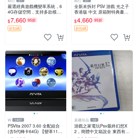
觀己
觀己
27
27
嚴選經典遊戲機變革系統，6
全新未拆封 PSV 游戲 光之子
4G存儲空間，支持多款模擬
香港版 中文 原箱附特典畫冊
器享受懷舊樂趣 黑店版 PSV
輝耀上市嚴選商品 光之子 港
7,660
4,660
95折
95折
$
$
游戲 模擬器
版 PSV 特典畫冊
折扣碼
折扣碼
W
嘉藏珍品
1407
12
PSVita 2007 3.60 全配組合
游戲之家電玩Psv最終幻想X
(含5代轉卡64G) 【變革11】
2，簡體中文箱說全 東西有現
破解改好 + 水晶殼 + 硬殼包
貨 可以發手物品 無質量問題