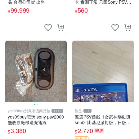
品 台灣公司貨 出售
卡 實測正常 只限Sony PSV運
行 二合一折扣優惠 psv 港版
99,999
560
$
$
卡帶
yes99buy創意潮流商品館
觀己
1711
27
yes99buy電玩 sony psv2000
嚴選PSV遊戲《女武神驅動Bi
無改原廠機送充電線
knni》比基尼派對版，日版原
裝，PSV獨佔新古態，附原裝
3,380
2,770
95折
$
$
包裝，閒置出售中。女武神 P
折扣碼