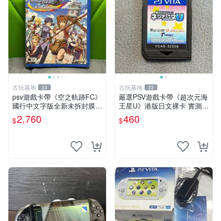
古玩基地
古玩基地
33
33
psv遊戲卡帶《空之軌跡FC》
嚴選PSV遊戲卡帶《超次元海
國行中文字版全新未拆封膜有
王星U》港版日文裸卡 實測暢
輕微使用痕跡嚴選推薦適合收
玩 索尼專屬 psv psv游戲 psv
2,760
460
$
$
藏 歲月痕跡 二手 psv 游戲卡
游戲卡帶
帶