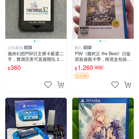
古玩基地
觀己
33
27
最終幻想PSV日文裸卡嚴選二
PSV《朧村正 the Best》日版
手，實測完美可直接開玩 2張
原裝遊戲卡帶，附原盒包裝，
起享優惠 最終幻想 PSV 卡帶
狀態近新，盤面乾淨，支持P
360
1,260
95折
$
$
二手 裸卡
SV主機即插即玩，日本語原
版，適合喜愛日系RPG玩家
折扣碼
收藏或自用