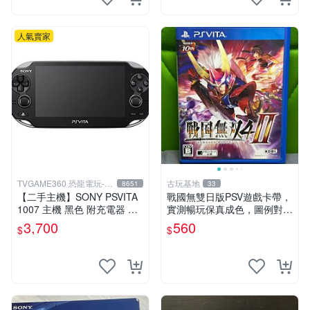
人氣賣家
TVGAME360 恐龍電玩-台
古玩基地
8651
33
中店
【二手主機】SONY PSVITA
戰國無雙日版PSV遊戲卡帶，
1007 主機 黑色 附充電器 US
實測暢玩保真成色，圖例對應
B傳輸線 PS VITA PSV【台中
確保收貨，售出概不退換 戰
3,700
560
$
$
恐龍電玩】
國無雙 PSV 日版 游戲 卡帶
成色 當拍即知