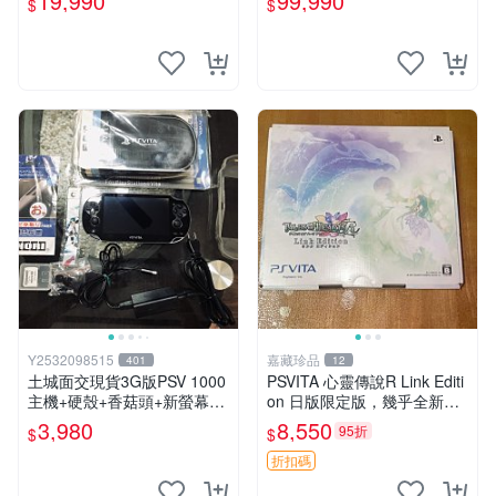
19,990
99,990
$
$
中恐龍電玩
Y2532098515
嘉藏珍品
401
12
土城面交現貨3G版PSV 1000
PSVITA 心靈傳說R Link Editi
主機+硬殼+香菇頭+新螢幕玻
on 日版限定版，幾乎全新，
璃貼+初音掛繩+可改機版本8
配件齊全，原裝包裝盒，說明
3,980
8,550
95折
$
$
成新 一年保修如照片所有的
書，底座，掛件，布袋，卡都
都附
在，游戲光盤已拆封但保存
折扣碼