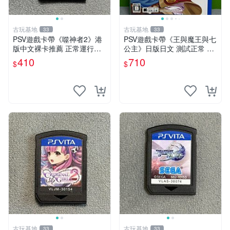
古玩基地
古玩基地
33
33
PSV遊戲卡帶《噬神者2》港
PSV遊戲卡帶《王與魔王與七
版中文裸卡推薦 正常運行適
公主》日版日文 測試正常 成
用PSV機嚴選商品 可收藏 港
色如圖 發貨即到手 新手必看
410
710
$
$
版 PSV 卡帶 噴射型 獎杯機
認真拍下 王與魔王與七公主
記憶力カード
PSV 日版 成色
古玩基地
古玩基地
33
33