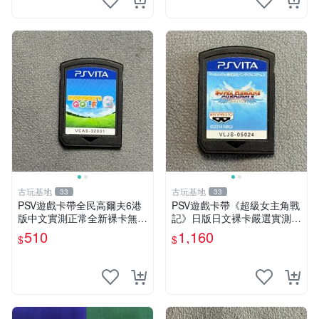
古玩基地
古玩基地
33
33
PSV遊戲卡帶全民高爾夫6港
PSV遊戲卡帶《超級女主角戰
版中文實測正常全新裸卡無保
記》日版日文裸卡嚴選實測正
售不退換單次購兩張以上再享
常索尼專用 超級女主角戰記
510
1,160
$
$
優惠 全民高爾夫6 PSV 港版
PSV 日版 裸卡
中文 卡帶