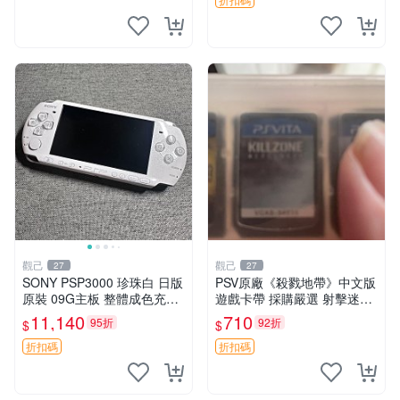
SV 美少女
觀己
觀己
27
27
SONY PSP3000 珍珠白 日版
PSV原廠《殺戮地帶》中文版
原裝 09G主板 整體成色充新
遊戲卡帶 採購嚴選 射擊迷必
不漂移 按鍵順滑 PSP3000
備 成色尚佳 插入即玩 殺戮地
11,140
710
95折
92折
$
$
電腦遊戲機 PSP1189390 屏
帶 PSV 射擊 游戲
幕老化
折扣碼
折扣碼