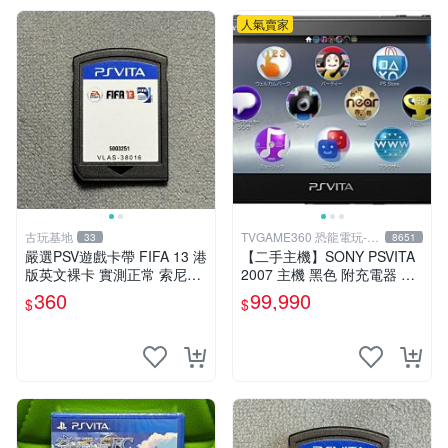
人氣賣家
古玩基地
TVGAME360 恐龍電玩-台
33
8651
中店
嚴選PSV遊戲卡帶 FIFA 13 港
【二手主機】SONY PSVITA
版英文裸卡 實測正常 索尼專
2007 主機 黑色 附充電器 US
用 不支持其他機器 買二送優
B傳輸線 PS VITA PSV【台中
360
99,990
$
$
惠 FIFA 13 psv 港版 卡帶
恐龍電玩】