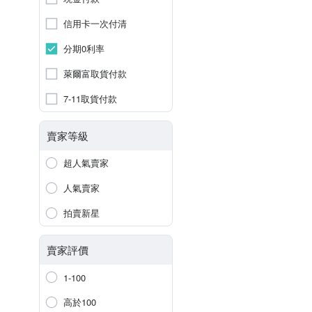
信用卡一次付清
分期0利率
萊爾富取貨付款
7-11取貨付款
賣家等級
超人氣賣家
人氣賣家
拍賣新星
賣家評價
1-100
高於100