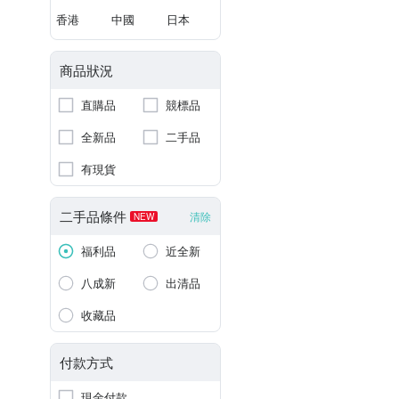
香港
中國
日本
商品狀況
直購品
競標品
全新品
二手品
有現貨
二手品條件
清除
NEW
福利品
近全新
八成新
出清品
收藏品
付款方式
現金付款