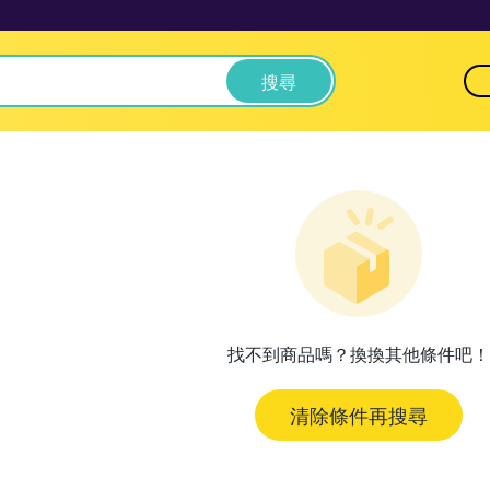
搜尋
找不到商品嗎？換換其他條件吧！
清除條件再搜尋