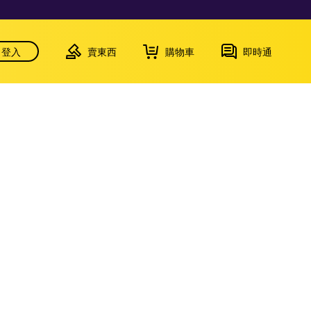
登入
賣東西
購物車
即時通