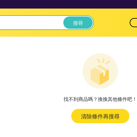
搜尋
找不到商品嗎？換換其他條件吧！
清除條件再搜尋