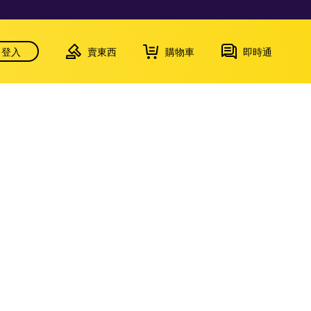
登入
賣東西
購物車
即時通