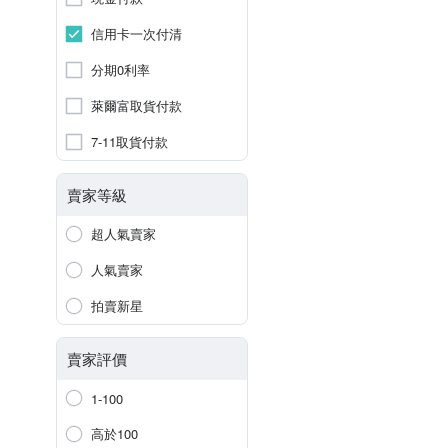
信用卡一次付清
分期0利率
萊爾富取貨付款
7-11取貨付款
賣家等級
超人氣賣家
人氣賣家
拍賣新星
賣家評價
1-100
高於100