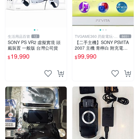
生活用品百貨
TVGAME360 恐龍電玩-台
12
8651
中店
SONY PS VR2 虛擬實境 頭
【二手主機】SONY PSVITA
戴裝置 一般版 台灣公司貨
2007 主機 青檸白 附充電器
USB傳輸線 PS VITA PSV 台
19,990
99,990
$
$
中恐龍電玩