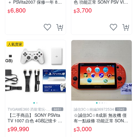
＋ PSVita2007 保修一年 8成
色 功能正常 SONY PSV VITA
新以上 遊戲機 改好
主機 2000~3000型 二手功能
6,800
3,700
$
$
正常 賣3千5~4千也可用各式
物品換
人氣賣家
TVGAME360 恐龍電玩-台
誠信3C☆統編36972534
8651
1342
中店
【二手商品】 SONY PSVita
☆誠信3C☆8成新 無改機 僅
TV 1007 白色 4GB記憶卡 PS
有一點線條 功能正常 SONY
3手把(白) 書盒完整 【台中恐
PSV VITA 主機 2000 型 二手
99,990
3,000
$
$
龍電玩】
功能正常 賣3千 也可用各式