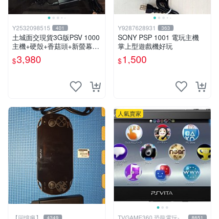
Y2532098515
Y9287628931
401
363
土城面交現貨3G版PSV 1000
SONY PSP 1001 電玩主機
主機+硬殼+香菇頭+新螢幕玻
掌上型遊戲機好玩
璃貼+初音掛繩+可改機版本8
3,980
1,500
$
$
成新 一年保修如照片所有的
都附
人氣賣家
【回憶瘋】
TVGAME360 恐龍電玩-台
4349
8651