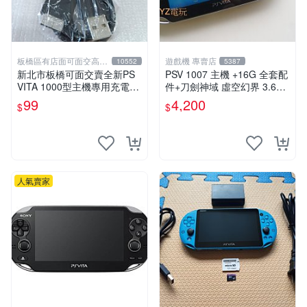
板橋區有店面可面交高價
遊戲機 專賣店
10552
5387
回收電玩
新北市板橋可面交賣全新PS
PSV 1007 主機 +16G 全套配
VITA 1000型主機專用充電
件+刀劍神域 虛空幻界 3.61
線....超便宜只賣99元
版本85成新 PSVita1007 一年
99
4,200
$
$
保修
人氣賣家