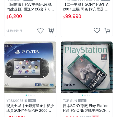
中店
【回憶瘋】PSV主機(已改機.
【二手主機】SONY PSVITA
內建遊戲) 贈送512G套卡 8成
2007 主機 黑色 附充電器 US
5新 1000型
B傳輸線 PS VITA PSV【台中
6,200
99,990
$
$
恐龍電玩】
近期銷量1件
Y2532098515
TOP GUN
401
156
現貨土城【★銀河星★】稀少
日本SONY原廠 Play Station
珍貴SONY全新PSV 2000主
PS1 PS ONE遊戲主機SCPH-
機.可轉換中文.全新PSV未使
5500有改機可玩台片可讀取