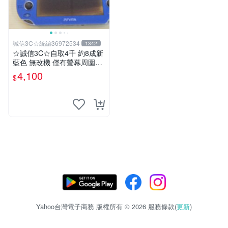
誠信3C☆統編36972534
1342
☆誠信3C☆自取4千 約8成新
藍色 無改機 僅有螢幕周圍老
化 功能正常 SONY PSV VITA
4,100
$
主機1000 型 二手功能正常
也可用各式物品換
Yahoo台灣電子商務 版權所有 © 2026 服務條款(
更新
)