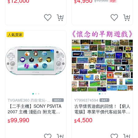
12,000
4,950
$10,000
5折
$
$
用
燒錄CDR
人氣賣家
TVGAME360 恐龍電玩-台
Y7996374594
8651
647
中店
【二手主機】SONY PSVITA
古早懷舊遊戲的回憶！【窮人
2007 主機 淺藍白 附充電器
電腦】專業平價代客組裝早期
USB傳輸線 PS VITA PSV 裸
Windows98/95/DOS遊戲機--
99,990
4,500
$
$
裝 台中
-專業首選！