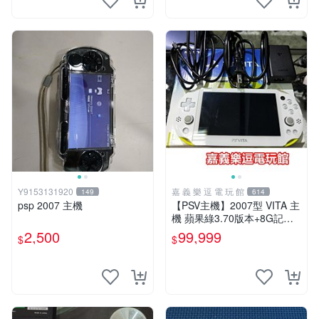
Y9153131920
嘉 義 樂 逗 電 玩 館
149
614
psp 2007 主機
【PSV主機】2007型 VITA 主
機 蘋果綠3.70版本+8G記憶
卡+螢幕保護貼【9成新】✪中
2,500
99,999
$
$
古二手✪嘉義樂逗電玩館