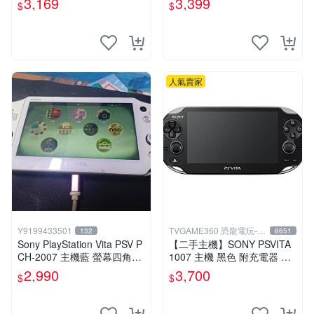
3,169
3,399
$
$
寄送｜未含運｜購買前請私訊
確認
人氣賣家
Y9199433501
TVGAME360 恐龍電玩-台
132
8651
中店
Sony PlayStation Vita PSV P
【二手主機】SONY PSVITA
CH-2007 主機藍 螢幕四角略
1007 主機 黑色 附充電器 US
暗 可安裝遊戲 系統3.74書
B傳輸線 PS VITA PSV【台中
2,990
3,700
$
$
恐龍電玩】