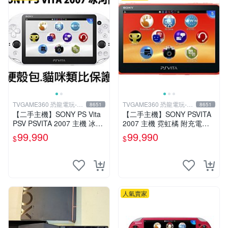
TVGAME360 恐龍電玩-台
TVGAME360 恐龍電玩-台
8651
8651
中店
中店
【二手主機】SONY PS Vita
【二手主機】SONY PSVITA
PSV PSVITA 2007 主機 冰河
2007 主機 霓虹橘 附充電器
白 白黑色(9.9成新)【台中恐
USB傳輸線 PS VITA PSV 台
99,990
99,990
$
$
龍電玩】
中恐龍電玩
人氣賣家