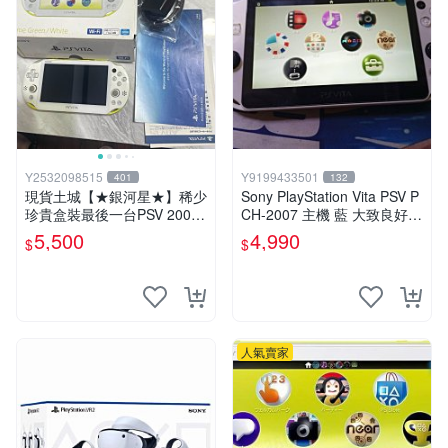
Y2532098515
Y9199433501
401
132
現貨土城【★銀河星★】稀少
Sony PlayStation Vita PSV P
珍貴盒裝最後一台PSV 2000
CH-2007 主機 藍 大致良好
主機.PSV2000 品質保證日版
送絕版YAMATO保殼
5,500
4,990
$
$
可轉換中文
人氣賣家