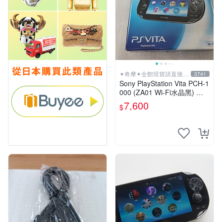
✦奇摩✦全館現貨請直接下
3741
標
Sony PlayStation Vita PCH-1
000 (ZA01 Wi-Fi水晶黑) 掌
上遊戲機 5英吋多點觸控螢幕
7,600
$