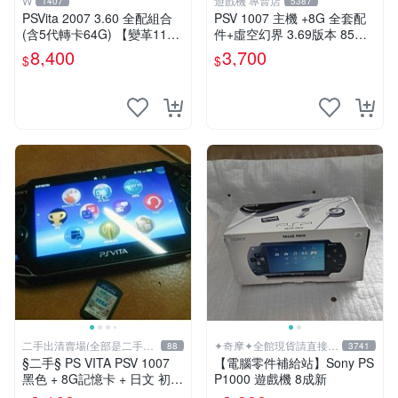
W
遊戲機 專賣店
1407
5387
PSVita 2007 3.60 全配組合
PSV 1007 主機 +8G 全套配
(含5代轉卡64G) 【變革11】
件+虛空幻界 3.69版本 85成
破解改好 + 水晶殼 + 硬殼包
新 PS Vita1007 一年保修
8,400
3,700
$
$
二手出清賣場(全部是二手商
✦奇摩✦全館現貨請直接下
88
3741
品)
標
§二手§ PS VITA PSV 1007
【電腦零件補給站】Sony PS
黑色 + 8G記憶卡 + 日文 初音
P1000 遊戲機 8成新
未來 F 2nd 遊戲卡片｜郵局