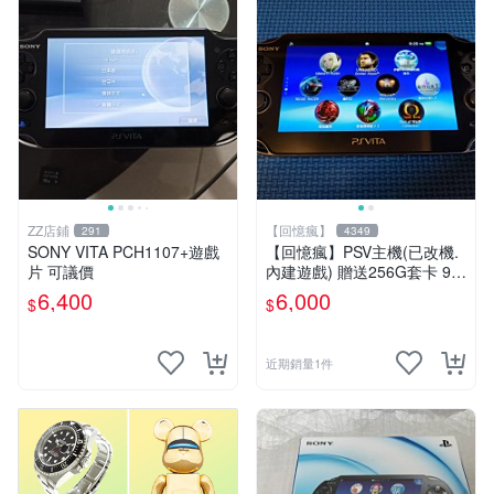
ZZ店鋪
【回憶瘋】
291
4349
SONY VITA PCH1107+遊戲
【回憶瘋】PSV主機(已改機.
片 可議價
內建遊戲) 贈送256G套卡 9成
新 遊戲機 PSVITA
6,400
6,000
$
$
近期銷量1件