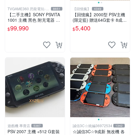
TVGAME360 恐龍電玩-台
【回憶瘋】
8651
4349
中店
【二手主機】SONY PSVITA
【回憶瘋】2000型 PSV主機
1001 主機 黑色 附充電器 US
(限定藍) 贈送64G套卡 8成5
B傳輸線 PS VITA PSV【台中
新 遊戲機 PSVITA
99,990
5,400
$
$
恐龍電玩】
遊戲機 專賣店
誠信3C☆統編36972534
5387
1342
PSV 2007 主機 +512 G套裝
☆誠信3C☆9成新 無改機 各