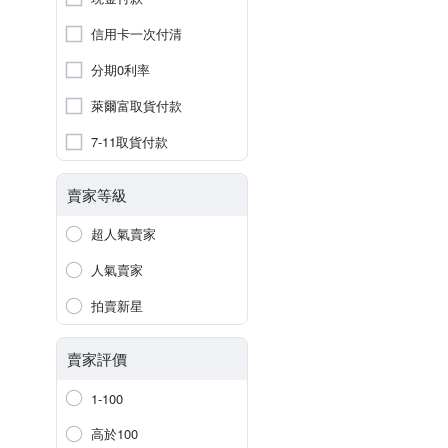
信用卡一次付清
分期0利率
萊爾富取貨付款
7-11取貨付款
賣家等級
超人氣賣家
人氣賣家
拍賣新星
賣家評價
1-100
高於100