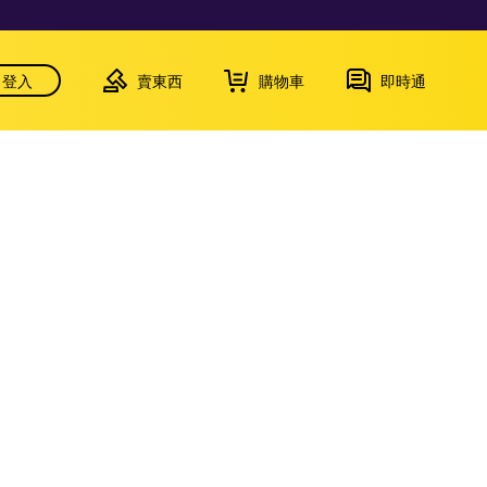
登入
賣東西
購物車
即時通