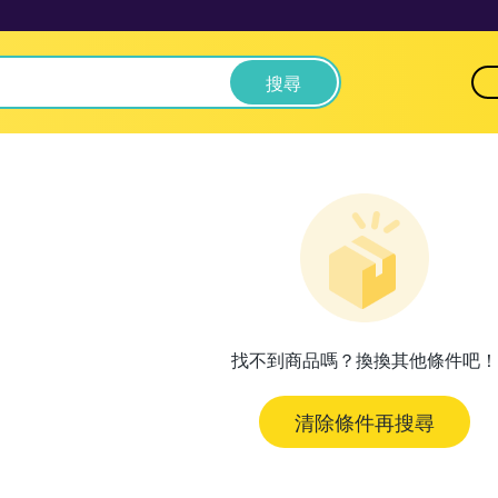
搜尋
找不到商品嗎？換換其他條件吧！
清除條件再搜尋