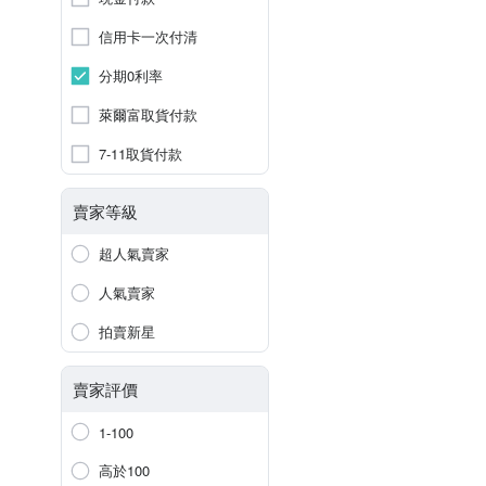
信用卡一次付清
分期0利率
萊爾富取貨付款
7-11取貨付款
賣家等級
超人氣賣家
人氣賣家
拍賣新星
賣家評價
1-100
高於100