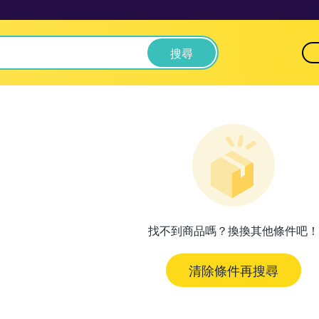
搜尋
找不到商品嗎？換換其他條件吧！
清除條件再搜尋