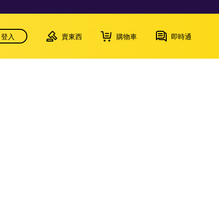
登入
賣東西
購物車
即時通