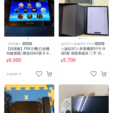
【回憶瘋】
誠信3C☆統編36972534
4349
1342
【回憶瘋】PSV主機(已改機.
☆誠信3C☆來看機賣5千5 /9
內建遊戲) 贈送256G套卡 9成
成5新 僅螢幕破掉 二手 功能
新 遊戲機 PSVITA
正常 閱讀器 電子書 文石 BO
6,000
5,700
$
$
OX Note Air 3C 也可用各式
物品換
近期銷量1件