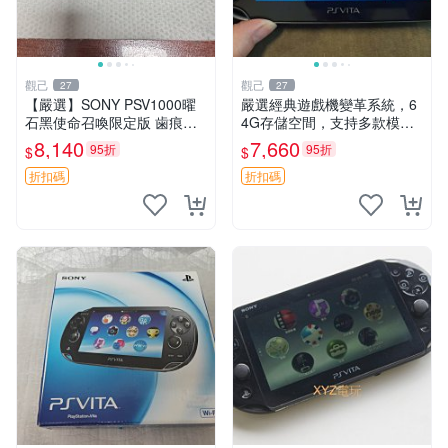
觀己
觀己
27
27
【嚴選】SONY PSV1000曜
嚴選經典遊戲機變革系統，6
石黑使命召喚限定版 歯痕背
4G存儲空間，支持多款模擬
板 屏幕發黃 軟體原裝 裸機
器享受懷舊樂趣 黑店版 PSV
8,140
7,660
95折
95折
$
$
白屏輕燒 中古成色佳 使命召
游戲 模擬器
喚 PSV1000 SONY
折扣碼
折扣碼