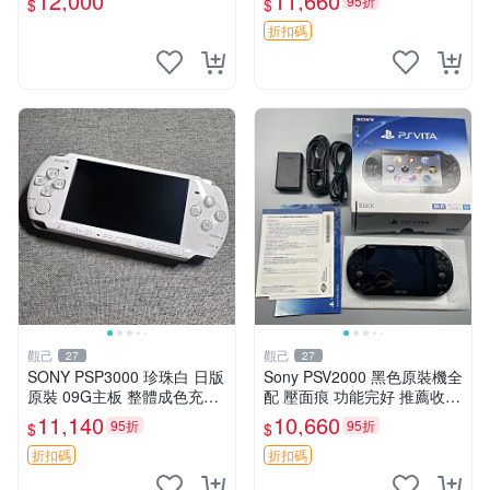
12,000
11,660
95折
$
$
用
順暢如初。 建議收藏珍品！
電玩粉必入手！ PSV2000 PS
折扣碼
Vi
觀己
觀己
27
27
SONY PSP3000 珍珠白 日版
Sony PSV2000 黑色原裝機全
原裝 09G主板 整體成色充新
配 壓面痕 功能完好 推薦收藏
不漂移 按鍵順滑 PSP3000
新品等同 電腦遊戲掌機 PSV2
11,140
10,660
95折
95折
$
$
電腦遊戲機 PSP1189390 屏
000 黑 輕微刮痕 調試中 發行
幕老化
版 掌上型電玩
折扣碼
折扣碼