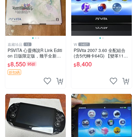
嘉藏珍品
W
12
1407
PSVITA 心靈傳說R Link Editi
PSVita 2007 3.60 全配組合
on 日版限定版，幾乎全新，
(含5代轉卡64G) 【變革11】
配件齊全，原裝包裝盒，說明
破解改好 + 水晶殼 + 硬殼包
8,550
8,400
95折
$
$
書，底座，掛件，布袋，卡都
在，游戲光盤已拆封但保存
折扣碼