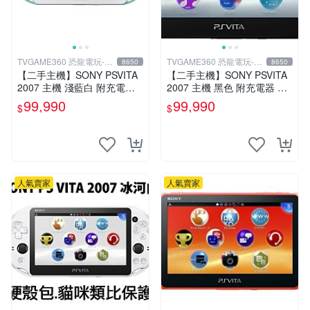
TVGAME360 恐龍電玩-台
TVGAME360 恐龍電玩-台
8650
8650
中店
中店
【二手主機】SONY PSVITA
【二手主機】SONY PSVITA
2007 主機 淺藍白 附充電器
2007 主機 黑色 附充電器 US
USB傳輸線 PS VITA PSV 裸
B傳輸線 PS VITA PSV 無盒
99,990
99,990
$
$
裝 台中
裝
人氣賣家
人氣賣家