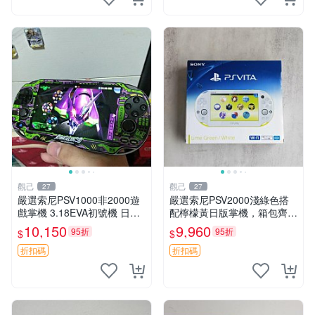
觀己
觀己
27
27
嚴選索尼PSV1000非2000遊
嚴選索尼PSV2000淺綠色搭
戲掌機 3.18EVA初號機 日版
配檸檬黃日版掌機，箱包齊備
實物 無點無線無老化 自用清
嚴選推薦 PSV2000 遊戲機 手
10,150
9,960
95折
95折
$
$
倉 EVA 初號機 PSV1000
遊掌上型 軟件下載
折扣碼
折扣碼