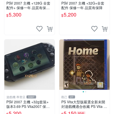
PSV 2007 主機 +128G 全套
PSV 2007 主機 +32G+全套
配件+ 保修一年 品質有保障 p
配件 保修一年 品質有保障
s vita 改好直下直玩
5,300
5,200
$
$
遊戲機 專賣店
觀己
5387
27
PSV 2007 主機 +32g套裝+
PS Vita大型版嚴選全新未開
版本3.69 PS Vita2007 保修
封遊戲機適合收藏 PS Vita 新
一年 8成新
型號 家用遊戲機 直營店優選
5,200
5,150
95折