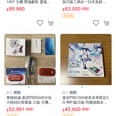
1007 主機 闇魂獻祭 靈魂祭
裝日版三碼合一日本直銷 八
品 附充電器 USB傳輸線 PS
角設計紙套齊備 主機全新封
99,990
63,000
95折
$
$
VITA PSV
存狀態 專家檢測無瑕可收藏
psv2000 薄櫻鬼 全套盒裝
折扣碼
觀己
觀己
27
27
實物拍攝 索尼PSV2000沙加
索尼PSV1000初音未來限定3
大師緋紅限量版 日版 主機全
G WiFi版日版 同捆遊戲未拆
配齊 收藏級 電腦遊戲掌機 帶
封 貼紙新 成色美 品相佳 PSV
53,991
45,600
95折
95折
$
$
盒說明書 全新未修 正規對碼
網路遊戲 iphonetype
折扣碼
折扣碼