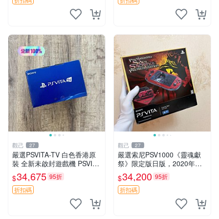
沙加大作
觀己
觀己
27
27
嚴選PSVITA-TV 白色香港原
嚴選索尼PSV1000《靈魂獻
裝 全新未啟封遊戲機 PSVITA
祭》限定版日版，2020年大
TV 行貨 電腦遊戲機 新款 全
阪購入，成色99新，全配
34,675
34,200
95折
95折
$
$
套配件齊全
齊，原裝盒保養佳。機身無損
無痕，屏幕雪亮如新，功能一
折扣碼
折扣碼
應俱全。八角設計更