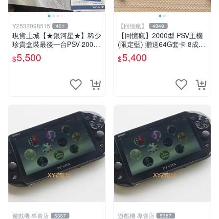
Y2532098515
【回憶瘋】
401
4349
現貨土城【★銀河星★】稀少
【回憶瘋】2000型 PSV主機
珍貴盒裝最後一台PSV 2000
(限定藍) 贈送64G套卡 8成5
主機.PSV2000 品質保證日版
新 遊戲機 PSVITA
5,500
5,400
$
$
可轉換中文
遊戲機 專賣店
遊戲機 專賣店
5387
5387