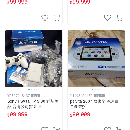
99,999
99,999
$
$
古二手✪嘉義樂逗電玩館
Y0827018437
Y4103454476
824
1514
Sony PSVita TV 3.60 近新美
ps vita 2007 盒書全 冰河白
品 台灣公司貨 出售
全新未拆
99,999
99,999
$
$