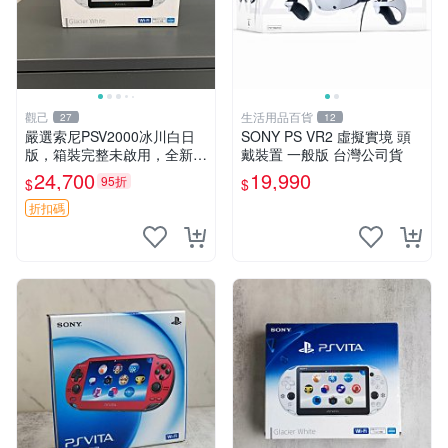
觀己
生活用品百貨
27
12
嚴選索尼PSV2000冰川白日
SONY PS VR2 虛擬實境 頭
版，箱裝完整未啟用，全新如
戴裝置 一般版 台灣公司貨
初體驗電子新品推薦遊戲掌機
24,700
19,990
95折
$
$
嚴選收藏 psv2000 日版 新三
色冰川 白 新品 掌上遊戲機
折扣碼