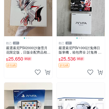
觀己
觀己
27
27
嚴選索尼PSV2000沙迦雪月
嚴選索尼PSV1000討鬼傳日
花限定版，日版全配齊品相極
版掌機，箱包齊全 討鬼傳 PS
佳 中古掌上遊戲機 白屏新螢
V1000 索尼掌機 PSV1000 討
25,650
25,536
95折
95折
$
$
幕 功能完wend
鬼傳 日版 討鬼傳 限定版 PSV
1000
折扣碼
折扣碼