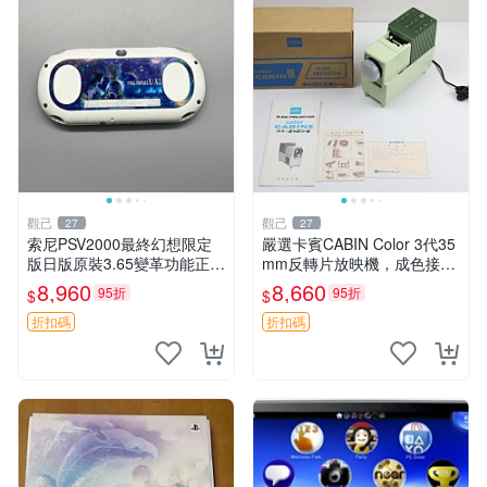
觀己
觀己
27
27
索尼PSV2000最終幻想限定
嚴選卡賓CABIN Color 3代35
版日版原裝3.65變革功能正常
mm反轉片放映機，成色接近
背面小劃痕磨損 實物圖可查
全新，隨附原裝說明書與包裝
8,960
8,660
95折
95折
$
$
限量珍藏 畫集 游戲機
盒，支持110V電源 反轉片放
映機 CABIN Color
折扣碼
折扣碼