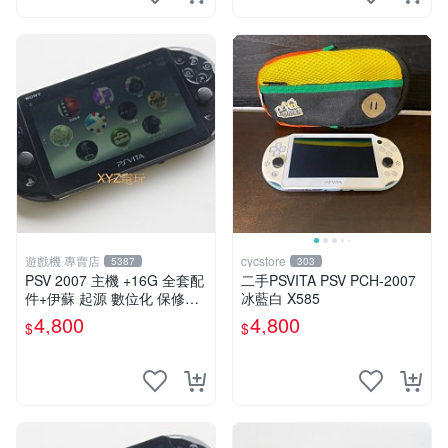
遊戲機 專賣店
cycstore
5387
303
PSV 2007 主機 +16G 全套配
二手PSVITA PSV PCH-2007
件+伊蘇 起源 數位化 保修一
冰藍白 X585
年 品質有保障
4,800
4,800
$
$