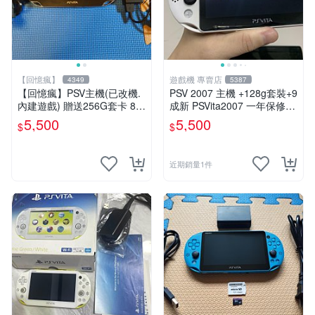
【回憶瘋】
遊戲機 專賣店
4349
5387
【回憶瘋】PSV主機(已改機.
PSV 2007 主機 +128g套裝+9
內建遊戲) 贈送256G套卡 8成
成新 PSVita2007 一年保修
新 遊戲機 PSVITA
遊戲機 以改 變革
5,500
5,500
$
$
近期銷量1件