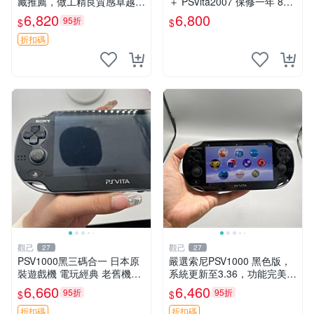
藏推薦，做工精良質感卓越
＋ PSVita2007 保修一年 8成
屏幕表現領先一代 無塑料廉
新以上 遊戲機 改好
6,820
6,800
95折
$
$
感 上手順滑 psv1000 psv100
0電玩 psv1000遊戲機
折扣碼
觀己
觀己
27
27
PSV1000黑三碼合一 日本原
嚴選索尼PSV1000 黑色版，
裝遊戲機 電玩經典 老舊機臺
系統更新至3.36，功能完美屏
游戲收藏 限量版 PSV1000 三
幕清晰，附贈原裝充電線。全
6,660
6,460
95折
95折
$
$
碼合一 測試中
新未拆封，內存卡另售。 PS
V1000 PSV 紅包版
折扣碼
折扣碼