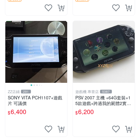
ZZ店鋪
遊戲機 專賣店
291
5387
SONY VITA PCH1107+遊戲
PSV 2007 主機 +64G套裝+1
片 可議價
5款遊戲+跨過我的屍體2實體
遊戲日文15個遊戲是數位化
6,400
6,200
$
$
的 主機外95新