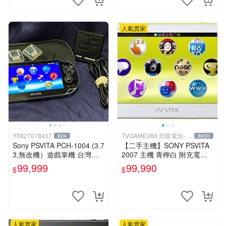
人氣賣家
Y0827018437
TVGAME360 恐龍電玩-台
824
8650
中店
Sony PSVITA PCH-1004 (3.7
【二手主機】SONY PSVITA
3,無改機）遊戲掌機 台灣公
2007 主機 青檸白 附充電器
司貨
USB傳輸線 PS VITA PSV 台
99,999
99,990
$
$
中恐龍電玩
人氣賣家
人氣賣家