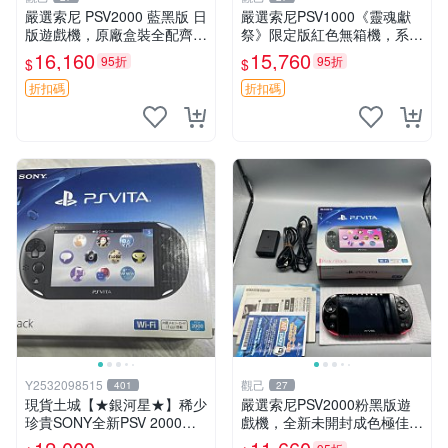
嚴選索尼 PSV2000 藍黑版 日
嚴選索尼PSV1000《靈魂獻
版遊戲機，原廠盒裝全配齊，
祭》限定版紅色無箱機，系統
近乎全新狀態，中古精品值得
3.65，功能完好。屏幕、攝像
16,160
15,760
95折
95折
$
$
收藏 PSV2000 日版 游戲機
頭、按鍵及搖桿皆正常運作。
紅包裝
靈魂獻祭 限定版 PSV1000 紅
折扣碼
折扣碼
色
Y2532098515
觀己
401
27
現貨土城【★銀河星★】稀少
嚴選索尼PSV2000粉黑版遊
珍貴SONY全新PSV 2000主
戲機，全新未開封成色極佳！
機.可轉換中文.全新PSV未使
9新機殼完整無損，功能運作