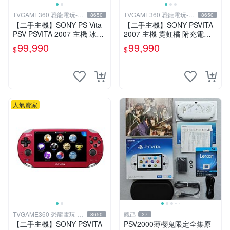
TVGAME360 恐龍電玩-台
TVGAME360 恐龍電玩-台
8650
8650
中店
中店
【二手主機】SONY PS Vita
【二手主機】SONY PSVITA
PSV PSVITA 2007 主機 冰河
2007 主機 霓虹橘 附充電器
白 白黑色(9.9成新)【台中恐
USB傳輸線 PS VITA PSV 台
99,990
99,990
$
$
龍電玩】
中恐龍電玩
人氣賣家
TVGAME360 恐龍電玩-台
觀己
8650
27
中店
【二手主機】SONY PSVITA
PSV2000薄櫻鬼限定全集原