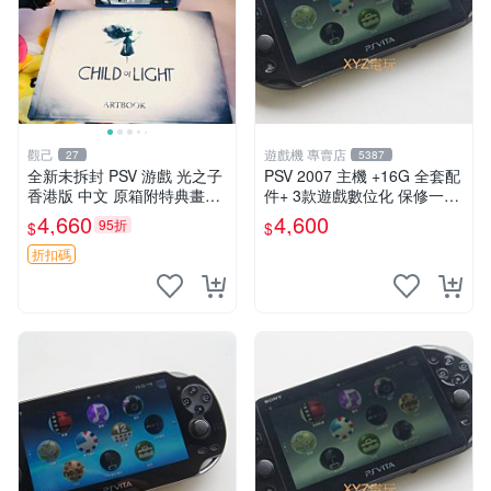
觀己
遊戲機 專賣店
27
5387
全新未拆封 PSV 游戲 光之子
PSV 2007 主機 +16G 全套配
香港版 中文 原箱附特典畫冊
件+ 3款遊戲數位化 保修一年
輝耀上市嚴選商品 光之子 港
品質有保障
4,660
4,600
95折
$
$
版 PSV 特典畫冊
折扣碼