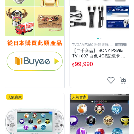
TVGAME360 恐龍電玩-台
8650
中店
【二手商品】 SONY PSVita
TV 1007 白色 4GB記憶卡 PS
3手把(白) 書盒完整 【台中恐
99,990
$
龍電玩】
人氣賣家
人氣賣家