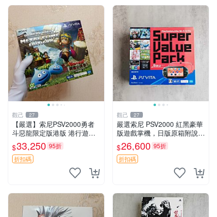
觀己
觀己
27
27
【嚴選】索尼PSV2000勇者
嚴選索尼 PSV2000 紅黑豪華
斗惡龍限定版港版 港行遊戲
版遊戲掌機，日版原箱附說明
機 盒包未拆 全新耳塞未開封
書 PSV2000 紅黑色 豪華版
33,250
26,600
95折
95折
$
$
收藏佳品 PSV2000 勇者鬥惡
日版 品牌 Sony
龍 盒包
折扣碼
折扣碼