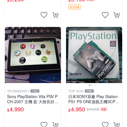
$
$
折扣碼
Y9199433501
TOP GUN
132
156
Sony PlayStation Vita PSV P
日本SONY原廠 Play Station
CH-2007 主機 藍 大致良好
PS1 PS ONE遊戲主機SCPH-
送絕版YAMATO保殼
5500有改機可玩台片可讀取
4,990
4,950
$10,000
5折
$
$
燒錄CDR