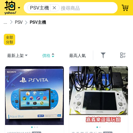
PSV主機
登
PSV
PSV主機
全部
分類
最新上架
價格
最高人氣