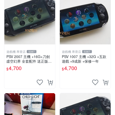
遊戲機 專賣店
遊戲機 專賣店
5387
5387
PSV 2007 主機 +16G+刀劍
PSV 1007 主機 +32G +五款
虛空幻界 全套配件 送正版遊
遊戲 +9成新 +保修一年
戲保修一年 品質有保障
4,700
4,700
$
$