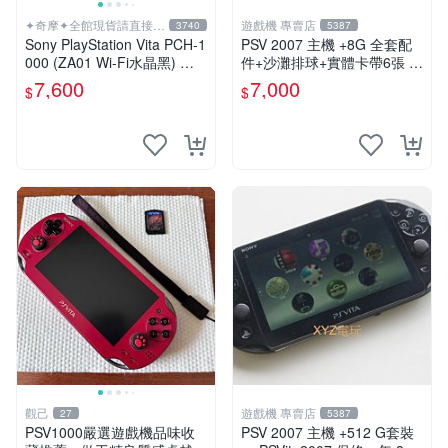
✦奇摩✦全館現貨請直接下
遊戲機 專賣店
3740
5387
標
Sony PlayStation Vita PCH-1
PSV 2007 主機 +8G 全套配
000 (ZA01 Wi-Fi水晶黑) 掌
件+沙灘排球+實體卡帶6張 保
上遊戲機 5英吋多點觸控螢幕
修一年 品質有保障
7,600
7,000
$
$
觀己
遊戲機 專賣店
27
5387
PSV1000嚴選遊戲機品味收
PSV 2007 主機 +512 G套裝