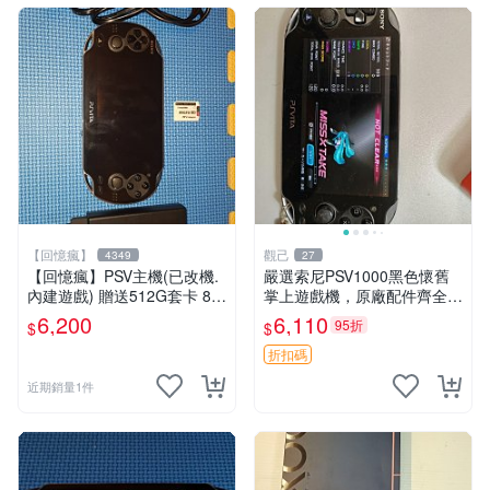
【回憶瘋】
觀己
4349
27
【回憶瘋】PSV主機(已改機.
嚴選索尼PSV1000黑色懷舊
內建遊戲) 贈送512G套卡 8成
掌上遊戲機，原廠配件齊全
5新 1000型
新手舊手皆可入手 懷舊遊戲
6,200
6,110
95折
$
$
PlayStation Vita 測試無誤 電
腦連接直通遊玩 PSV
折扣碼
近期銷量1件