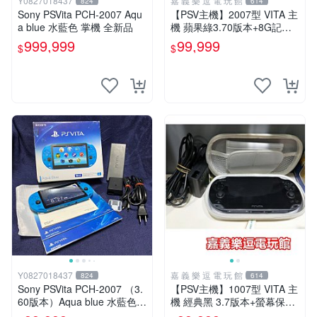
Y0827018437
嘉 義 樂 逗 電 玩 館
824
614
Sony PSVita PCH-2007 Aqu
【PSV主機】2007型 VITA 主
a blue 水藍色 掌機 全新品
機 蘋果綠3.70版本+8G記憶
卡+螢幕保護貼【9成新】✪中
999,999
99,999
$
$
古二手✪嘉義樂逗電玩館
Y0827018437
嘉 義 樂 逗 電 玩 館
824
614
Sony PSVita PCH-2007 （3.
【PSV主機】1007型 VITA 主
60版本）Aqua blue 水藍色
機 經典黑 3.7版本+螢幕保護
掌機 二手美品
貼+主機收納包【9成新】✪中