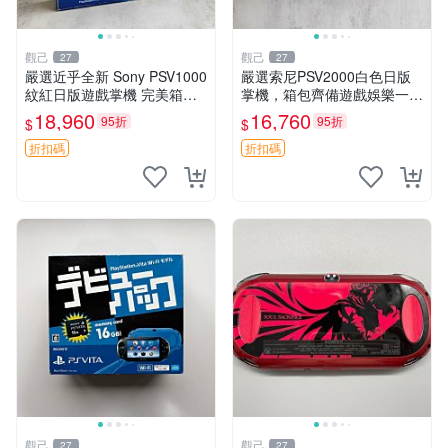
觀己
觀己
27
27
嚴選近乎全新 Sony PSV1000
嚴選索尼PSV2000白色日版
紋紅日版遊戲掌機 完美箱套
掌機，箱包齊備遊戲娛樂一應
SONY 日本原裝 PSV1000 紅
俱全 PSV2000 索尼 電玩掌機
18,960
16,760
95折
95折
$
$
色 手機遊戲掌機 Sony 游戲
日版 品牌掌機
機
折扣碼
折扣碼
觀己
觀己
27
27