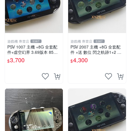
遊戲機 專賣店
遊戲機 專賣店
5387
5387
PSV 1007 主機 +8G 全套配
PSV 2007 主機 +8G 全套配
件+虛空幻界 3.69版本 85成
件 +送 數位 閃之軌跡1+2 保
新 PS Vita1007 一年保修
修一年 品質有保障
3,700
4,300
$
$