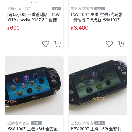
電玩小屋-LINE:
遊戲機 專賣店
144
5387
@AHZ5142U
[電玩小屋] 三重蘆洲店 - PSV
PSV 1007 主機 空機+充電器
VITA psvvita 2007 3D 香菇
+傳輸線 7-8成新 PSV1007
方向 類比 故障 [維修]
一年保修
600
3,400
$
$
遊戲機 專賣店
遊戲機 專賣店
5387
5387
PSV 1007 主機 +8G 全套配
PSV 2007 主機 +8G 全套配