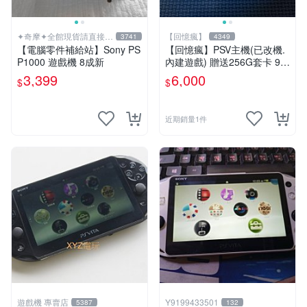
✦奇摩✦全館現貨請直接下
【回憶瘋】
3741
4349
標
【電腦零件補給站】Sony PS
【回憶瘋】PSV主機(已改機.
P1000 遊戲機 8成新
內建遊戲) 贈送256G套卡 9成
新 遊戲機 PSVITA
3,399
6,000
$
$
近期銷量1件
遊戲機 專賣店
Y9199433501
5387
132