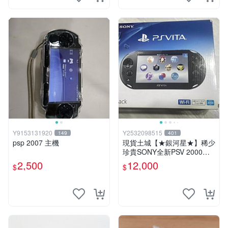
Y9153131920
Y2532098515
149
401
psp 2007 主機
現貨土城【★銀河星★】稀少
珍貴SONY全新PSV 2000主
機.可轉換中文.全新PSV未使
2,500
12,000
$
$
用