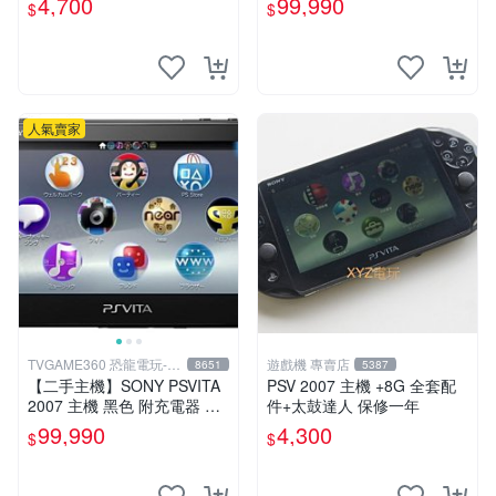
4,700
99,990
$
$
VITA PSV
人氣賣家
TVGAME360 恐龍電玩-台
遊戲機 專賣店
8651
5387
中店
【二手主機】SONY PSVITA
PSV 2007 主機 +8G 全套配
2007 主機 黑色 附充電器 US
件+太鼓達人 保修一年
B傳輸線 PS VITA PSV 無盒
99,990
4,300
$
$
裝