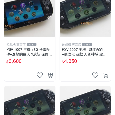
遊戲機 專賣店
遊戲機 專賣店
5387
5387
PSV 1007 主機 +8G 全套配
PSV 2007 主機 +基本配件
件+進擊的巨人 9成新 保修一
+數位化 遊戲 刀劍神域 虛空
年 品質有保障
幻界 保修一年
3,600
4,350
$
$