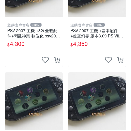
遊戲機 專賣店
遊戲機 專賣店
5387
5387
PSV 2007 主機 +8G 全套配
PSV 2007 主機 +基本配件
件+閃亂神樂 數位化 psv2007
+虛空幻界 版本3.69 PS Vita2
主機
007 保修一年 85成新
4,300
4,350
$
$