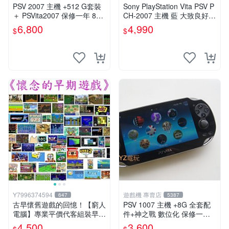
PSV 2007 主機 +512 G套裝
Sony PlayStation Vita PSV P
＋ PSVita2007 保修一年 8成
CH-2007 主機 藍 大致良好
新以上 遊戲機 改好
送絕版YAMATO保殼
6,800
4,990
$
$
Y7996374594
遊戲機 專賣店
647
5387
古早懷舊遊戲的回憶！【窮人
PSV 1007 主機 +8G 全套配
電腦】專業平價代客組裝早期
件+神之戰 數位化 保修一年
Windows98/95/DOS遊戲機--
品質有保障 psvita
4,500
3,600