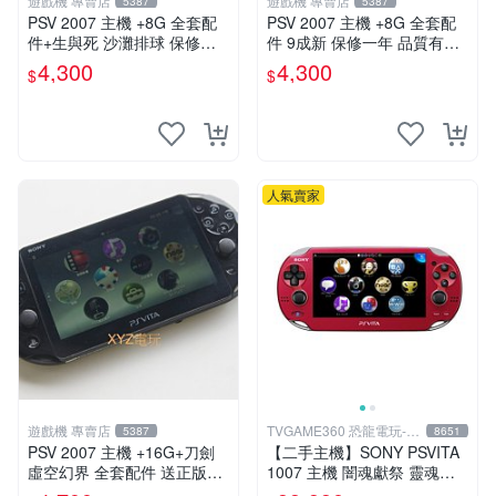
遊戲機 專賣店
遊戲機 專賣店
5387
5387
PSV 2007 主機 +8G 全套配
PSV 2007 主機 +8G 全套配
件+生與死 沙灘排球 保修一
件 9成新 保修一年 品質有保
年 品質有保障
障
4,300
4,300
$
$
人氣賣家
遊戲機 專賣店
TVGAME360 恐龍電玩-台
5387
8651
中店
PSV 2007 主機 +16G+刀劍
【二手主機】SONY PSVITA
虛空幻界 全套配件 送正版遊
1007 主機 闇魂獻祭 靈魂祭
戲保修一年 品質有保障
品 附充電器 USB傳輸線 PS