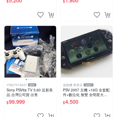
5,200
1,800
$
$
能顯示通通幫您修到好~
Y0827018437
遊戲機 專賣店
824
5387
Sony PSVita TV 3.60 近新美
PSV 2007 主機 +16G 全套配
品 台灣公司貨 出售
件+數位化 無雙 全明星大亂
鬥 保修一年 品質有保障
99,999
4,500
$
$