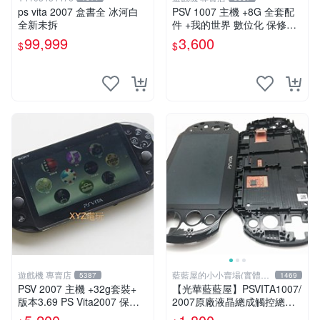
ps vita 2007 盒書全 冰河白
PSV 1007 主機 +8G 全套配
全新未拆
件 +我的世界 數位化 保修一
年 品質有保障 psv1007
99,999
3,600
$
$
遊戲機 專賣店
藍藍屋的小小賣場(實體店
5387
1469
面)
PSV 2007 主機 +32g套裝+
【光華藍藍屋】PSVITA1007/
版本3.69 PS Vita2007 保修
2007原廠液晶總成觸控總成
一年 8成新
代客更換液晶破裂觸控不良不