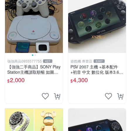
強強商品0955577755
遊戲機 專賣店
427
5387
【強強二手商品】SONY Play
PSV 2007 主機 +基本配件
Station主機讀取順暢 如圖全
+初音 中文 數位化 版本3.69
部 ! 外觀完整乾淨
PS Vita2007 保修一年 85成
2,000
4,300
$
$
新