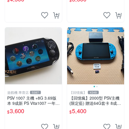
$
$
-專業首選！
遊戲機 專賣店
【回憶瘋】
5387
4349
PSV 1007 主機 +8G 3.69版
【回憶瘋】2000型 PSV主機
本 9成新 PS Vita1007 一年保
(限定藍) 贈送64G套卡 8成5
修 送一款遊戲
新 遊戲機 PSVITA
3,600
5,400
$
$