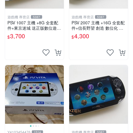
遊戲機 專賣店
遊戲機 專賣店
5387
5387
PSV 1007 主機 +8G 全套配
PSV 2007 主機 +16G 全套配
件+東京迷城 送正版數位遊戲
件+信長野望 創造 數位化 保
保修一年 品質有保障
修一年 品質有保障
3,700
4,300
$
$
Y4103454476
遊戲機 專賣店
1514
5387