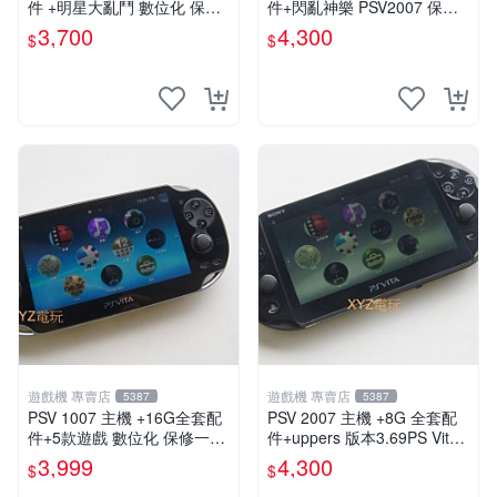
件 +明星大亂鬥 數位化 保修
件+閃亂神樂 PSV2007 保修
一年 品質有保障
一年 品質有保障
3,700
4,300
$
$
遊戲機 專賣店
遊戲機 專賣店
5387
5387
PSV 1007 主機 +16G全套配
PSV 2007 主機 +8G 全套配
件+5款遊戲 數位化 保修一年
件+uppers 版本3.69PS Vita2
品質有保障
007 保修一年 9成新
3,999
4,300
$
$