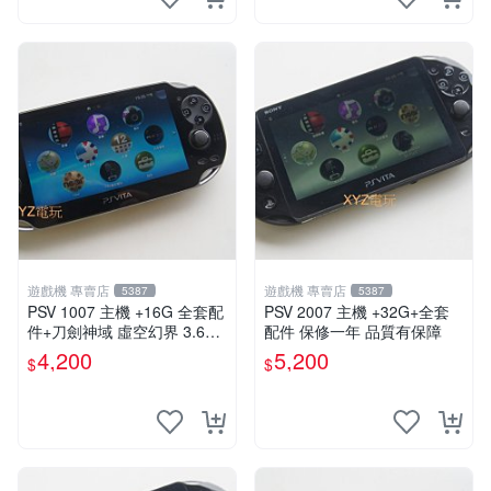
遊戲機 專賣店
遊戲機 專賣店
5387
5387
PSV 1007 主機 +16G 全套配
PSV 2007 主機 +32G+全套
件+刀劍神域 虛空幻界 3.61
配件 保修一年 品質有保障
版本85成新 PSVita1007 一年
4,200
5,200
$
$
保修