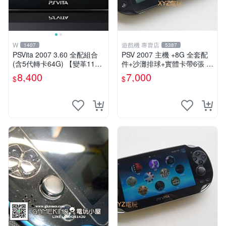
W
遊戲機 專賣店
1407
5387
PSVita 2007 3.60 全配組合
PSV 2007 主機 +8G 全套配
(含5代轉卡64G) 【變革11】
件+沙灘排球+實體卡帶6張 保
破解改好 + 水晶殼 + 硬殼包
修一年 品質有保障
8,400
7,000
$
$