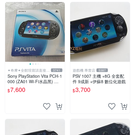
✦奇摩✦全館現貨請直接下
遊戲機 專賣店
3741
5387
標
Sony PlayStation Vita PCH-1
PSV 1007 主機 +8G 全套配
000 (ZA01 Wi-Fi水晶黑) 掌
件 9成新 +伊蘇8 數位化遊戲
上遊戲機 5英吋多點觸控螢幕
7,600
3,700
$
$