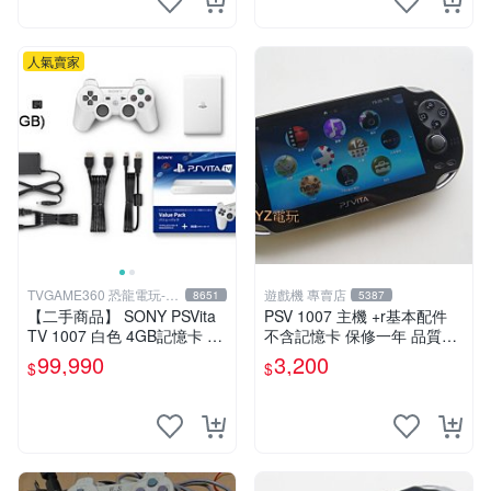
人氣賣家
TVGAME360 恐龍電玩-台
遊戲機 專賣店
8651
5387
中店
【二手商品】 SONY PSVita
PSV 1007 主機 +r基本配件
TV 1007 白色 4GB記憶卡 PS
不含記憶卡 保修一年 品質有
3手把(白) 書盒完整 【台中恐
保障
99,990
3,200
$
$
龍電玩】