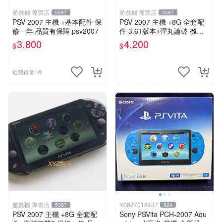
遊戲機 專賣店
遊戲機 專賣店
5387
5387
PSV 2007 主機 +基本配件 保
PSV 2007 主機 +8G 全套配
修一年 品質有保障 psv2007
件 3.61版本+彈丸論破 機槍
辯駁 數位化 PS Vita2007 保
3,800
4,200
$
$
修一年
近期銷量1件
遊戲機 專賣店
Y0827018437
5387
824
PSV 2007 主機 +8G 全套配
Sony PSVita PCH-2007 Aqu