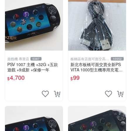
遊戲機 專賣店
板橋區有店面可面交高價
5387
10552
回收電玩
PSV 1007 主機 +32G +五款
新北市板橋可面交賣全新PS
遊戲 +9成新 +保修一年
VITA 1000型主機專用充電
線....超便宜只賣99元
4,700
99
$
$