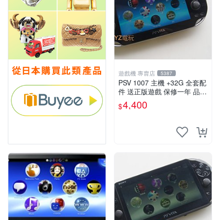
遊戲機 專賣店
5387
PSV 1007 主機 +32G 全套配
件 送正版遊戲 保修一年 品質
有保障
4,400
$