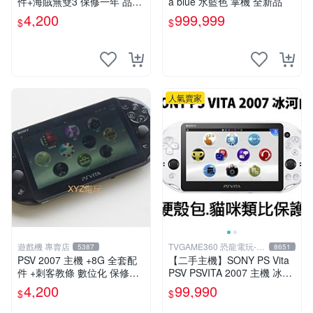
件+海賊無雙3 保修一年 品質
a blue 水藍色 掌機 全新品
有保障
4,200
999,999
$
$
人氣賣家
遊戲機 專賣店
TVGAME360 恐龍電玩-台
5387
8651
中店
PSV 2007 主機 +8G 全套配
【二手主機】SONY PS Vita
件 +刺客教條 數位化 保修一
PSV PSVITA 2007 主機 冰河
年 品質有保障
白 白黑色(9.9成新)【台中恐
4,200
99,990
$
$
龍電玩】