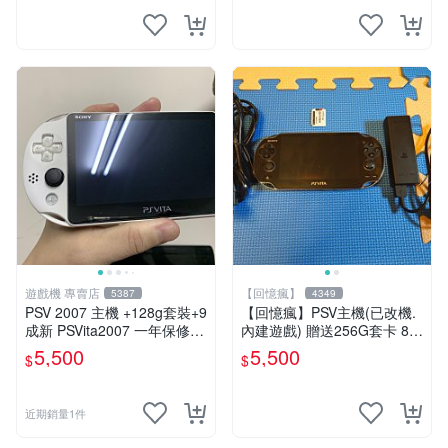
遊戲機 專賣店
【回憶瘋】
5387
4349
PSV 2007 主機 +128g套裝+9
【回憶瘋】PSV主機(已改機.
成新 PSVita2007 一年保修
內建遊戲) 贈送256G套卡 8成
遊戲機 以改 變革
新 遊戲機 PSVITA
5,500
5,500
$
$
近期銷量1件