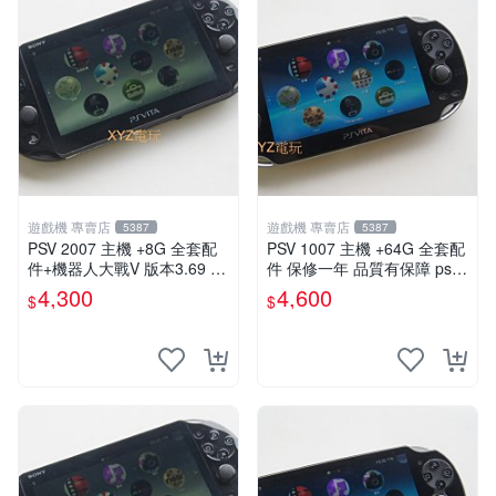
遊戲機 專賣店
遊戲機 專賣店
5387
5387
PSV 2007 主機 +8G 全套配
PSV 1007 主機 +64G 全套配
件+機器人大戰V 版本3.69 P
件 保修一年 品質有保障 psvit
S Vita2007 保修一年 9成新
a 3.60以內版本 可改機
4,300
4,600
$
$