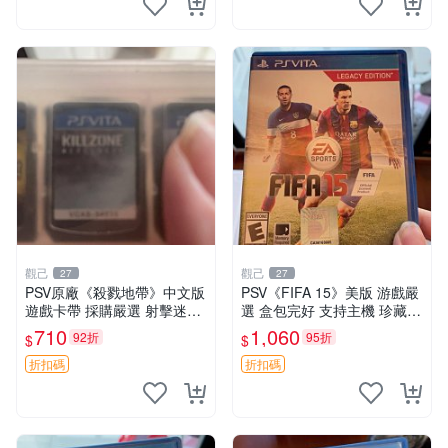
觀己
觀己
27
27
PSV原廠《殺戮地帶》中文版
PSV《FIFA 15》美版 游戲嚴
遊戲卡帶 採購嚴選 射擊迷必
選 盒包完好 支持主機 珍藏推
備 成色尚佳 插入即玩 殺戮地
薦 同城發貨 EA Sports 經典
710
1,060
92折
95折
$
$
帶 PSV 射擊 游戲
游戲 PSV 主機適配 喜歡勿擾
折扣碼
折扣碼