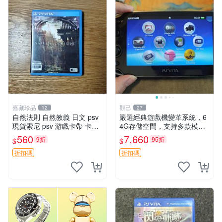
嘉藏珍品
觀己
12
27
自然法則 自然教義 日文 psv
嚴選經典遊戲機變革系統，6
現貨索尼 psv 游戲卡帶 卡盒
4G存儲空間，支持多款模擬
無損 版本外版 功能正常讀卡
器享受懷舊樂趣 黑店版 PSV
560
7,660
9折
95折
$
$
關于質量：為避免糾紛，鑒寶
游戲 模擬器
專家，收藏家和較真黨自行繞
折扣碼
折扣碼
道