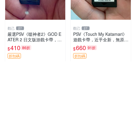
觀己
觀己
27
27
嚴選PSV《噬神者2》GOD E
PSV《Touch My Katamari》
ATER 2 日文版游戲卡帶，成
遊戲卡帶，近乎全新，無原廠
色尚佳輕微使用痕跡，功能正
包裝，經典滾動球樂趣等你來
410
660
86折
91折
$
$
常無故障，適合收藏愛好者。
挑戰，嚴選好物推薦。Katam
PSV卡帶 相機 功能遊戲 嚴選
ari Touch 測試版
折扣碼
折扣碼
PS