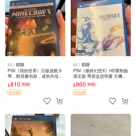
觀己
觀己
27
27
PSV《我的世界》日版遊戲卡
PSV《最終幻想X》HD重制版
帶，附原廠包裝，成色尚佳，
港文版 帶原盒說明書 主機相
功能完好，嚴選推薦給喜愛冒
容 中文介面 現代典藏 RPG
810
860
93折
94折
$
$
險的玩家，同城交易，無退無
游戲 公主病 日系角色扮演 收
換 我的世界 PS4 游戲 卡帶
藏佳品 古早RPG 游玩好選擇
折扣碼
折扣碼