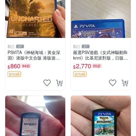
觀己
觀己
27
27
PSVITA《神秘海域：黃金深
嚴選PSV遊戲《女武神驅動Bi
淵》港版中文合版 港版遊戲
knni》比基尼派對版，日版原
原盒 保用 主機兼容 運作順暢
裝，PSV獨佔新古態，附原裝
860
2,770
94折
95折
$
$
神秘海域 黃金深淵 PS Vita
包裝，閒置出售中。女武神 P
港版
SV 美少女
折扣碼
折扣碼