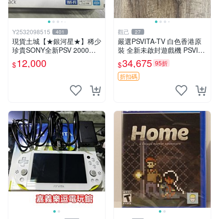
Y2532098515
觀己
401
27
現貨土城【★銀河星★】稀少
嚴選PSVITA-TV 白色香港原
珍貴SONY全新PSV 2000主
裝 全新未啟封遊戲機 PSVITA
機.可轉換中文.全新PSV未使
TV 行貨 電腦遊戲機 新款 全
12,000
34,675
95折
$
$
用
套配件齊全
折扣碼