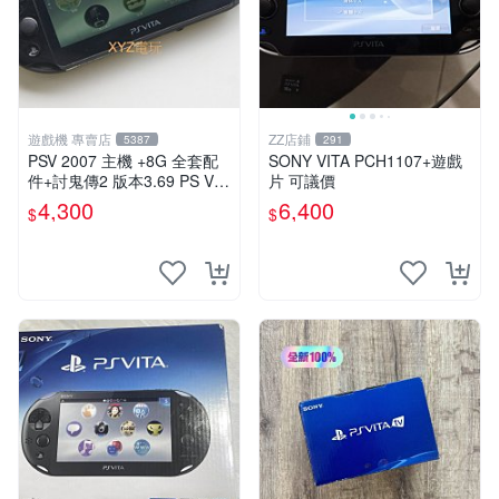
遊戲機 專賣店
ZZ店鋪
5387
291
PSV 2007 主機 +8G 全套配
SONY VITA PCH1107+遊戲
件+討鬼傳2 版本3.69 PS Vita
片 可議價
2007 保修一年 9成新
4,300
6,400
$
$