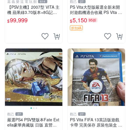
嘉 義 樂 逗 電 玩 館
觀己
614
27
【PSV主機】2007型 VITA 主
PS Vita大型版嚴選全新未開
機 蘋果綠3.70版本+8G記憶
封遊戲機適合收藏 PS Vita 新
卡+螢幕保護貼【9成新】✪中
型號 家用遊戲機 直營店優選
99,999
5,150
95折
$
$
古二手✪嘉義樂逗電玩館
折扣碼
觀己
觀己
27
27
嚴選PS4 PSV雙版本Fate Ext
PS Vita FIFA 13英語版遊戲
ella豪華典藏版 日版 直營直
卡帶 完美保存 原裝包裝盒 推