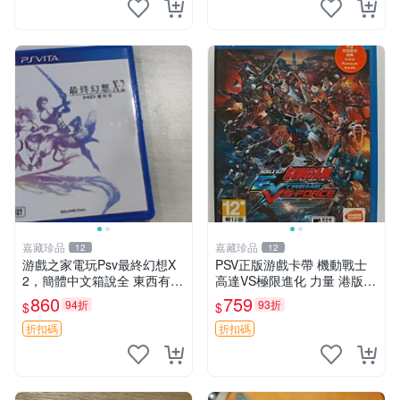
嘉藏珍品
嘉藏珍品
12
12
游戲之家電玩Psv最終幻想X
PSV正版游戲卡帶 機動戰士
2，簡體中文箱說全 東西有現
高達VS極限進化 力量 港版中
貨 可以發手物品 無質量問題
文 盒裝全新未開封，支持所
860
759
94折
93折
$
$
售不退不換
有日版，港版或其他地區的P
SV游戲機主機，（除外），
折扣碼
折扣碼
拆封後不支持退