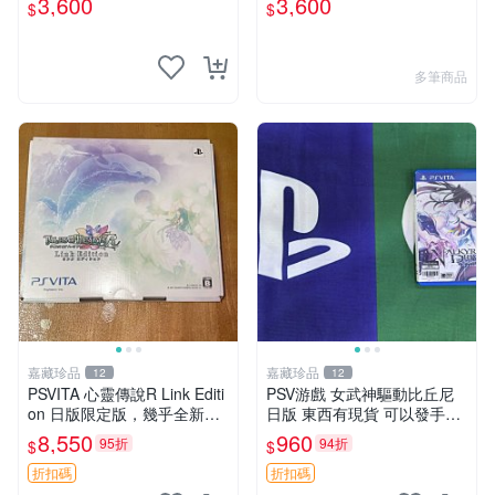
3,600
3,600
$
$
遊戲機
多筆商品
嘉藏珍品
嘉藏珍品
12
12
PSVITA 心靈傳說R Link Editi
PSV游戲 女武神驅動比丘尼
on 日版限定版，幾乎全新，
日版 東西有現貨 可以發手物
配件齊全，原裝包裝盒，說明
品 無質量問題售不退不換
8,550
960
95折
94折
$
$
書，底座，掛件，布袋，卡都
在，游戲光盤已拆封但保存
折扣碼
折扣碼