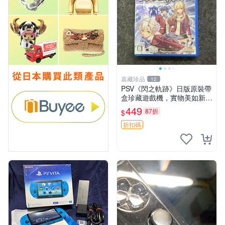
嘉藏珍品
12
PSV《閃之軌跡》日版原裝帶
盒珍藏遊戲機，實物美如新，
嚴選推薦 閃之軌跡 日版 PSV
449
87折
$
原裝帶盒
折扣碼