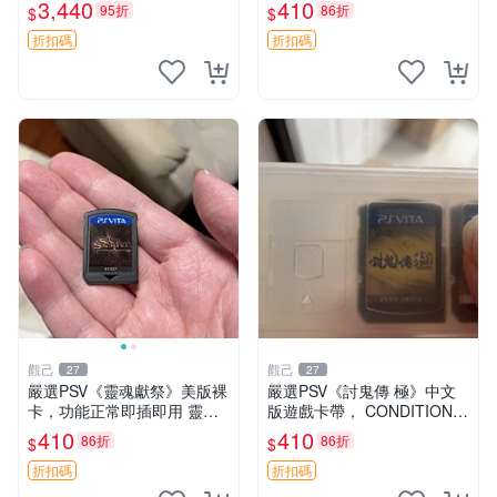
送 典藏版 豪華遊戲 主機 Fat
薦收藏 FIFA 13 PSVita EA S
3,440
410
95折
86折
$
$
e 游玩
ports 官方版
折扣碼
折扣碼
觀己
觀己
27
27
嚴選PSV《靈魂獻祭》美版裸
嚴選PSV《討鬼傳 極》中文
卡，功能正常即插即用 靈魂
版遊戲卡帶， CONDITION尚
獻祭 PSV 卡帶 主機兼容
佳，日常使用留痕，運作順
410
410
86折
86折
$
$
暢，適合收藏。討鬼傳極 PS
V 主機 卡帶
折扣碼
折扣碼