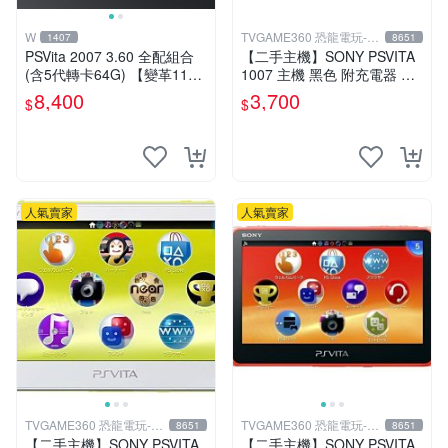
W
TVGAME360 恐龍電玩-台
1407
8651
中店
PSVita 2007 3.60 全配組合
【二手主機】SONY PSVITA
(含5代轉卡64G) 【變革11】
1007 主機 黑色 附充電器 US
破解改好 + 水晶殼 + 硬殼包
B傳輸線 PS VITA PSV【台中
8,400
3,700
$
$
恐龍電玩】
人氣賣家
人氣賣家
TVGAME360 恐龍電玩-台
TVGAME360 恐龍電玩-台
8651
8651
中店
中店
【二手主機】SONY PSVITA
【二手主機】SONY PSVITA