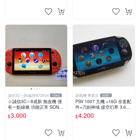
誠信3C☆統編36972534
遊戲機 專賣店
1342
5387
☆誠信3C☆8成新 無改機 僅
PSV 1007 主機 +16G 全套配
有一點線條 功能正常 SONY
件+刀劍神域 虛空幻界 3.61
PSV VITA 主機 2000 型 二手
版本85成新 PSVita1007 一年
3,000
4,200
$
$
功能正常 賣3千 也可用各式
保修
物品換