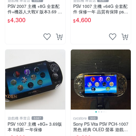
遊戲機 專賣店
遊戲機 專賣店
5387
5387
PSV 2007 主機 +8G 全套配
PSV 1007 主機 +64G 全套配
件+機器人大戰V 版本3.69 P
件 保修一年 品質有保障 psvit
S Vita2007 保修一年 9成新
a 3.60以內版本 可改機
4,300
4,600
$
$
遊戲機 專賣店
cycstore
5387
303
PSV 1007 主機 +8G+ 3.69版
Sony PS Vita PSV PCH-1007
本 9成新 一年保修
黑色 經典 OLED 螢幕 遊戲掌
機 附充電線 經典收藏 掌上型