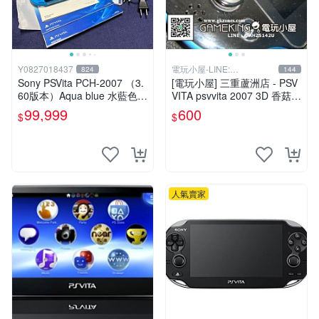
Y0827018437
電玩小屋-LINE:
824
144
@AHZ5142U
Sony PSVita PCH-2007 （3.
[電玩小屋] 三重蘆洲店 - PSV
60版本）Aqua blue 水藍色
VITA psvvita 2007 3D 香菇
掌機 二手美品
方向 類比 故障 [維修]
99,999
600
$
$
人氣賣家