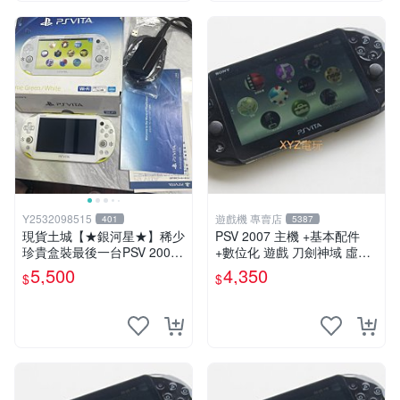
Y2532098515
遊戲機 專賣店
401
5387
現貨土城【★銀河星★】稀少
PSV 2007 主機 +基本配件
珍貴盒裝最後一台PSV 2000
+數位化 遊戲 刀劍神域 虛空
主機.PSV2000 品質保證日版
幻界 保修一年
5,500
4,350
$
$
可轉換中文