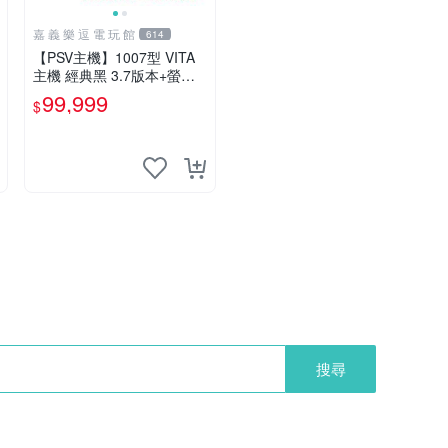
嘉 義 樂 逗 電 玩 館
614
【PSV主機】1007型 VITA
主機 經典黑 3.7版本+螢幕
保護貼+主機收納包【9成
99,999
$
新】✪中古二手✪嘉義樂逗
電玩館
搜尋