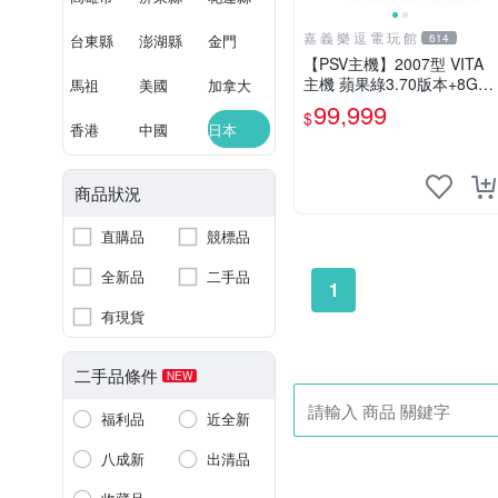
嘉 義 樂 逗 電 玩 館
台東縣
澎湖縣
金門
614
【PSV主機】2007型 VITA
主機 蘋果綠3.70版本+8G記
馬祖
美國
加拿大
憶卡+螢幕保護貼【9成新】
99,999
$
✪中古二手✪嘉義樂逗電玩
香港
中國
日本
館
商品狀況
直購品
競標品
全新品
二手品
1
有現貨
二手品條件
NEW
福利品
近全新
八成新
出清品