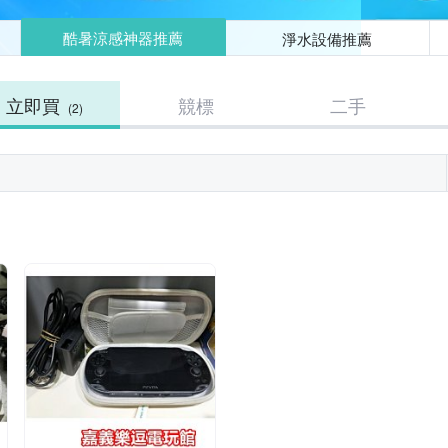
酷暑涼感神器推薦
淨水設備推薦
立即買
競標
二手
(2)