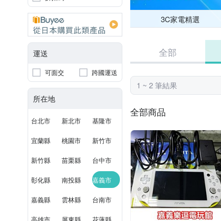
3C家電精選
全部
運送
可面交
跨國運送
1 ~ 2 筆結果
所在地
全部商品
台北市
新北市
基隆市
宜蘭縣
桃園市
新竹市
新竹縣
苗栗縣
台中市
彰化縣
南投縣
嘉義市
嘉義縣
雲林縣
台南市
高雄市
屏東縣
花蓮縣