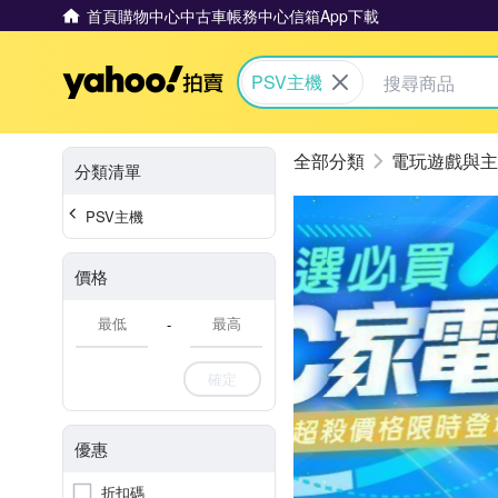
首頁
購物中心
中古車
帳務中心
信箱
App下載
Yahoo拍賣
PSV主機
電玩遊戲與主
分類清單
PSV主機
價格
-
確定
優惠
折扣碼