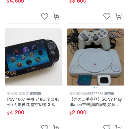
4,600
3,600
$
$
遊戲機 專賣店
強強商品0955577755
5387
427
PSV 1007 主機 +16G 全套配
【強強二手商品】SONY Play
件+刀劍神域 虛空幻界 3.61
Station主機讀取順暢 如圖全
版本85成新 PSVita1007 一年
部 ! 外觀完整乾淨
4,200
2,000
$
$
保修