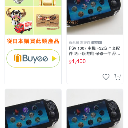
遊戲機 專賣店
5387
PSV 1007 主機 +32G 全套配
件 送正版遊戲 保修一年 品質
有保障
4,400
$