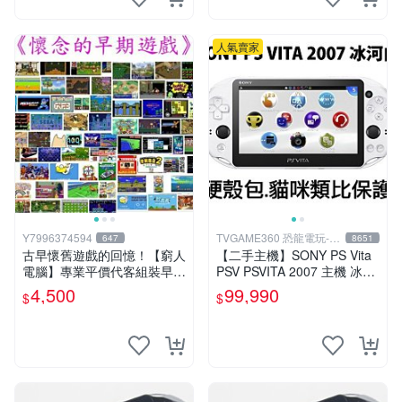
人氣賣家
Y7996374594
TVGAME360 恐龍電玩-台
647
8651
中店
古早懷舊遊戲的回憶！【窮人
【二手主機】SONY PS Vita
電腦】專業平價代客組裝早期
PSV PSVITA 2007 主機 冰河
Windows98/95/DOS遊戲機--
白 白黑色(9.9成新)【台中恐
4,500
99,990
$
$
-專業首選！
龍電玩】