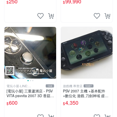
250
99,990
$
$
火牛~
龍電玩】
電玩小屋-LINE:
遊戲機 專賣店
144
5387
@AHZ5142U
[電玩小屋] 三重蘆洲店 - PSV
PSV 2007 主機 +基本配件
VITA psvvita 2007 3D 香菇
+數位化 遊戲 刀劍神域 虛空
方向 類比 故障 [維修]
幻界 保修一年
600
4,350
$
$