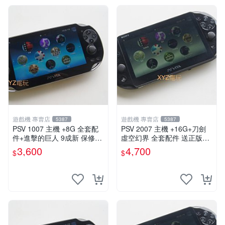
遊戲機 專賣店
遊戲機 專賣店
5387
5387
PSV 1007 主機 +8G 全套配
PSV 2007 主機 +16G+刀劍
件+進擊的巨人 9成新 保修一
虛空幻界 全套配件 送正版遊
年 品質有保障
戲保修一年 品質有保障
3,600
4,700
$
$