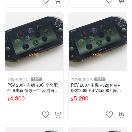
遊戲機 專賣店
遊戲機 專賣店
5387
5387
PSV 2007 主機 +8G 全套配
PSV 2007 主機 +32g套裝+
件 9成新 保修一年 品質有保
版本3.69 PS Vita2007 保修
障
一年 8成新
4,300
5,200
$
$