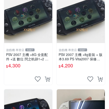
遊戲機 專賣店
遊戲機 專賣店
5387
5387
PSV 2007 主機 +8G 全套配
PSV 2007 主機 +8g套裝 + 版
件 +送 數位 閃之軌跡1+2 保
本3.69 PS Vita2007 保修一
修一年 品質有保障
年
4,300
4,200
$
$