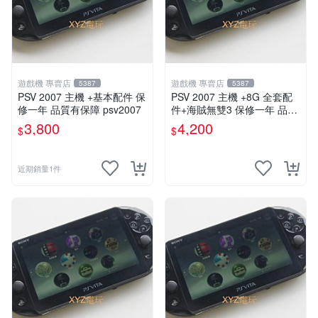
遊戲機 專賣店
遊戲機 專賣店
5387
5387
PSV 2007 主機 +基本配件 保
PSV 2007 主機 +8G 全套配
修一年 品質有保障 psv2007
件+海賊無雙3 保修一年 品質
有保障
3,800
4,200
$
$
近期銷量1件