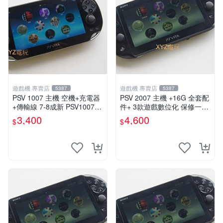
遊戲機 專賣店
遊戲機 專賣店
5387
5387
PSV 1007 主機 空機+充電器
PSV 2007 主機 +16G 全套配
+傳輸線 7-8成新 PSV1007
件+ 3款遊戲數位化 保修一年
一年保修
品質有保障
3,400
4,600
$
$