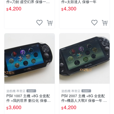
件+刀劍 虛空幻界 保修一年
件+太鼓達人 保修一年
品質有保障
4,200
4,300
$
$
遊戲機 專賣店
遊戲機 專賣店
5387
5387
PSV 1007 主機 +8G 全套配
PSV 2007 主機 +8G 全套配
件 +我的世界 數位化 保修一
件+機器人大戰V 保修一年 品
年 品質有保障 psv1007
質有保障
3,600
4,200
$
$