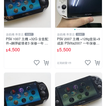
遊戲機 專賣店
遊戲機 專賣店
5387
5387
PSV 1007 主機 +32G 全套配
PSV 2007 主機 +128g套裝+9
件+鋼彈破壞者3 保修一年 品
成新 PSVita2007 一年保修
質有保障 psvita
遊戲機 以改 變革
4,500
5,500
$
$
近期銷量1件