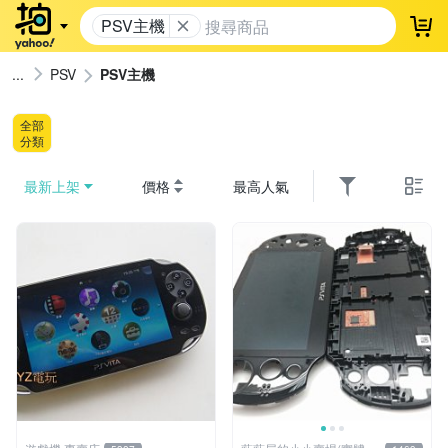
PSV主機
登
PSV
PSV主機
全部
分類
最新上架
價格
最高人氣