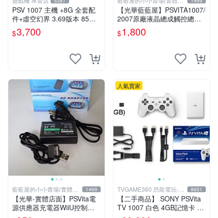
遊戲機 專賣店
藍藍屋的小小賣場(實體店
5387
1469
面)
PSV 1007 主機 +8G 全套配
【光華藍藍屋】PSVITA1007/
件+虛空幻界 3.69版本 85成
2007原廠液晶總成觸控總成
新 PS Vita1007 一年保修
代客更換液晶破裂觸控不良不
3,700
1,800
$
$
能顯示通通幫您修到好~
人氣賣家
藍藍屋的小小賣場(實體店
TVGAME360 恐龍電玩-台
1469
8651
面)
中店
【光華-實體店面】PSVita電
【二手商品】 SONY PSVita
源供應器充電器WiiU控制器
TV 1007 白色 4GB記憶卡 PS
充電器主機電源供應器變壓器
3手把(白) 書盒完整 【台中恐