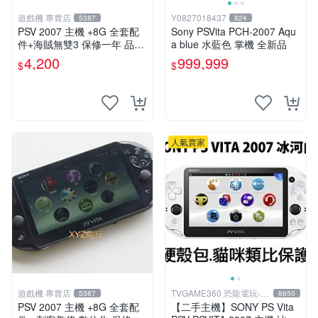
遊戲機 專賣店
Y0827018437
5387
824
PSV 2007 主機 +8G 全套配
Sony PSVita PCH-2007 Aqu
件+海賊無雙3 保修一年 品質
a blue 水藍色 掌機 全新品
有保障
4,200
999,999
$
$
人氣賣家
遊戲機 專賣店
TVGAME360 恐龍電玩-台
5387
8650
中店
PSV 2007 主機 +8G 全套配
【二手主機】SONY PS Vita