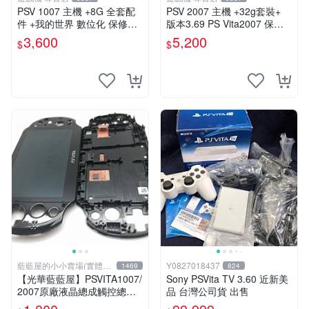
PSV 1007 主機 +8G 全套配
PSV 2007 主機 +32g套裝+
件 +我的世界 數位化 保修一
版本3.69 PS Vita2007 保修
年 品質有保障 psv1007
一年 8成新
3,600
5,200
$
$
藍藍屋的小小賣場(實體店
Y0827018437
1469
824
面)
【光華藍藍屋】PSVITA1007/
Sony PSVita TV 3.60 近新美
2007原廠液晶總成觸控總成
品 台灣公司貨 出售
代客更換液晶破裂觸控不良不