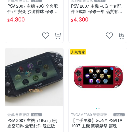
遊戲機 專賣店
遊戲機 專賣店
5387
5387
PSV 2007 主機 +8G 全套配
PSV 2007 主機 +8G 全套配
件+生與死 沙灘排球 保修一
件 9成新 保修一年 品質有保
年 品質有保障
障
4,300
4,300
$
$
人氣賣家
遊戲機 專賣店
TVGAME360 恐龍電玩-台
5387
8650
中店
PSV 2007 主機 +16G+刀劍
【二手主機】SONY PSVITA
虛空幻界 全套配件 送正版遊
1007 主機 闇魂獻祭 靈魂祭
戲保修一年 品質有保障
品 附充電器 USB傳輸線 PS