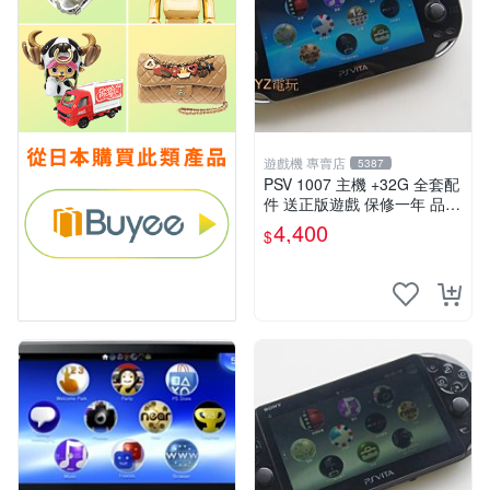
遊戲機 專賣店
5387
PSV 1007 主機 +32G 全套配
件 送正版遊戲 保修一年 品質
有保障
4,400
$