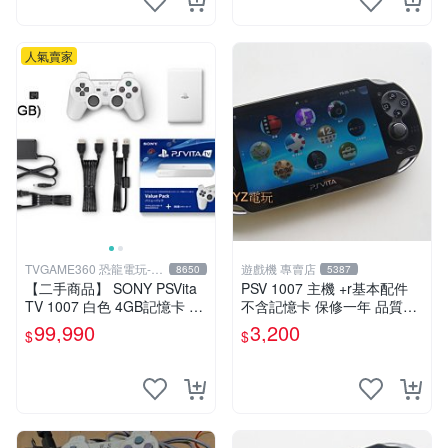
人氣賣家
TVGAME360 恐龍電玩-台
遊戲機 專賣店
8650
5387
中店
【二手商品】 SONY PSVita
PSV 1007 主機 +r基本配件
TV 1007 白色 4GB記憶卡 PS
不含記憶卡 保修一年 品質有
3手把(白) 書盒完整 【台中恐
保障
99,990
3,200
$
$
龍電玩】