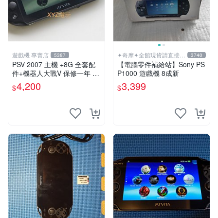
遊戲機 專賣店
✦奇摩✦全館現貨請直接下
5387
3740
標
PSV 2007 主機 +8G 全套配
【電腦零件補給站】Sony PS
件+機器人大戰V 保修一年 品
P1000 遊戲機 8成新
質有保障
4,200
3,399
$
$