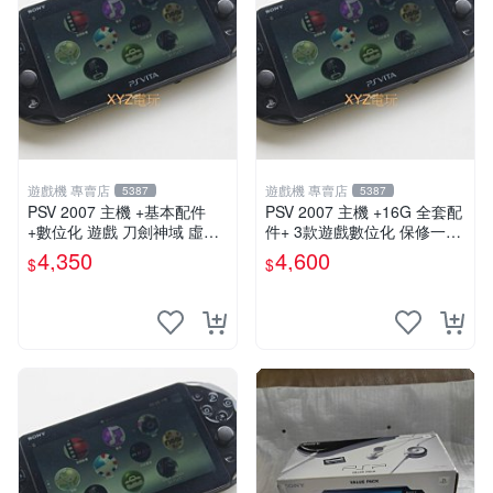
遊戲機 專賣店
遊戲機 專賣店
5387
5387
PSV 2007 主機 +基本配件
PSV 2007 主機 +16G 全套配
+數位化 遊戲 刀劍神域 虛空
件+ 3款遊戲數位化 保修一年
幻界 保修一年
品質有保障
4,350
4,600
$
$