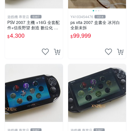
遊戲機 專賣店
Y4103454476
5387
1514
PSV 2007 主機 +16G 全套配
ps vita 2007 盒書全 冰河白
件+信長野望 創造 數位化 保
全新未拆
修一年 品質有保障
4,300
99,999
$
$
遊戲機 專賣店
遊戲機 專賣店
5387
5387