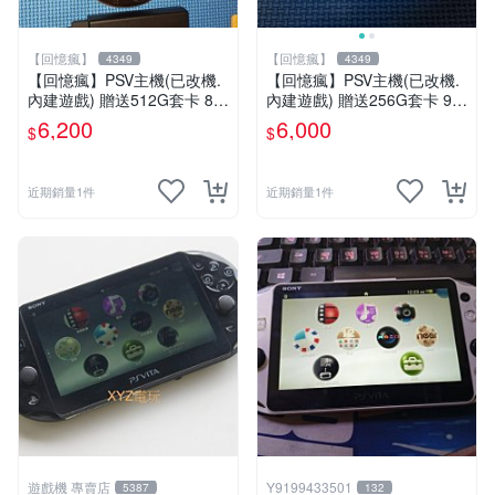
【回憶瘋】
【回憶瘋】
4349
4349
【回憶瘋】PSV主機(已改機.
【回憶瘋】PSV主機(已改機.
內建遊戲) 贈送512G套卡 8成
內建遊戲) 贈送256G套卡 9成
5新 1000型
新 遊戲機 PSVITA
6,200
6,000
$
$
近期銷量1件
近期銷量1件
遊戲機 專賣店
Y9199433501
5387
132