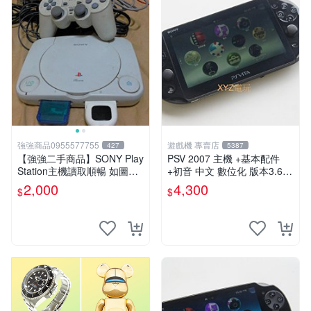
強強商品0955577755
遊戲機 專賣店
427
5387
【強強二手商品】SONY Play
PSV 2007 主機 +基本配件
Station主機讀取順暢 如圖全
+初音 中文 數位化 版本3.69
部 ! 外觀完整乾淨
PS Vita2007 保修一年 85成
2,000
4,300
$
$
新