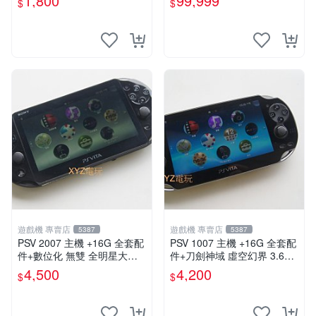
1,800
99,999
$
$
能顯示通通幫您修到好~
遊戲機 專賣店
遊戲機 專賣店
5387
5387
PSV 2007 主機 +16G 全套配
PSV 1007 主機 +16G 全套配
件+數位化 無雙 全明星大亂
件+刀劍神域 虛空幻界 3.61
鬥 保修一年 品質有保障
版本85成新 PSVita1007 一年
4,500
4,200
$
$
保修