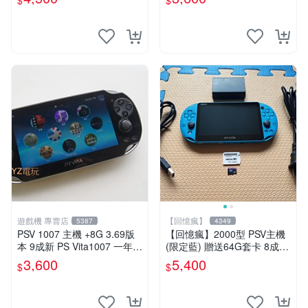
$
$
-專業首選！
遊戲機 專賣店
【回憶瘋】
5387
4349
PSV 1007 主機 +8G 3.69版
【回憶瘋】2000型 PSV主機
本 9成新 PS Vita1007 一年保
(限定藍) 贈送64G套卡 8成5
修 送一款遊戲
新 遊戲機 PSVITA
3,600
5,400
$
$