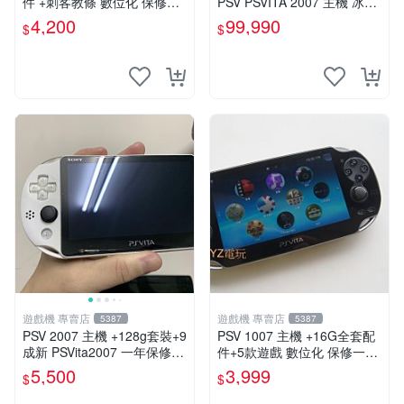
件 +刺客教條 數位化 保修一
PSV PSVITA 2007 主機 冰河
年 品質有保障
白 白黑色(9.9成新)【台中恐
4,200
99,990
$
$
龍電玩】
遊戲機 專賣店
遊戲機 專賣店
5387
5387
PSV 2007 主機 +128g套裝+9
PSV 1007 主機 +16G全套配
成新 PSVita2007 一年保修
件+5款遊戲 數位化 保修一年
遊戲機 以改 變革
品質有保障
5,500
3,999
$
$