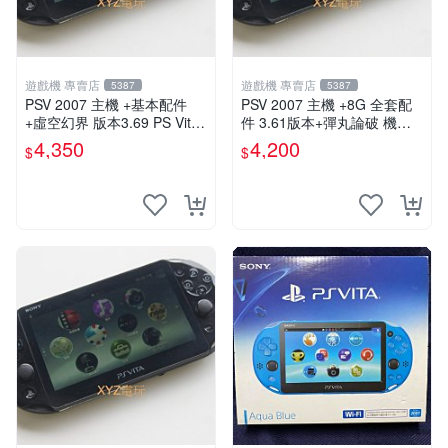
遊戲機 專賣店
遊戲機 專賣店
5387
5387
PSV 2007 主機 +基本配件
PSV 2007 主機 +8G 全套配
+虛空幻界 版本3.69 PS Vita2
件 3.61版本+彈丸論破 機槍
007 保修一年 85成新
辯駁 數位化 PS Vita2007 保
4,350
4,200
$
$
修一年