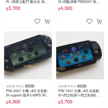
件 +明星大亂鬥 數位化 保修
件+閃亂神樂 PSV2007 保修
一年 品質有保障
一年 品質有保障
3,700
4,300
$
$
遊戲機 專賣店
遊戲機 專賣店
5387
5387
PSV 2007 主機 +8G 全套配
PSV 1007 主機 +8G 全套配
件+uppers 版本3.69PS Vita2
件+閃之軌跡1+閃之軌跡2 保
007 保修一年 9成新
修一年 品質有保障
4,300
3,700
$
$