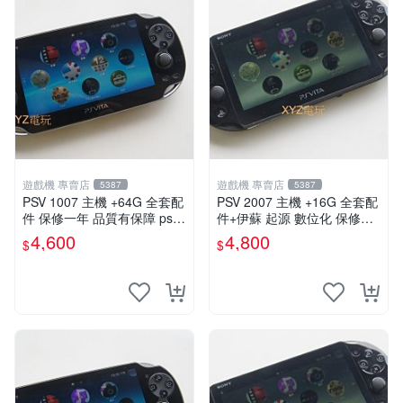
遊戲機 專賣店
遊戲機 專賣店
5387
5387
PSV 1007 主機 +64G 全套配
PSV 2007 主機 +16G 全套配
件 保修一年 品質有保障 psvit
件+伊蘇 起源 數位化 保修一
a 3.60以內版本 可改機
年 品質有保障
4,600
4,800
$
$