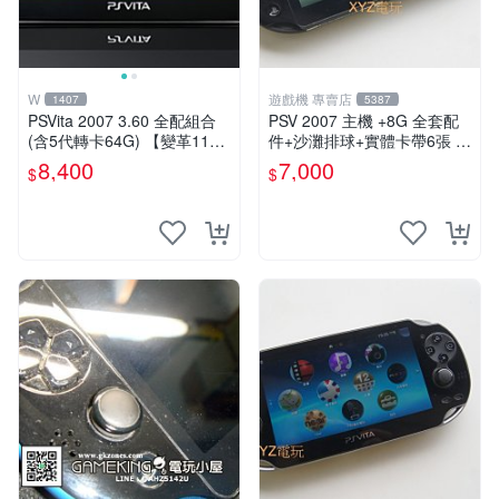
W
遊戲機 專賣店
1407
5387
PSVita 2007 3.60 全配組合
PSV 2007 主機 +8G 全套配
(含5代轉卡64G) 【變革11】
件+沙灘排球+實體卡帶6張 保
破解改好 + 水晶殼 + 硬殼包
修一年 品質有保障
8,400
7,000
$
$