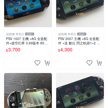
遊戲機 專賣店
遊戲機 專賣店
5387
5387
PSV 1007 主機 +8G 全套配
PSV 2007 主機 +8G 全套配
件+虛空幻界 3.69版本 85成
件 +送 數位 閃之軌跡1+2 保
新 PS Vita1007 一年保修
修一年 品質有保障
3,700
4,300
$
$