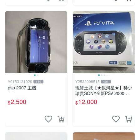
Y9153131920
Y2532098515
149
401
psp 2007 主機
現貨土城【★銀河星★】稀少
珍貴SONY全新PSV 2000主
機.可轉換中文.全新PSV未使
2,500
12,000
$
$
用