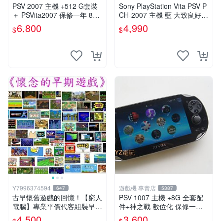
PSV 2007 主機 +512 G套裝
Sony PlayStation Vita PSV P
＋ PSVita2007 保修一年 8成
CH-2007 主機 藍 大致良好
新以上 遊戲機 改好
送絕版YAMATO保殼
6,800
4,990
$
$
Y7996374594
遊戲機 專賣店
647
5387
古早懷舊遊戲的回憶！【窮人
PSV 1007 主機 +8G 全套配
電腦】專業平價代客組裝早期
件+神之戰 數位化 保修一年
Windows98/95/DOS遊戲機--
品質有保障 psvita
4,500
3,600