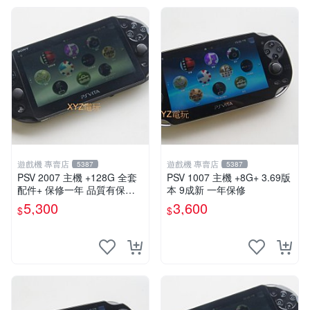
遊戲機 專賣店
遊戲機 專賣店
5387
5387
PSV 2007 主機 +128G 全套
PSV 1007 主機 +8G+ 3.69版
配件+ 保修一年 品質有保障 p
本 9成新 一年保修
s vita 改好直下直玩
5,300
3,600
$
$