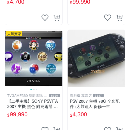
4,700
99,990
$
$
VITA PSV
人氣賣家
TVGAME360 恐龍電玩-台
遊戲機 專賣店
8650
5387
中店
【二手主機】SONY PSVITA
PSV 2007 主機 +8G 全套配
2007 主機 黑色 附充電器 US
件+太鼓達人 保修一年
B傳輸線 PS VITA PSV 無盒
99,990
4,300
$
$
裝