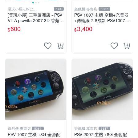
電玩小屋-LINE:
遊戲機 專賣店
144
5387
@AHZ5142U
[電玩小屋] 三重蘆洲店 - PSV
PSV 1007 主機 空機+充電器
VITA psvvita 2007 3D 香菇
+傳輸線 7-8成新 PSV1007
方向 類比 故障 [維修]
一年保修
600
3,400
$
$
遊戲機 專賣店
遊戲機 專賣店
5387
5387
PSV 1007 主機 +8G 全套配
PSV 2007 主機 +8G 全套配