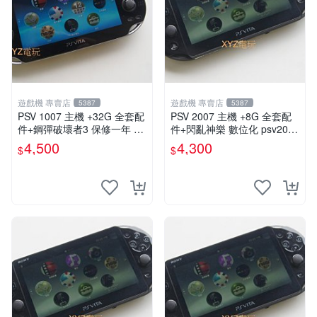
遊戲機 專賣店
遊戲機 專賣店
5387
5387
PSV 1007 主機 +32G 全套配
PSV 2007 主機 +8G 全套配
件+鋼彈破壞者3 保修一年 品
件+閃亂神樂 數位化 psv2007
質有保障 psvita
主機
4,500
4,300
$
$