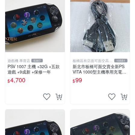
遊戲機 專賣店
板橋區有店面可面交高價
5387
10551
回收電玩
PSV 1007 主機 +32G +五款
新北市板橋可面交賣全新PS
遊戲 +9成新 +保修一年
VITA 1000型主機專用充電
線....超便宜只賣99元
4,700
99
$
$