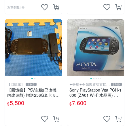
近期銷量1件
【回憶瘋】
✦奇摩✦全館現貨請直接下
4349
3740
標
【回憶瘋】PSV主機(已改機.
Sony PlayStation Vita PCH-1
內建遊戲) 贈送256G套卡 8成
000 (ZA01 Wi-Fi水晶黑) 掌
新 遊戲機 PSVITA
上遊戲機 5英吋多點觸控螢幕
5,500
7,600
$
$