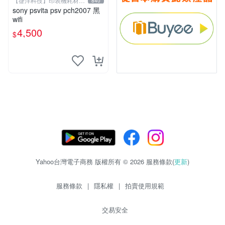
【捷洋科技】印表機耗材專
840
賣
sony psvita psv pch2007 黑
wifi
4,500
$
Yahoo台灣電子商務 版權所有 © 2026 服務條款(
更新
)
服務條款
|
隱私權
|
拍賣使用規範
交易安全