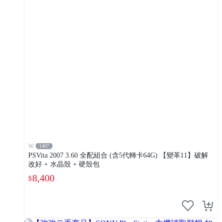
W
1407
PSVita 2007 3.60 全配組合 (含5代轉卡64G) 【變革11】破解
改好 + 水晶殼 + 硬殼包
8,400
$