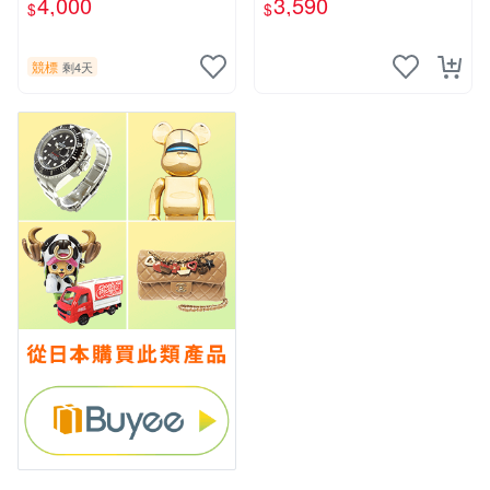
4,000
3,590
$
$
競標
剩4天