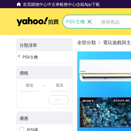
首頁
購物中心
中古車
帳務中心
信箱
App下載
Yahoo拍賣
PSV主機
電玩遊戲與主
分類清單
PSV主機
價格
-
確定
優惠
折扣碼