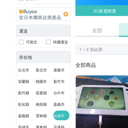
3C家電精選
全部
運送
可面交
跨國運送
1 ~ 2 筆結果
所在地
全部商品
台北市
新北市
基隆市
宜蘭縣
桃園市
新竹市
新竹縣
苗栗縣
台中市
彰化縣
南投縣
嘉義市
嘉義縣
雲林縣
台南市
高雄市
屏東縣
花蓮縣