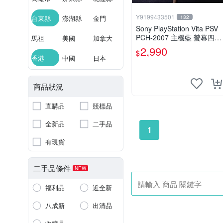
Y9199433501
台東縣
澎湖縣
金門
132
Sony PlayStation Vita PSV
PCH-2007 主機藍 螢幕四角
馬祖
美國
加拿大
略暗 可安裝遊戲 系統3.74
2,990
$
書
香港
中國
日本
商品狀況
直購品
競標品
全新品
二手品
1
有現貨
二手品條件
NEW
福利品
近全新
八成新
出清品