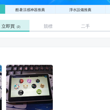
酷暑涼感神器推薦
淨水設備推薦
立即買
競標
二手
(2)