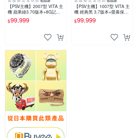
嘉 義 樂 逗 電 玩 館
嘉 義 樂 逗 電 玩 館
614
614
【PSV主機】2007型 VITA 主
【PSV主機】1007型 VITA 主
機 蘋果綠3.70版本+8G記憶
機 經典黑 3.7版本+螢幕保護
卡+螢幕保護貼【9成新】✪中
貼+主機收納包【9成新】✪中
99,999
99,999
$
$
古二手✪嘉義樂逗電玩館
古二手✪嘉義樂逗電玩館