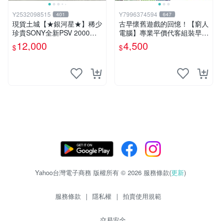
Y2532098515
Y7996374594
401
647
現貨土城【★銀河星★】稀少
古早懷舊遊戲的回憶！【窮人
珍貴SONY全新PSV 2000主
電腦】專業平價代客組裝早期
機.可轉換中文.全新PSV未使
Windows98/95/DOS遊戲機--
12,000
4,500
$
$
用
-專業首選！
Yahoo台灣電子商務 版權所有 © 2026 服務條款(
更新
)
服務條款
|
隱私權
|
拍賣使用規範
交易安全