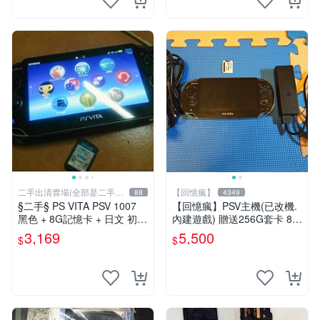
二手出清賣場(全部是二手商
【回憶瘋】
88
4349
品)
§二手§ PS VITA PSV 1007
【回憶瘋】PSV主機(已改機.
黑色 + 8G記憶卡 + 日文 初音
內建遊戲) 贈送256G套卡 8成
未來 F 2nd 遊戲卡片｜郵局
新 遊戲機 PSVITA
3,169
5,500
$
$
寄送｜未含運｜購買前請私訊
確認