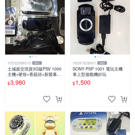
Y2532098515
Y9287628931
401
363
土城面交現貨3G版PSV 1000
SONY PSP 1001 電玩主機
主機+硬殼+香菇頭+新螢幕玻
掌上型遊戲機好玩
璃貼+初音掛繩+可改機版本8
3,980
1,500
$
$
成新 一年保修如照片所有的
都附