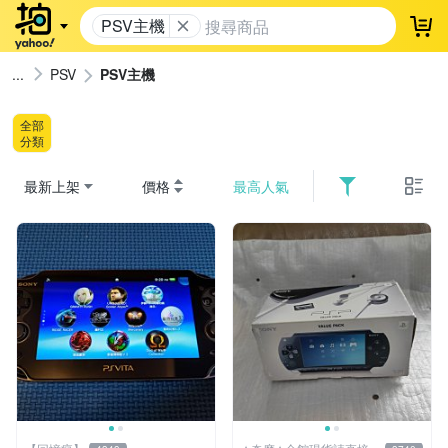
PSV主機
登
PSV
PSV主機
全部
分類
最新上架
價格
最高人氣