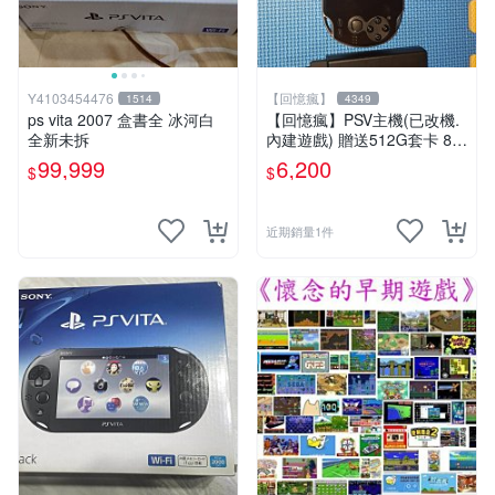
Y4103454476
【回憶瘋】
1514
4349
ps vita 2007 盒書全 冰河白
【回憶瘋】PSV主機(已改機.
全新未拆
內建遊戲) 贈送512G套卡 8成
5新 1000型
99,999
6,200
$
$
近期銷量1件