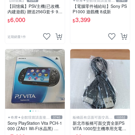
【回憶瘋】
✦奇摩✦全館現貨請直接下
4349
3740
標
【回憶瘋】PSV主機(已改機.
【電腦零件補給站】Sony PS
內建遊戲) 贈送256G套卡 9成
P1000 遊戲機 8成新
新 遊戲機 PSVITA
6,000
3,399
$
$
近期銷量1件
✦奇摩✦全館現貨請直接下
板橋區有店面可面交高價
3740
10552
標
回收電玩
Sony PlayStation Vita PCH-1
新北市板橋可面交賣全新PS
000 (ZA01 Wi-Fi水晶黑) 掌
VITA 1000型主機專用充電
上遊戲機 5英吋多點觸控螢幕
線....超便宜只賣99元