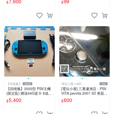
7,600
99
$
$
【回憶瘋】
電玩小屋-LINE:
4349
144
@AHZ5142U
【回憶瘋】2000型 PSV主機
[電玩小屋] 三重蘆洲店 - PSV
(限定藍) 贈送64G套卡 8成5
VITA psvvita 2007 3D 香菇
新 遊戲機 PSVITA
方向 類比 故障 [維修]
5,400
600
$
$