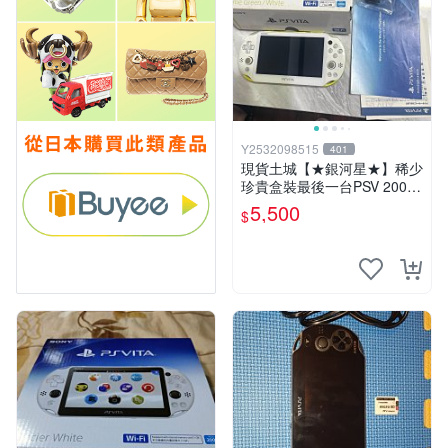
Y2532098515
401
現貨土城【★銀河星★】稀少
珍貴盒裝最後一台PSV 2000
主機.PSV2000 品質保證日版
5,500
$
可轉換中文