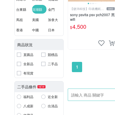
【捷洋科技】印表機耗材
台東縣
澎湖縣
金門
840
專賣
sony psvita psv pch2007 黑
wifi
馬祖
美國
加拿大
4,500
$
香港
中國
日本
商品狀況
直購品
競標品
全新品
二手品
1
有現貨
二手品條件
NEW
福利品
近全新
八成新
出清品