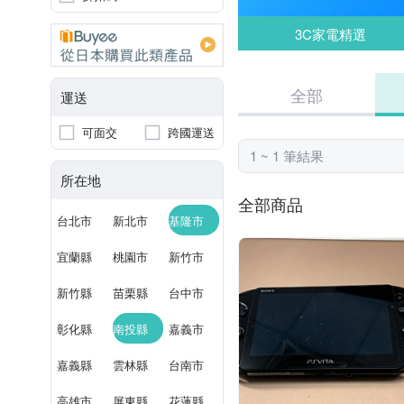
3C家電精選
全部
運送
可面交
跨國運送
1 ~ 1 筆結果
所在地
全部商品
台北市
新北市
基隆市
宜蘭縣
桃園市
新竹市
新竹縣
苗栗縣
台中市
彰化縣
南投縣
嘉義市
嘉義縣
雲林縣
台南市
高雄市
屏東縣
花蓮縣