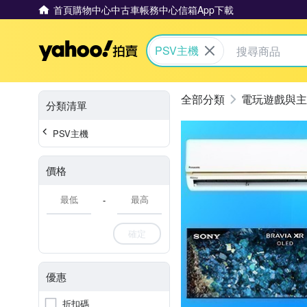
首頁
購物中心
中古車
帳務中心
信箱
App下載
Yahoo拍賣
PSV主機
電玩遊戲與主
分類清單
PSV主機
價格
-
確定
優惠
折扣碼