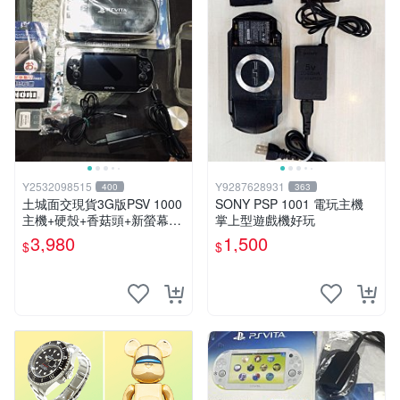
Y2532098515
Y9287628931
400
363
土城面交現貨3G版PSV 1000
SONY PSP 1001 電玩主機
主機+硬殼+香菇頭+新螢幕玻
掌上型遊戲機好玩
璃貼+初音掛繩+可改機版本8
3,980
1,500
$
$
成新 一年保修如照片所有的
都附