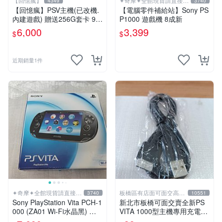
【回憶瘋】
✦奇摩✦全館現貨請直接下
4349
3740
標
【回憶瘋】PSV主機(已改機.
【電腦零件補給站】Sony PS
內建遊戲) 贈送256G套卡 9成
P1000 遊戲機 8成新
新 遊戲機 PSVITA
6,000
3,399
$
$
近期銷量1件
✦奇摩✦全館現貨請直接下
板橋區有店面可面交高價
3740
10551
標
回收電玩
Sony PlayStation Vita PCH-1
新北市板橋可面交賣全新PS
000 (ZA01 Wi-Fi水晶黑) 掌
VITA 1000型主機專用充電
上遊戲機 5英吋多點觸控螢幕
線....超便宜只賣99元