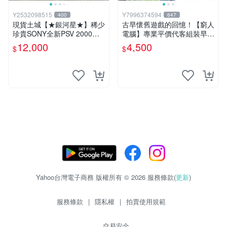
Y2532098515
Y7996374594
400
647
現貨土城【★銀河星★】稀少
古早懷舊遊戲的回憶！【窮人
珍貴SONY全新PSV 2000主
電腦】專業平價代客組裝早期
機.可轉換中文.全新PSV未使
Windows98/95/DOS遊戲機--
12,000
4,500
$
$
用
-專業首選！
Yahoo台灣電子商務 版權所有 © 2026 服務條款(
更新
)
服務條款
|
隱私權
|
拍賣使用規範
交易安全