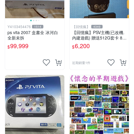
Y4103454476
【回憶瘋】
1514
4349
ps vita 2007 盒書全 冰河白
【回憶瘋】PSV主機(已改機.
全新未拆
內建遊戲) 贈送512G套卡 8成
5新 1000型
99,999
6,200
$
$
近期銷量1件