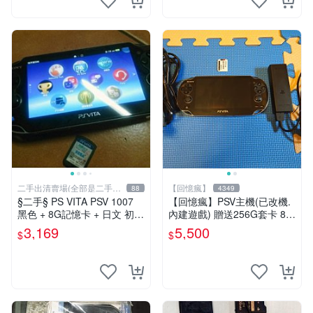
二手出清賣場(全部是二手商
【回憶瘋】
88
4349
品)
§二手§ PS VITA PSV 1007
【回憶瘋】PSV主機(已改機.
黑色 + 8G記憶卡 + 日文 初音
內建遊戲) 贈送256G套卡 8成
未來 F 2nd 遊戲卡片｜郵局
新 遊戲機 PSVITA
3,169
5,500
$
$
寄送｜未含運｜購買前請私訊
確認