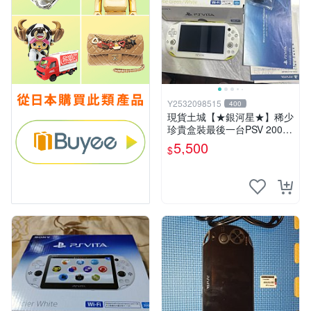
Y2532098515
400
現貨土城【★銀河星★】稀少
珍貴盒裝最後一台PSV 2000
主機.PSV2000 品質保證日版
5,500
$
可轉換中文