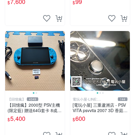
7,600
99
$
$
【回憶瘋】
電玩小屋-LINE:
4349
144
@AHZ5142U
【回憶瘋】2000型 PSV主機
[電玩小屋] 三重蘆洲店 - PSV
(限定藍) 贈送64G套卡 8成5
VITA psvvita 2007 3D 香菇
新 遊戲機 PSVITA
方向 類比 故障 [維修]
5,400
600
$
$