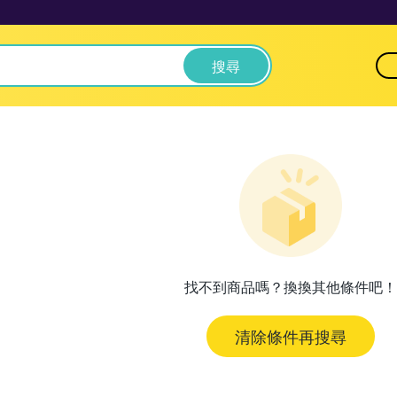
搜尋
找不到商品嗎？換換其他條件吧！
清除條件再搜尋