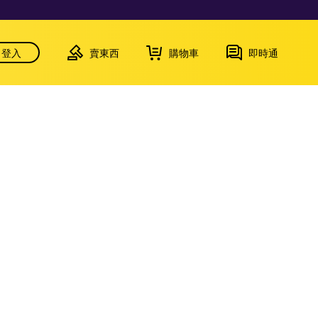
登入
賣東西
購物車
即時通