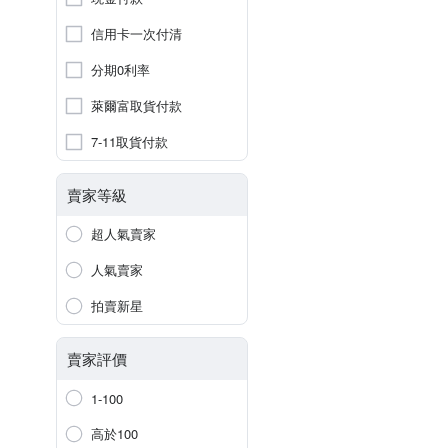
信用卡一次付清
分期0利率
萊爾富取貨付款
7-11取貨付款
賣家等級
超人氣賣家
人氣賣家
拍賣新星
賣家評價
1-100
高於100