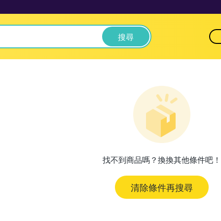
搜尋
找不到商品嗎？換換其他條件吧！
清除條件再搜尋