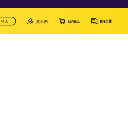
登入
賣東西
購物車
即時通