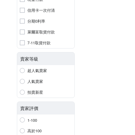
信用卡一次付清
分期0利率
萊爾富取貨付款
7-11取貨付款
賣家等級
超人氣賣家
人氣賣家
拍賣新星
賣家評價
1-100
高於100