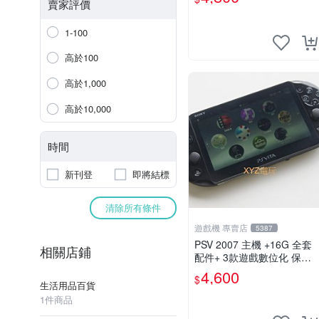
賣家評價
1-100
高於100
高於1,000
高於10,000
時間
新刊登
即將結標
清除所有條件
遊戲機 專賣店
5387
PSV 2007 主機 +16G 全套
相關店鋪
配件+ 3款遊戲數位化 保修
一年 品質有保障
4,600
$
生活用品百貨
1件商品