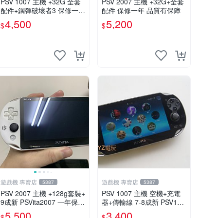
PSV 1007 主機 +32G 全套
PSV 2007 主機 +32G+全套
配件+鋼彈破壞者3 保修一年
配件 保修一年 品質有保障
品質有保障 psvita
4,500
5,200
$
$
遊戲機 專賣店
遊戲機 專賣店
5387
5387
PSV 2007 主機 +128g套裝+
PSV 1007 主機 空機+充電
9成新 PSVita2007 一年保修
器+傳輸線 7-8成新 PSV100
遊戲機 以改 變革
7 一年保修
5,500
3,400
$
$