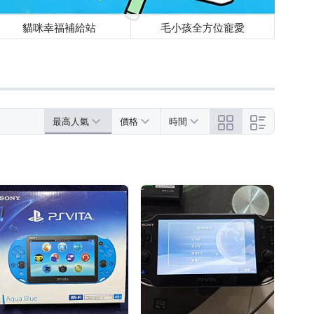
貓咪幸福補給站
毛小孩全方位寵愛
最高人氣
價格
時間