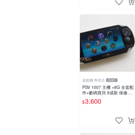
遊戲機 專賣店
5387
PSV 1007 主機 +8G 全套配
件+數碼寶貝 9成新 保修一
年 品質有保障 psvita
3,600
$