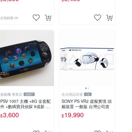
近期銷量1件
遊戲機 專賣店
生活用品百貨
5387
12
PSV 1007 主機 +8G 全套配
SONY PS VR2 虛擬實境 頭
件 +數碼寶貝偵探 9成新 保
戴裝置 一般版 台灣公司貨
修一年 品質有保障
3,600
19,990
$
$