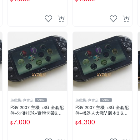
新
遊戲機 專賣店
遊戲機 專賣店
5387
5387
PSV 2007 主機 +8G 全套配
PSV 2007 主機 +8G 全套配
件+沙灘排球+實體卡帶6張
件+機器人大戰V 版本3.69 P
保修一年 品質有保障
S Vita2007 保修一年 9成新
7,000
4,300
$
$