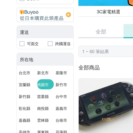
3C家電精選
全部
運送
可面交
跨國運送
1 ~ 60 筆結果
所在地
全部商品
台北市
新北市
基隆市
宜蘭縣
桃園市
新竹市
新竹縣
苗栗縣
台中市
彰化縣
南投縣
嘉義市
嘉義縣
雲林縣
台南市
高雄市
屏東縣
花蓮縣