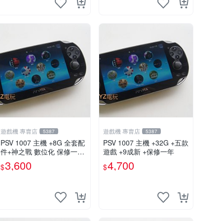
遊戲機 專賣店
遊戲機 專賣店
5387
5387
PSV 1007 主機 +8G 全套配
PSV 1007 主機 +32G +五款
件+神之戰 數位化 保修一年
遊戲 +9成新 +保修一年
品質有保障 psvita
3,600
4,700
$
$