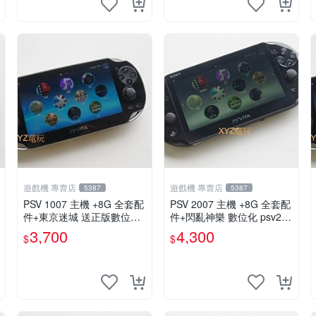
遊戲機 專賣店
遊戲機 專賣店
5387
5387
PSV 1007 主機 +8G 全套配
PSV 2007 主機 +8G 全套配
件+東京迷城 送正版數位遊
件+閃亂神樂 數位化 psv200
戲 保修一年 品質有保障
7主機
3,700
4,300
$
$