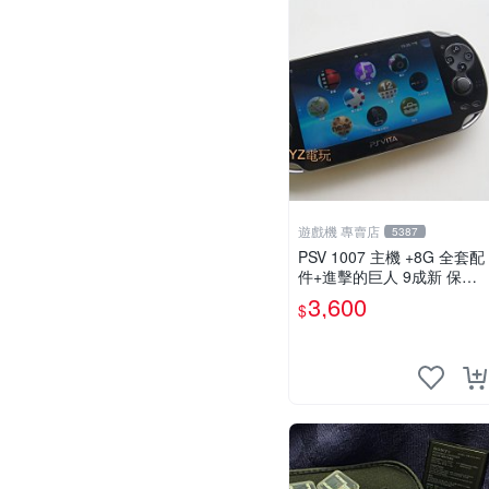
遊戲機 專賣店
5387
PSV 1007 主機 +8G 全套配
件+進擊的巨人 9成新 保修
一年 品質有保障
3,600
$