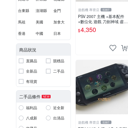
遊戲機 專賣店
台東縣
澎湖縣
金門
5387
PSV 2007 主機 +基本配件
+數位化 遊戲 刀劍神域 虛空
馬祖
美國
加拿大
幻界 保修一年
4,350
$
香港
中國
日本
商品狀況
直購品
競標品
全新品
二手品
有現貨
二手品條件
NEW
福利品
近全新
八成新
出清品
遊戲機 專賣店
5387