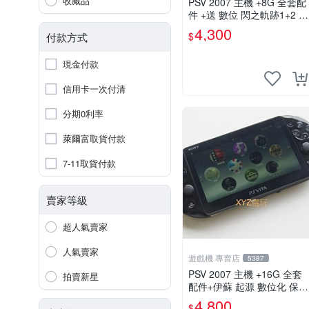
收藏品
PSV 2007 主機 +8G 全套配
件 +送 數位 閃之軌跡1+2 保
修一年 品質有保障
4,300
$
付款方式
現金付款
信用卡一次付清
分期0利率
萊爾富取貨付款
7-11取貨付款
賣家等級
超人氣賣家
人氣賣家
遊戲機 專賣店
5387
PSV 2007 主機 +16G 全套
拍賣新星
配件+伊蘇 起源 數位化 保修
一年 品質有保障
4,800
$