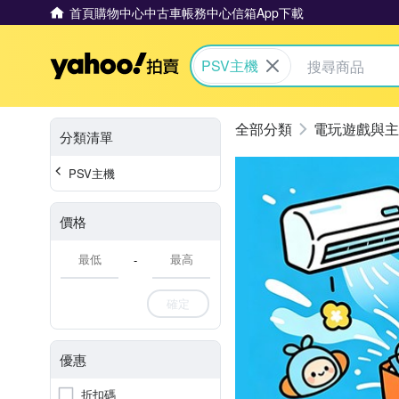
首頁
購物中心
中古車
帳務中心
信箱
App下載
Yahoo拍賣
PSV主機
電玩遊戲與主
分類清單
PSV主機
價格
-
確定
優惠
折扣碼