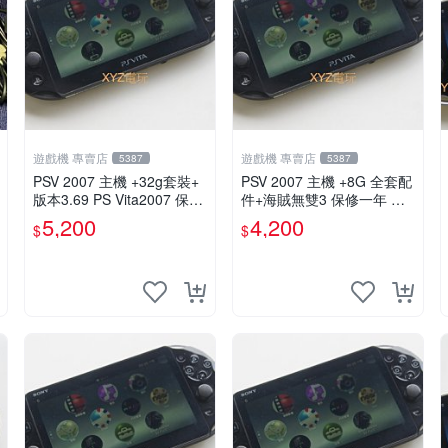
遊戲機 專賣店
遊戲機 專賣店
5387
5387
PSV 2007 主機 +32g套裝+
PSV 2007 主機 +8G 全套配
版本3.69 PS Vita2007 保修
件+海賊無雙3 保修一年 品
一年 8成新
質有保障
5,200
4,200
$
$