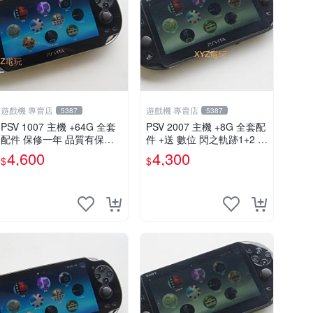
遊戲機 專賣店
遊戲機 專賣店
5387
5387
PSV 1007 主機 +64G 全套
PSV 2007 主機 +8G 全套配
配件 保修一年 品質有保障 p
件 +送 數位 閃之軌跡1+2 保
svita 3.60以內版本 可改機
修一年 品質有保障
4,600
4,300
$
$