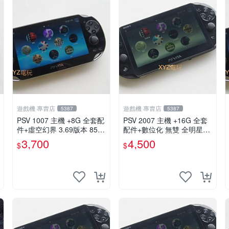
遊戲機 專賣店
遊戲機 專賣店
5387
5387
PSV 1007 主機 +8G 全套配
PSV 2007 主機 +16G 全套
件+虛空幻界 3.69版本 85成
配件+數位化 無雙 全明星大
新 PS Vita1007 一年保修
亂鬥 保修一年 品質有保障
3,700
4,500
$
$