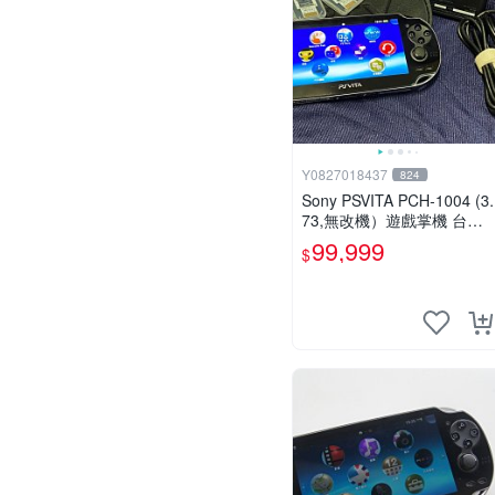
Y0827018437
824
Sony PSVITA PCH-1004 (3.
73,無改機）遊戲掌機 台灣
公司貨
99,999
$