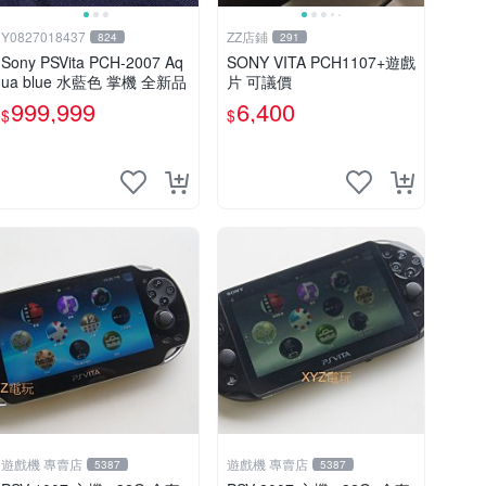
Y0827018437
ZZ店鋪
824
291
Sony PSVita PCH-2007 Aq
SONY VITA PCH1107+遊戲
ua blue 水藍色 掌機 全新品
片 可議價
999,999
6,400
$
$
遊戲機 專賣店
遊戲機 專賣店
5387
5387