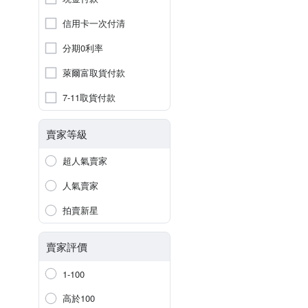
信用卡一次付清
分期0利率
萊爾富取貨付款
7-11取貨付款
賣家等級
超人氣賣家
人氣賣家
拍賣新星
賣家評價
1-100
高於100