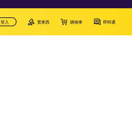
登入
賣東西
購物車
即時通