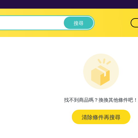
搜尋
找不到商品嗎？換換其他條件吧！
清除條件再搜尋