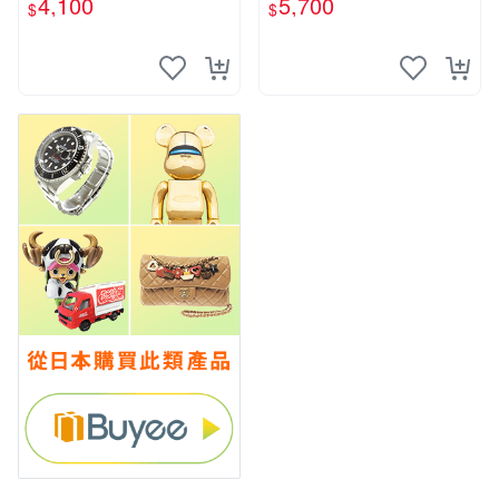
4,100
5,700
$
$
主機1000 型 二手功能正常
OX Note Air 3C 也可用各式
也可用各式物品換
物品換