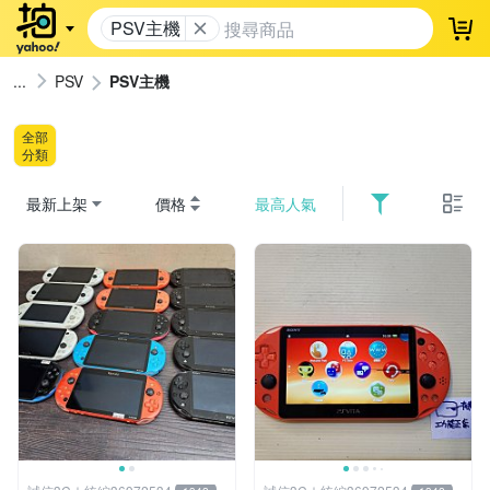
PSV主機
登
PSV
PSV主機
全部
分類
最新上架
價格
最高人氣