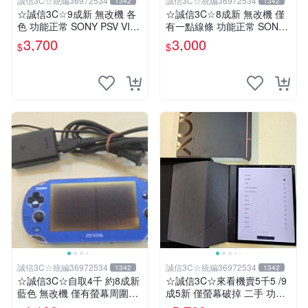
誠信3C☆統編36972534
誠信3C☆統編36972534
1342
1342
☆誠信3C☆9成新 無改機 各
☆誠信3C☆8成新 無改機 僅
色 功能正常 SONY PSV VITA
有一點線條 功能正常 SONY
主機 2000~3000型 二手功能
PSV VITA 主機 2000 型 二手
3,700
3,000
$
$
正常 賣3千5~4千也可用各式
功能正常 賣3千 也可用各式
物品換
物品換
誠信3C☆統編36972534
誠信3C☆統編36972534
1342
1342
☆誠信3C☆自取4千 約8成新
☆誠信3C☆來看機賣5千5 /9
藍色 無改機 僅有螢幕周圍老
成5新 僅螢幕破掉 二手 功能
化 功能正常 SONY PSV VITA
正常 閱讀器 電子書 文石 BO