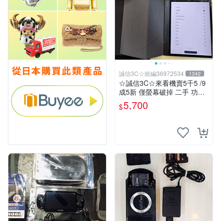
誠信3C☆統編36972534
1342
☆誠信3C☆來看機賣5千5 /9
成5新 僅螢幕破掉 二手 功能
正常 閱讀器 電子書 文石 BO
5,700
$
OX Note Air 3C 也可用各式
物品換