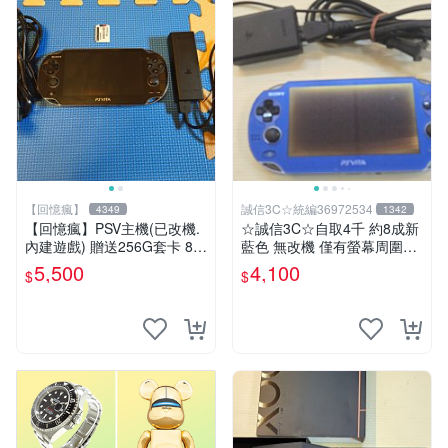
【回憶瘋】
誠信3C☆統編36972534
4349
1342
【回憶瘋】PSV主機(已改機.
☆誠信3C☆自取4千 約8成新
內建遊戲) 贈送256G套卡 8成
藍色 無改機 僅有螢幕周圍老
新 遊戲機 PSVITA
化 功能正常 SONY PSV VITA
5,500
4,100
$
$
主機1000 型 二手功能正常
也可用各式物品換