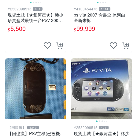
Y2532098515
Y4103454476
401
1514
現貨土城【★銀河星★】稀少
ps vita 2007 盒書全 冰河白
珍貴盒裝最後一台PSV 2000
全新未拆
主機.PSV2000 品質保證日版
5,500
99,999
$
$
可轉換中文
【回憶瘋】
Y2532098515
4349
401
【回憶瘋】PSV主機(已改機.
現貨土城【★銀河星★】稀少