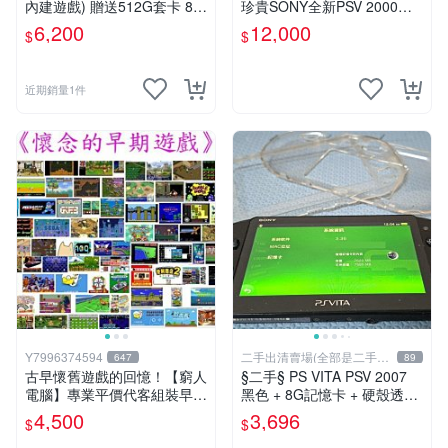
內建遊戲) 贈送512G套卡 8成
珍貴SONY全新PSV 2000主
5新 1000型
機.可轉換中文.全新PSV未使
6,200
12,000
$
$
用
近期銷量1件
Y7996374594
二手出清賣場(全部是二手商
647
89
品)
古早懷舊遊戲的回憶！【窮人
§二手§ PS VITA PSV 2007
電腦】專業平價代客組裝早期
黑色 + 8G記憶卡 + 硬殼透明
Windows98/95/DOS遊戲機--
保護殼 ｜郵局寄送｜未含運
4,500
3,696
$
$
-專業首選！
｜購買前請私訊確認