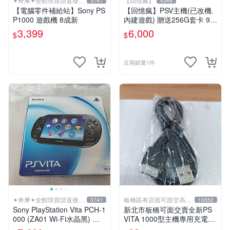
✦奇摩✦全館現貨請直接下
【回憶瘋】
3741
4349
標
【電腦零件補給站】Sony PS
【回憶瘋】PSV主機(已改機.
P1000 遊戲機 8成新
內建遊戲) 贈送256G套卡 9成
新 遊戲機 PSVITA
3,399
6,000
$
$
近期銷量1件
✦奇摩✦全館現貨請直接下
板橋區有店面可面交高價
3741
10552
標
回收電玩
Sony PlayStation Vita PCH-1
新北市板橋可面交賣全新PS
000 (ZA01 Wi-Fi水晶黑) 掌
VITA 1000型主機專用充電
上遊戲機 5英吋多點觸控螢幕
線....超便宜只賣99元