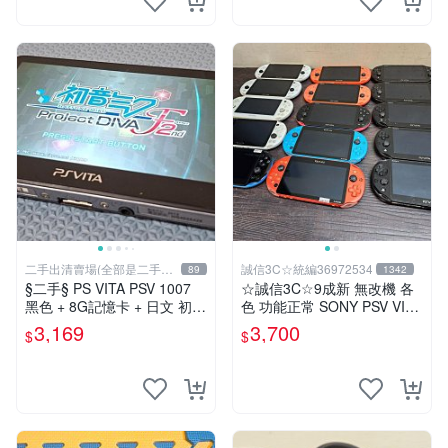
二手出清賣場(全部是二手商
誠信3C☆統編36972534
89
1342
品)
§二手§ PS VITA PSV 1007
☆誠信3C☆9成新 無改機 各
黑色 + 8G記憶卡 + 日文 初音
色 功能正常 SONY PSV VITA
未來 F 2nd 遊戲卡片｜郵局
主機 2000~3000型 二手功能
3,169
3,700
$
$
寄送｜未含運｜購買前請私訊
正常 賣3千5~4千也可用各式
確認
物品換