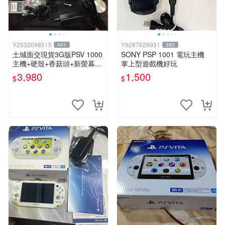
Y2532098515
Y9287628931
401
363
土城面交現貨3G版PSV 1000
SONY PSP 1001 電玩主機
主機+硬殼+香菇頭+新螢幕玻
掌上型遊戲機好玩
璃貼+初音掛繩+可改機版本8
3,980
1,500
$
$
成新 一年保修如照片所有的
都附