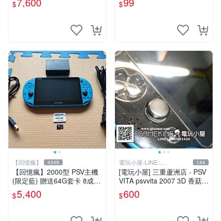
7,600
99
$
$
【回憶瘋】
電玩小屋-LINE:
4349
144
@AHZ5142U
【回憶瘋】2000型 PSV主機
[電玩小屋] 三重蘆洲店 - PSV
(限定藍) 贈送64G套卡 8成5
VITA psvvita 2007 3D 香菇
新 遊戲機 PSVITA
方向 類比 故障 [維修]
5,400
600
$
$