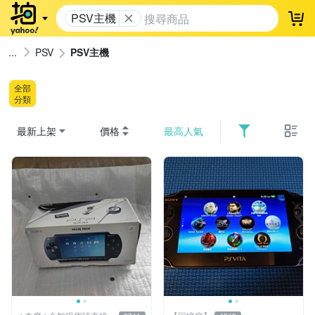
PSV主機
登
PSV
PSV主機
全部
分類
最新上架
價格
最高人氣